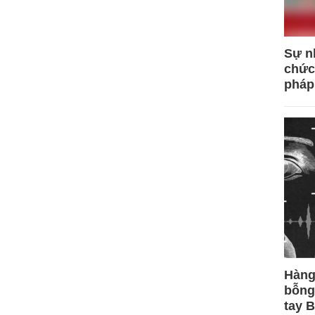
Sự n
chức
pháp
Hàng
bỗng
tay 