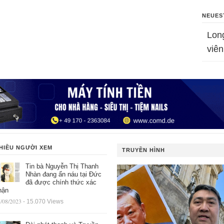
NEUES
Lon
viên
HIỀU NGƯỜI XEM
TRUYỀN HÌNH
Tin bà Nguyễn Thị Thanh
Nhàn đang ẩn náu tại Đức
đã được chính thức xác
hận
/08/2023
- 15.070 Views