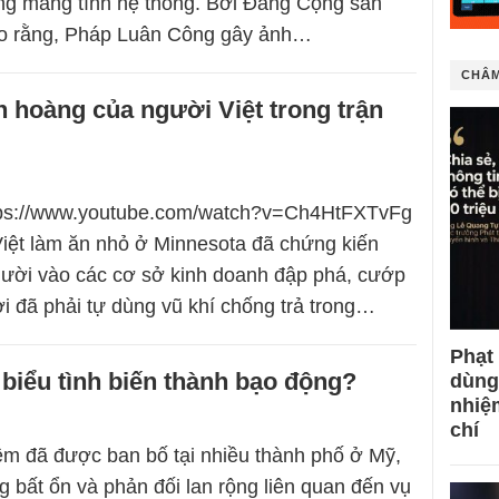
ng mang tính hệ thống. Bởi Đảng Cộng sản
o rằng, Pháp Luân Công gây ảnh…
CHÂM
h hoàng của người Việt trong trận
ttps://www.youtube.com/watch?v=Ch4HtFXTvFg
iệt làm ăn nhỏ ở Minnesota đã chứng kiến
ười vào các cơ sở kinh doanh đập phá, cướp
i đã phải tự dùng vũ khí chống trả trong…
Phạt
 biểu tình biến thành bạo động?
dùng
nhiệ
chí
êm đã được ban bố tại nhiều thành phố ở Mỹ,
g bất ổn và phản đối lan rộng liên quan đến vụ