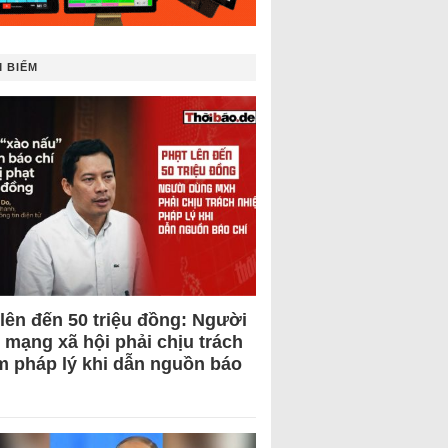
 BIẾM
 lên đến 50 triệu đồng: Người
 mạng xã hội phải chịu trách
m pháp lý khi dẫn nguồn báo