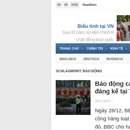
08
08
2026
Headline:
Tin bà Nguyễn Thị Thanh Nhàn đang ẩn náu tại Đức
Biểu tình tại VN
Sau 43 năm, sự kiện chính trị
chấn động toàn quốc
TRANG CHỦ
CHÍNH TRỊ
KINH TẾ
ENGLISCH
DEUTSCH
RUSSISCH
SCHLAGWORT:
BẠO ĐỘNG
Báo động cá
đáng kể tại
30/12/2024
|
Ngày 28/12, BB
công hàng loạt
đó, BBC cho ha