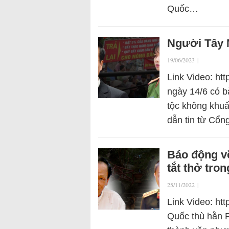
Quốc…
Người Tây 
19/06/2023
|
Link Video: ht
ngày 14/6 có b
tộc không khuấ
dẫn tin từ Cổn
Báo động về
tắt thở tro
25/11/2022
|
Link Video: ht
Quốc thù hằn P