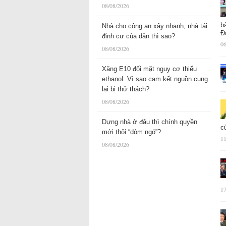
08/08/2026
b
Nhà cho công an xây nhanh, nhà tái
Đ
định cư của dân thì sao?
06
08/08/2026
Xăng E10 đối mặt nguy cơ thiếu
ethanol: Vì sao cam kết nguồn cung
lại bị thử thách?
08/08/2026
Dựng nhà ở đâu thì chính quyền
c
mới thôi “dòm ngó”?
11
08/08/2026
17