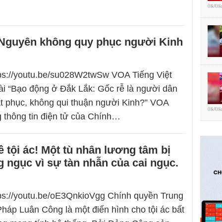
08/08
Nguyên không quy phục người Kinh
tps://youtu.be/su028W2twSw VOA Tiếng Việt
ài “Bạo động ở Đắk Lắk: Gốc rễ là người dân
t phục, không qui thuận người Kinh?” VOA
08/08
g thông tin điện tử của Chính…
 tội ác! Một tù nhân lương tâm bị
ng ngục vì sự tàn nhẫn của cai ngục.
tps://youtu.be/oE3QnkioVgg Chính quyền Trung
háp Luân Công là một điển hình cho tội ác bất