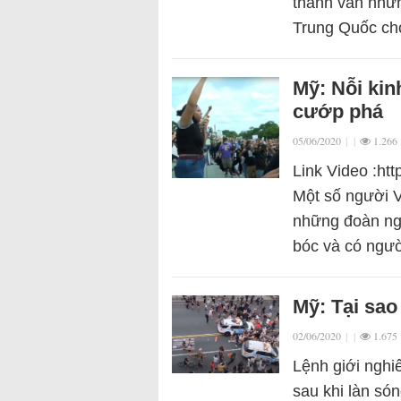
thành văn như
Trung Quốc ch
Mỹ: Nỗi kin
cướp phá
05/06/2020
|
|
1.266
Link Video :h
Một số người V
những đoàn ng
bóc và có ngườ
Mỹ: Tại sao
02/06/2020
|
|
1.675
Lệnh giới nghi
sau khi làn són