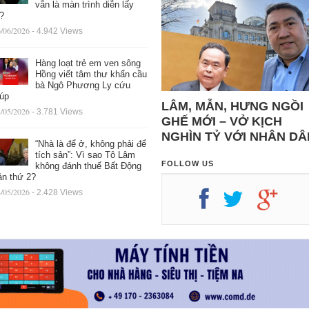
vẫn là màn trình diễn lấy
ệ?
/06/2026
- 4.942 Views
Hàng loạt trẻ em ven sông
Hồng viết tâm thư khẩn cầu
bà Ngô Phương Ly cứu
iúp
LÂM, MẪN, HƯNG NGỒI
/05/2026
- 3.781 Views
GHẾ MỚI – VỞ KỊCH
NGHÌN TỶ VỚI NHÂN DÂ
“Nhà là để ở, không phải để
tích sản”: Vì sao Tô Lâm
FOLLOW US
không đánh thuế Bất Động
ản thứ 2?
/05/2026
- 2.428 Views