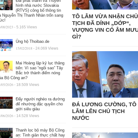
Đài phát thanh và Truyền
hình nhà nước Slovakia
(RTVS) công bố thông tin
à Nguyễn Thị Thanh Nhàn trốn sang
TÔ LÂM VỪA NHẬN CHỦ
ức!
TỊCH ĐÃ DÍNH „DỚP“,
/08/2023
- 5.165 Views
VƯỢNG VIN CÓ ÂM MƯ
GÌ?
Ủng hộ Thoibao.de
15/02/2018
- 24.069 Views
Mai Hoàng lập kỷ lục thăng
tiến: Vì sao “ngôi sao” Tây
Bắc trở thành điểm nóng
ủa Bộ Công an?
/05/2026
- 18.509 Views
Đẩy người nghèo ra đường
ĐÁ LƯƠNG CƯỜNG, TÔ
để nhường đặc quyền cho
giới siêu giàu
LÂM LÊN CHỦ TỊCH
/06/2026
- 14.528 Views
NƯỚC
Thanh lọc bộ máy Bộ Công
an: Tinh giản thực chất hay