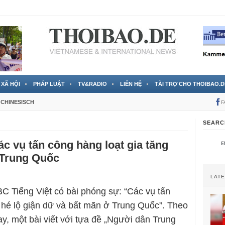
 đã được chính thức xác nhận
3 Jahren ago
XÃ HỘI
PHÁP LUẬT
TV&RADIO
LIÊN HỆ
TÀI TRỢ CHO THOIBAO.D
CHINESISCH
F
SEARC
c vụ tấn công hàng loạt gia tăng
 Trung Quốc
LAT
C Tiếng Việt có bài phóng sự: “Các vụ tấn
 hé lộ giận dữ và bất mãn ở Trung Quốc”. Theo
y, một bài viết với tựa đề „Người dân Trung