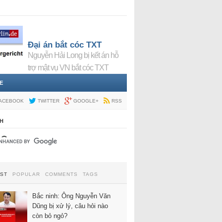
Đại án bắt cóc TXT
Nguyễn Hải Long bị kết án hỗ
trợ mật vụ VN bắt cóc TXT
E
ACEBOOK
TWITTER
GOOGLE+
RSS
H
EST
POPULAR
COMMENTS
TAGS
Bắc ninh: Ông Nguyễn Văn
Dũng bị xử lý, câu hỏi nào
còn bỏ ngỏ?