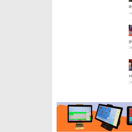
l
16
g
28
s
24