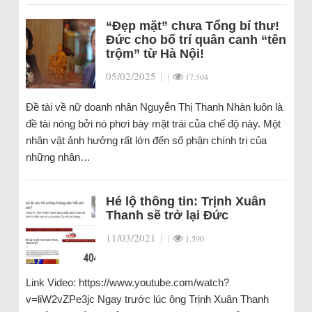
“Đẹp mặt” chưa Tổng bí thư!
Đức cho bố trí quân canh “tên
trộm” từ Hà Nội!
05/02/2025
|
|
17.504
Đề tài về nữ doanh nhân Nguyễn Thị Thanh Nhàn luôn là
đề tài nóng bởi nó phơi bày mặt trái của chế độ này. Một
nhân vật ảnh hưởng rất lớn đến số phận chính trị của
những nhân…
Hé lộ thông tin: Trịnh Xuân
Thanh sẽ trở lại Đức
11/03/2021
|
|
1.590
Link Video: https://www.youtube.com/watch?
v=liW2vZPe3jc Ngay trước lúc ông Trịnh Xuân Thanh