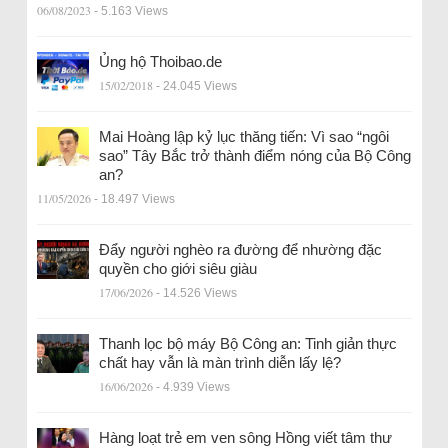
06/08/2023
- 5.163 Views
Ủng hộ Thoibao.de
15/02/2018
- 24.045 Views
Mai Hoàng lập kỷ lục thăng tiến: Vì sao “ngôi
sao” Tây Bắc trở thành điểm nóng của Bộ Công
an?
11/05/2026
- 18.497 Views
Đẩy người nghèo ra đường để nhường đặc
quyền cho giới siêu giàu
17/06/2026
- 14.526 Views
Thanh lọc bộ máy Bộ Công an: Tinh giản thực
chất hay vẫn là màn trình diễn lấy lệ?
16/06/2026
- 4.939 Views
Hàng loạt trẻ em ven sông Hồng viết tâm thư