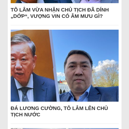
TÔ LÂM VỪA NHẬN CHỦ TỊCH ĐÃ DÍNH
„DỚP“, VƯỢNG VIN CÓ ÂM MƯU GÌ?
ĐÁ LƯƠNG CƯỜNG, TÔ LÂM LÊN CHỦ
TỊCH NƯỚC