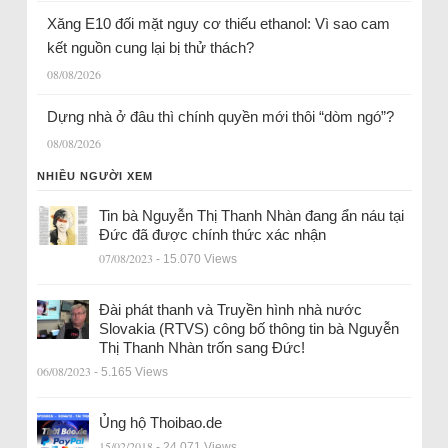
Xăng E10 đối mặt nguy cơ thiếu ethanol: Vì sao cam
kết nguồn cung lại bị thử thách?
08/08/2026
Dựng nhà ở đâu thì chính quyền mới thôi “dòm ngó”?
08/08/2026
NHIỀU NGƯỜI XEM
Tin bà Nguyễn Thị Thanh Nhàn đang ẩn náu tại
Đức đã được chính thức xác nhận
07/08/2023
- 15.070 Views
Đài phát thanh và Truyền hình nhà nước
Slovakia (RTVS) công bố thông tin bà Nguyễn
Thị Thanh Nhàn trốn sang Đức!
06/08/2023
- 5.165 Views
Ủng hộ Thoibao.de
15/02/2018
- 24.071 Views