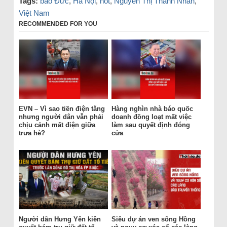
Tags:
báo Đức
,
Hà Nội
,
hot
,
Nguyễn Thị Thanh Nhàn
,
Việt Nam
RECOMMENDED FOR YOU
EVN – Vì sao tiền điện tăng
Hàng nghìn nhà báo quốc
nhưng người dân vẫn phải
doanh đồng loạt mất việc
chịu cảnh mất điện giữa
làm sau quyết định đóng
trưa hè?
cửa
Người dân Hưng Yên kiên
Siêu dự án ven sông Hồng