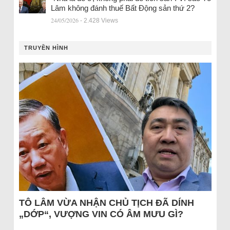
Lâm không đánh thuế Bất Động sản thứ 2?
24/05/2026
- 2.428 Views
TRUYỀN HÌNH
TÔ LÂM VỪA NHẬN CHỦ TỊCH ĐÃ DÍNH
„DỚP“, VƯỢNG VIN CÓ ÂM MƯU GÌ?