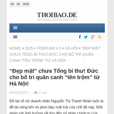
08
08
2026
HOME
2025
FEBRUAR
5
XÃ HỘI
“ĐẸP MẶT”
CHƯA TỔNG BÍ THƯ! ĐỨC CHO BỐ TRÍ QUÂN
CANH “TÊN TRỘM” TỪ HÀ NỘI!
“Đẹp mặt” chưa Tổng bí thư! Đức
cho bố trí quân canh “tên trộm” từ
Hà Nội!
05/02/2025
|
|
17.504
Đề tài về nữ doanh nhân Nguyễn Thị Thanh Nhàn luôn là
đề tài nóng bởi nó phơi bày mặt trái của chế độ này. Một
nhân vật ảnh hưởng rất lớn đến số phận chính trị của