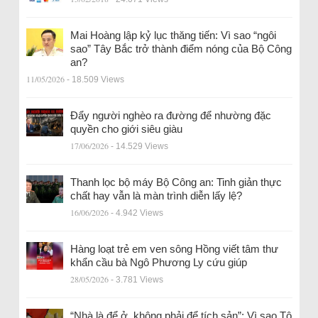
Mai Hoàng lập kỷ lục thăng tiến: Vì sao “ngôi
sao” Tây Bắc trở thành điểm nóng của Bộ Công
an?
11/05/2026
- 18.509 Views
Đẩy người nghèo ra đường để nhường đặc
quyền cho giới siêu giàu
17/06/2026
- 14.529 Views
Thanh lọc bộ máy Bộ Công an: Tinh giản thực
chất hay vẫn là màn trình diễn lấy lệ?
16/06/2026
- 4.942 Views
Hàng loạt trẻ em ven sông Hồng viết tâm thư
khẩn cầu bà Ngô Phương Ly cứu giúp
28/05/2026
- 3.781 Views
“Nhà là để ở, không phải để tích sản”: Vì sao Tô