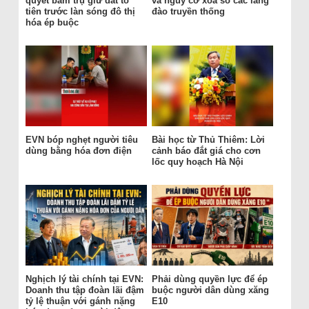
quyết bám trụ giữ đất tổ
và nguy cơ xóa sổ các làng
tiên trước làn sóng đô thị
đào truyền thống
hóa ép buộc
EVN bóp nghẹt người tiêu
Bài học từ Thủ Thiêm: Lời
dùng bằng hóa đơn điện
cảnh báo đắt giá cho cơn
lốc quy hoạch Hà Nội
Nghịch lý tài chính tại EVN:
Phải dùng quyền lực để ép
Doanh thu tập đoàn lãi đậm
buộc người dân dùng xăng
tỷ lệ thuận với gánh nặng
E10