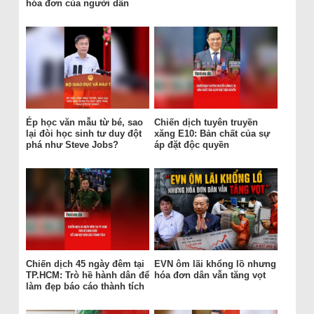
hóa đơn của người dân
Ép học văn mẫu từ bé, sao
Chiến dịch tuyên truyền
lại đòi học sinh tư duy đột
xăng E10: Bản chất của sự
phá như Steve Jobs?
áp đặt độc quyền
Chiến dịch 45 ngày đêm tại
EVN ôm lãi khổng lồ nhưng
TP.HCM: Trò hề hành dân để
hóa đơn dân vẫn tăng vọt
làm đẹp báo cáo thành tích