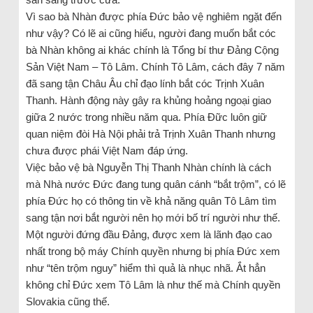
Vì sao bà Nhàn được phía Đức bảo vệ nghiêm ngặt đến
như vậy? Có lẽ ai cũng hiểu, người đang muốn bắt cóc
bà Nhàn không ai khác chính là Tổng bí thư Đảng Cộng
Sản Việt Nam – Tô Lâm. Chính Tô Lâm, cách đây 7 năm
đã sang tận Châu Âu chỉ đạo lính bắt cóc Trịnh Xuân
Thanh. Hành động này gây ra khủng hoảng ngoại giao
giữa 2 nước trong nhiều năm qua. Phía Đữc luôn giữ
quan niệm đòi Hà Nội phải trả Trịnh Xuân Thanh nhưng
chưa được phái Việt Nam đáp ứng.
Việc bảo vệ bà Nguyễn Thị Thanh Nhàn chính là cách
mà Nhà nước Đức đang tung quân cánh “bắt trộm”, có lẽ
phía Đức họ có thông tin về khả năng quân Tô Lâm tìm
sang tận nơi bắt người nên họ mới bố trí người như thế.
Một người đứng đầu Đảng, được xem là lãnh đạo cao
nhất trong bộ máy Chính quyền nhưng bị phía Đức xem
như “tên trộm nguy” hiểm thì quả là nhục nhã. Ắt hẳn
không chỉ Đức xem Tô Lâm là như thế mà Chính quyền
Slovakia cũng thế.