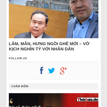
LÂM, MẪN, HƯNG NGỒI GHẾ MỚI – VỞ
KỊCH NGHÌN TỶ VỚI NHÂN DÂN
FOLLOW US
CHÂM BIẾM