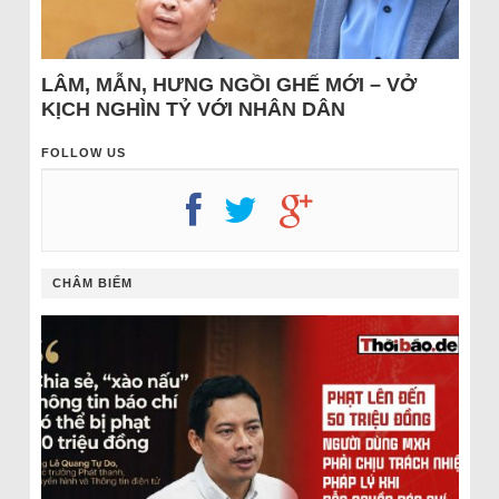
LÂM, MẪN, HƯNG NGỒI GHẾ MỚI – VỞ
KỊCH NGHÌN TỶ VỚI NHÂN DÂN
FOLLOW US
CHÂM BIẾM