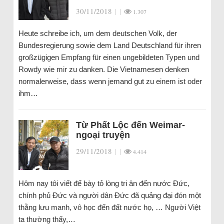
30/11/2018
|
|
1.307
Heute schreibe ich, um dem deutschen Volk, der
Bundesregierung sowie dem Land Deutschland für ihren
großzügigen Empfang für einen ungebildeten Typen und
Rowdy wie mir zu danken. Die Vietnamesen denken
normalerweise, dass wenn jemand gut zu einem ist oder
ihm…
Từ Phất Lộc đến Weimar-
ngoại truyện
29/11/2018
|
|
4.414
Hôm nay tôi viết để bày tỏ lòng tri ân đến nước Đức,
chính phủ Đức và người dân Đức đã quảng đại đón một
thằng lưu manh, vô học đến đất nước họ, … Người Việt
ta thường thấy,…