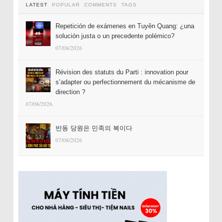
LATEST
POPULAR
COMMENTS
TAGS
Repetición de exámenes en Tuyên Quang: ¿una
solución justa o un precedente polémico?
07/08/2026
Révision des statuts du Parti : innovation pour
s’adapter ou perfectionnement du mécanisme de
direction ?
07/08/2026
반동 당원은 민족의 복이다
07/08/2026