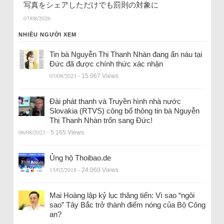
写真をシェアしただけでも罰則の対象に
07/08/2026
NHIỀU NGƯỜI XEM
Tin bà Nguyễn Thị Thanh Nhàn đang ẩn náu tại
Đức đã được chính thức xác nhận
07/08/2023
- 15.067 Views
Đài phát thanh và Truyền hình nhà nước
Slovakia (RTVS) công bố thông tin bà Nguyễn
Thị Thanh Nhàn trốn sang Đức!
06/08/2023
- 5.165 Views
Ủng hộ Thoibao.de
15/02/2018
- 24.060 Views
Mai Hoàng lập kỷ lục thăng tiến: Vì sao “ngôi
sao” Tây Bắc trở thành điểm nóng của Bộ Công
an?