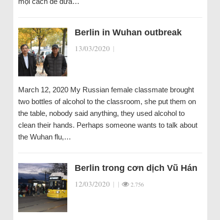
mọi cách để đưa…
Berlin in Wuhan outbreak
13/03/2020
|
March 12, 2020 My Russian female classmate brought
two bottles of alcohol to the classroom, she put them on
the table, nobody said anything, they used alcohol to
clean their hands. Perhaps someone wants to talk about
the Wuhan flu,…
Berlin trong cơn dịch Vũ Hán
12/03/2020
|
|
2.756