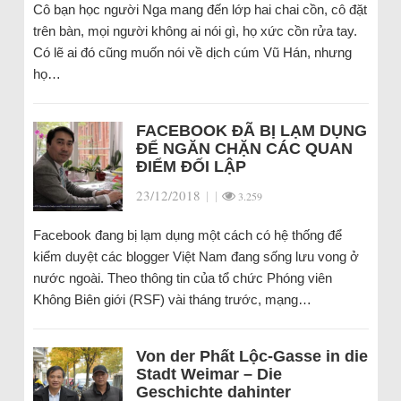
Cô bạn học người Nga mang đến lớp hai chai cồn, cô đặt
trên bàn, mọi người không ai nói gì, họ xức cồn rửa tay.
Có lẽ ai đó cũng muốn nói về dịch cúm Vũ Hán, nhưng
họ…
FACEBOOK ĐÃ BỊ LẠM DỤNG
ĐỂ NGĂN CHẶN CÁC QUAN
ĐIỂM ĐỐI LẬP
23/12/2018
|
|
3.259
Facebook đang bị lạm dụng một cách có hệ thống để
kiểm duyệt các blogger Việt Nam đang sống lưu vong ở
nước ngoài. Theo thông tin của tổ chức Phóng viên
Không Biên giới (RSF) vài tháng trước, mạng…
Von der Phất Lộc-Gasse in die
Stadt Weimar – Die
Geschichte dahinter