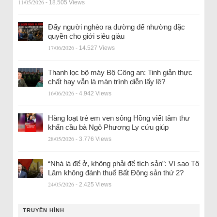
11/05/2026
- 18.505 Views
Đẩy người nghèo ra đường để nhường đặc
quyền cho giới siêu giàu
17/06/2026
- 14.527 Views
Thanh lọc bộ máy Bộ Công an: Tinh giản thực
chất hay vẫn là màn trình diễn lấy lệ?
16/06/2026
- 4.942 Views
Hàng loạt trẻ em ven sông Hồng viết tâm thư
khẩn cầu bà Ngô Phương Ly cứu giúp
28/05/2026
- 3.776 Views
“Nhà là để ở, không phải để tích sản”: Vì sao Tô
Lâm không đánh thuế Bất Động sản thứ 2?
24/05/2026
- 2.425 Views
TRUYỀN HÌNH