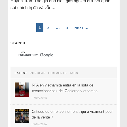
Huỳnh Trần. Tác giả cho biết, giới nghiên cứu và quan
sát chính trị đã và vẫn…
1
…
2
4
NEXT →
SEARCH
LATEST
POPULAR
COMMENTS
TAGS
RFA en vietnamita entra en la lista de
«reaccionarios» del Gobierno vietnamita
07/08/2026
Critique ou emprisonnement : qui a vraiment peur
de la vérité ?
07/08/2026