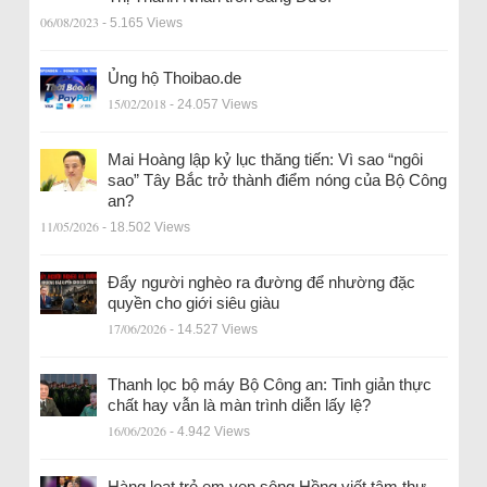
06/08/2023
- 5.165 Views
Ủng hộ Thoibao.de
15/02/2018
- 24.057 Views
Mai Hoàng lập kỷ lục thăng tiến: Vì sao “ngôi
sao” Tây Bắc trở thành điểm nóng của Bộ Công
an?
11/05/2026
- 18.502 Views
Đẩy người nghèo ra đường để nhường đặc
quyền cho giới siêu giàu
17/06/2026
- 14.527 Views
Thanh lọc bộ máy Bộ Công an: Tinh giản thực
chất hay vẫn là màn trình diễn lấy lệ?
16/06/2026
- 4.942 Views
Hàng loạt trẻ em ven sông Hồng viết tâm thư