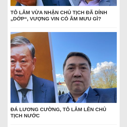
TÔ LÂM VỪA NHẬN CHỦ TỊCH ĐÃ DÍNH
„DỚP“, VƯỢNG VIN CÓ ÂM MƯU GÌ?
ĐÁ LƯƠNG CƯỜNG, TÔ LÂM LÊN CHỦ
TỊCH NƯỚC