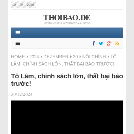
08
08
2026
HOME
2024
DEZEMBER
30
NỘI CHÍNH
TÔ
LÂM, CHÍNH SÁCH LỚN, THẤT BẠI BÁO TRƯỚC!
Tô Lâm, chính sách lớn, thất bại báo
trước!
30/12/2024
|