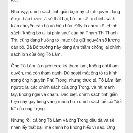
Như vậy, chính sách tinh giản bộ máy chính quyền đang
được báo trước là sẽ thất bại, bởi nó sẽ bị chính sách
luân chuyển cán bộ vô hiệu hóa. Đấy là chưa kể, chính
sách “không bỏ ai lại phía sau” của bà Phạm Thị Thanh
Trà, cũng đang hướng tới mục tiêu giữ nguyên số lượng
cán bộ. Bà Bộ trưởng này đang âm thầm chống lại chính
sách lớn của ông Tô Lâm.
Ông Tô Lâm là người cực kỳ tham lam, không chỉ tham
quyền, mà còn tham danh. Dù ngoài mặt ông tỏ ra kính
trọng ông Nguyễn Phú Trọng, nhưng thực tế, Tô Lâm làm
ngược lại các chính sách của ông Trọng, và rất mạnh
tay, không ngại va chạm. Đặc biệt, chính sách tinh giản
hiện nay gây tiếng vang mạnh hơn chính sách bẻ củi “đốt
lò” của ông Trọng.
Nhưng rồi, cả ông Tô Lâm và ông Trọng đều đã và sẽ
nhận lấy thất bại, mà chính họ không hiểu vì sao. Ông