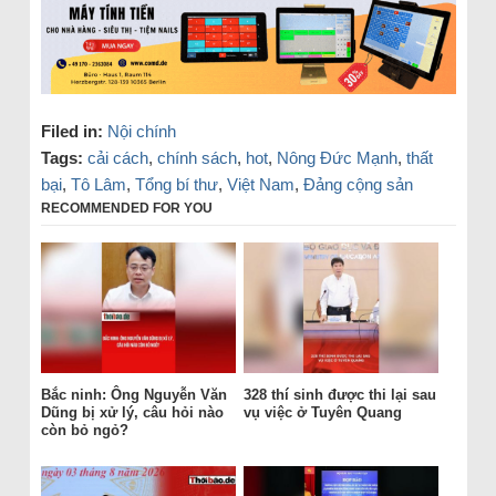
Filed in:
Nội chính
Tags:
cải cách
,
chính sách
,
hot
,
Nông Đức Mạnh
,
thất
bại
,
Tô Lâm
,
Tổng bí thư
,
Việt Nam
,
Đảng cộng sản
RECOMMENDED FOR YOU
Bắc ninh: Ông Nguyễn Văn
328 thí sinh được thi lại sau
Dũng bị xử lý, câu hỏi nào
vụ việc ở Tuyên Quang
còn bỏ ngỏ?