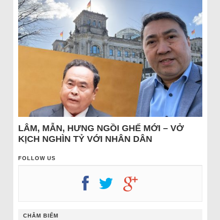
LÂM, MẪN, HƯNG NGỒI GHẾ MỚI – VỞ
KỊCH NGHÌN TỶ VỚI NHÂN DÂN
FOLLOW US
CHÂM BIẾM