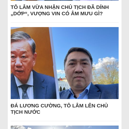
TÔ LÂM VỪA NHẬN CHỦ TỊCH ĐÃ DÍNH
„DỚP“, VƯỢNG VIN CÓ ÂM MƯU GÌ?
ĐÁ LƯƠNG CƯỜNG, TÔ LÂM LÊN CHỦ
TỊCH NƯỚC