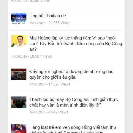
06/08/2023
- 5.165 Views
Ủng hộ Thoibao.de
15/02/2018
- 24.065 Views
Mai Hoàng lập kỷ lục thăng tiến: Vì sao “ngôi
sao” Tây Bắc trở thành điểm nóng của Bộ Công
an?
11/05/2026
- 18.507 Views
Đẩy người nghèo ra đường để nhường đặc
quyền cho giới siêu giàu
17/06/2026
- 14.528 Views
Thanh lọc bộ máy Bộ Công an: Tinh giản thực
chất hay vẫn là màn trình diễn lấy lệ?
16/06/2026
- 4.942 Views
Hàng loạt trẻ em ven sông Hồng viết tâm thư
khẩn cầu bà Ngô Phương Ly cứu giúp