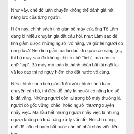
Như vậy, chế độ luân chuyển không thể đánh giá hết
năng lực của từng người.
Hiện nay, chính sách tinh giản bộ máy của ông Tô Lâm
đang bị nhiều chuyên gia đặt câu hỏi, như: Làm sao để
tinh giảm được những người vô năng, và giữ lại người có
năng lực? Nếu tinh giản mà lại đuổi đi người có năng lực,
thì bộ máy sau đó không chỉ có chữ “tinh”, mà còn có
chữ “tạp”. Bộ máy mà toàn là thành phần bất tài ngồi lại
và leo cao thì nó nguy hiểm cho đất nước vô cùng.
Nếu chính sách tinh giản đi đôi với chính sách luân
chuyển cán bộ, thì điều dễ thấy là người có năng lực sẽ
bị đá văng. Những người còn lại trong bộ máy thường là
người có gốc vững chắc, hoặc người thường xuyên
nhảy việc. Mà hầu hết những người nhảy việc là những
người không có khả năng xử lý vấn đề. Nói cho cùng,
chế độ luân chuyển bắt buộc cán bộ phải nhảy việc liên
tục.