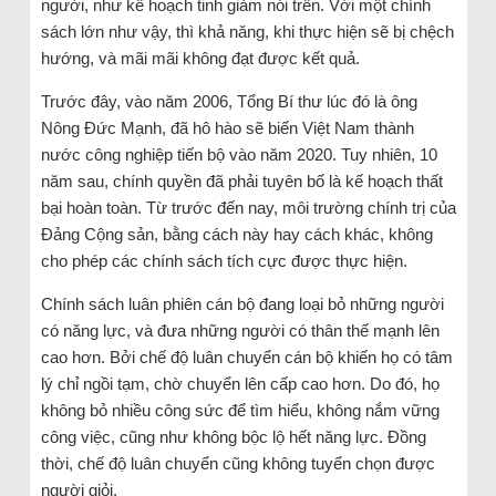
người, như kế hoạch tinh giảm nói trên. Với một chính
sách lớn như vậy, thì khả năng, khi thực hiện sẽ bị chệch
hướng, và mãi mãi không đạt được kết quả.
Trước đây, vào năm 2006, Tổng Bí thư lúc đó là ông
Nông Đức Mạnh, đã hô hào sẽ biến Việt Nam thành
nước công nghiệp tiến bộ vào năm 2020. Tuy nhiên, 10
năm sau, chính quyền đã phải tuyên bố là kế hoạch thất
bại hoàn toàn. Từ trước đến nay, môi trường chính trị của
Đảng Cộng sản, bằng cách này hay cách khác, không
cho phép các chính sách tích cực được thực hiện.
Chính sách luân phiên cán bộ đang loại bỏ những người
có năng lực, và đưa những người có thân thế mạnh lên
cao hơn. Bởi chế độ luân chuyển cán bộ khiến họ có tâm
lý chỉ ngồi tạm, chờ chuyển lên cấp cao hơn. Do đó, họ
không bỏ nhiều công sức để tìm hiểu, không nắm vững
công việc, cũng như không bộc lộ hết năng lực. Đồng
thời, chế độ luân chuyển cũng không tuyển chọn được
người giỏi.