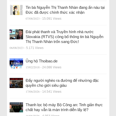
Tin bà Nguyễn Thị Thanh Nhàn đang ẩn náu tại
Đức đã được chính thức xác nhận
07/08/2023
- 15.091 Views
Đài phát thanh và Truyền hình nhà nước
Slovakia (RTVS) công bố thông tin bà Nguyễn
Thị Thanh Nhàn trốn sang Đức!
06/08/2023
- 5.171 Views
Ủng hộ Thoibao.de
15/02/2018
- 24.086 Views
Đẩy người nghèo ra đường để nhường đặc
quyền cho giới siêu giàu
17/06/2026
- 14.541 Views
Thanh lọc bộ máy Bộ Công an: Tinh giản thực
chất hay vẫn là màn trình diễn lấy lệ?
16/06/2026