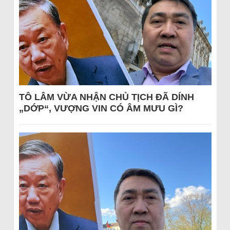
TÔ LÂM VỪA NHẬN CHỦ TỊCH ĐÃ DÍNH
„DỚP“, VƯỢNG VIN CÓ ÂM MƯU GÌ?