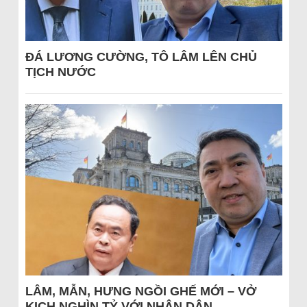
ĐÁ LƯƠNG CƯỜNG, TÔ LÂM LÊN CHỦ
TỊCH NƯỚC
LÂM, MẪN, HƯNG NGỒI GHẾ MỚI – VỞ
KỊCH NGHÌN TỶ VỚI NHÂN DÂN