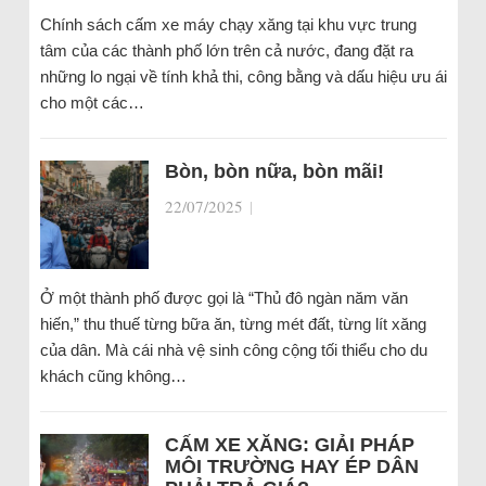
Chính sách cấm xe máy chạy xăng tại khu vực trung
tâm của các thành phố lớn trên cả nước, đang đặt ra
những lo ngại về tính khả thi, công bằng và dấu hiệu ưu ái
cho một các…
Bòn, bòn nữa, bòn mãi!
22/07/2025
|
Ở một thành phố được gọi là “Thủ đô ngàn năm văn
hiến,” thu thuế từng bữa ăn, từng mét đất, từng lít xăng
của dân. Mà cái nhà vệ sinh công cộng tối thiểu cho du
khách cũng không…
CẤM XE XĂNG: GIẢI PHÁP
MÔI TRƯỜNG HAY ÉP DÂN