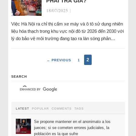
PHẢI TRẢ GIÁ?
18/07/2025
|
Việc Hà Nội ra chỉ thị cấm xe máy và ô tô sử dụng nhiên
liệu hóa thạch trong khu vực nội đô từ 2026 đến 2030 với
lý do bảo vệ môi trường đang tạo ra làn sóng phản…
2
← PREVIOUS
1
SEARCH
LATEST
POPULAR
COMMENTS
TAGS
Se propone mantener en el anonimato a los
jueces; si se cometen errores judiciales, la
población es la que sufre