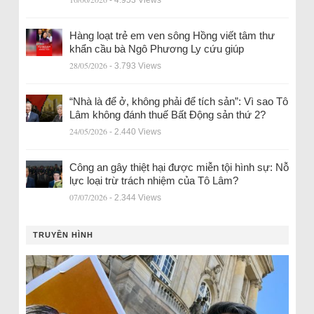
- 4.953 Views
Hàng loạt trẻ em ven sông Hồng viết tâm thư
khẩn cầu bà Ngô Phương Ly cứu giúp
28/05/2026
- 3.793 Views
“Nhà là để ở, không phải để tích sản”: Vì sao Tô
Lâm không đánh thuế Bất Động sản thứ 2?
24/05/2026
- 2.440 Views
Công an gây thiệt hại được miễn tội hình sự: Nỗ
lực loại trừ trách nhiệm của Tô Lâm?
07/07/2026
- 2.344 Views
TRUYỀN HÌNH