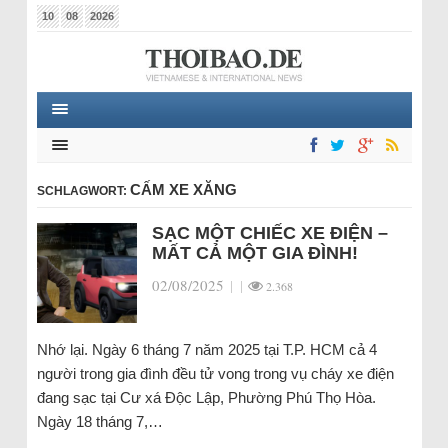
10
08
2026
CẤM XE XĂNG
SCHLAGWORT:
SẠC MỘT CHIẾC XE ĐIỆN –
MẤT CẢ MỘT GIA ĐÌNH!
02/08/2025
|
|
2.368
Nhớ lại. Ngày 6 tháng 7 năm 2025 tại T.P. HCM cả 4
người trong gia đình đều tử vong trong vụ cháy xe điện
đang sạc tại Cư xá Độc Lập, Phường Phú Thọ Hòa.
Ngày 18 tháng 7,…