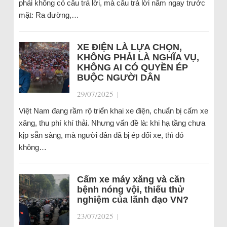
phải không có câu trả lời, mà câu trả lời nằm ngay trước
mặt: Ra đường,…
XE ĐIỆN LÀ LỰA CHỌN,
KHÔNG PHẢI LÀ NGHĨA VỤ,
KHÔNG AI CÓ QUYỀN ÉP
BUỘC NGƯỜI DÂN
29/07/2025
|
Việt Nam đang rầm rộ triển khai xe điện, chuẩn bị cấm xe
xăng, thu phí khí thải. Nhưng vấn đề là: khi hạ tầng chưa
kịp sẵn sàng, mà người dân đã bị ép đổi xe, thì đó
không…
Cấm xe máy xăng và căn
bệnh nóng vội, thiếu thử
nghiệm của lãnh đạo VN?
23/07/2025
|