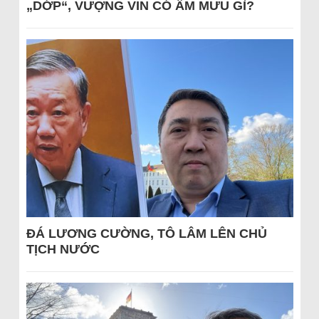
„DỚP“, VƯỢNG VIN CÓ ÂM MƯU GÌ?
ĐÁ LƯƠNG CƯỜNG, TÔ LÂM LÊN CHỦ
TỊCH NƯỚC