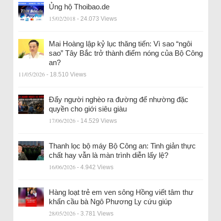
Ủng hộ Thoibao.de
15/02/2018
- 24.073 Views
Mai Hoàng lập kỷ lục thăng tiến: Vì sao “ngôi
sao” Tây Bắc trở thành điểm nóng của Bộ Công
an?
11/05/2026
- 18.510 Views
Đẩy người nghèo ra đường để nhường đặc
quyền cho giới siêu giàu
17/06/2026
- 14.529 Views
Thanh lọc bộ máy Bộ Công an: Tinh giản thực
chất hay vẫn là màn trình diễn lấy lệ?
16/06/2026
- 4.942 Views
Hàng loạt trẻ em ven sông Hồng viết tâm thư
khẩn cầu bà Ngô Phương Ly cứu giúp
28/05/2026
- 3.781 Views