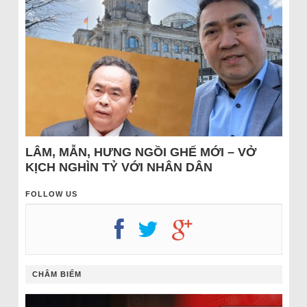
LÂM, MẪN, HƯNG NGỒI GHẾ MỚI – VỞ
KỊCH NGHÌN TỶ VỚI NHÂN DÂN
FOLLOW US
CHÂM BIẾM