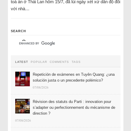
toà án ở Thái Lan hôm 15/7, đã lùi ngày xét xử dẫn độ đối
với nhà…
SEARCH
LATEST
POPULAR
COMMENTS
TAGS
Repetición de exámenes en Tuyên Quang: ¿una
solución justa o un precedente polémico?
07/08/2026
Révision des statuts du Parti : innovation pour
s’adapter ou perfectionnement du mécanisme de
direction ?
07/08/2026