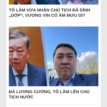
TÔ LÂM VỪA NHẬN CHỦ TỊCH ĐÃ DÍNH
„DỚP“, VƯỢNG VIN CÓ ÂM MƯU GÌ?
ĐÁ LƯƠNG CƯỜNG, TÔ LÂM LÊN CHỦ
TỊCH NƯỚC