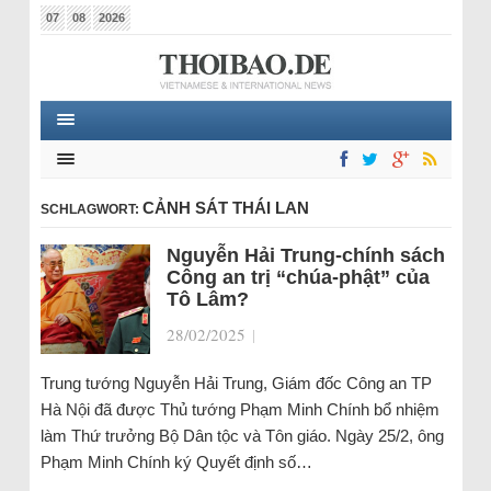
07
08
2026
CẢNH SÁT THÁI LAN
SCHLAGWORT:
Nguyễn Hải Trung-chính sách
Công an trị “chúa-phật” của
Tô Lâm?
28/02/2025
|
Trung tướng Nguyễn Hải Trung, Giám đốc Công an TP
Hà Nội đã được Thủ tướng Phạm Minh Chính bổ nhiệm
làm Thứ trưởng Bộ Dân tộc và Tôn giáo. Ngày 25/2, ông
Phạm Minh Chính ký Quyết định số…