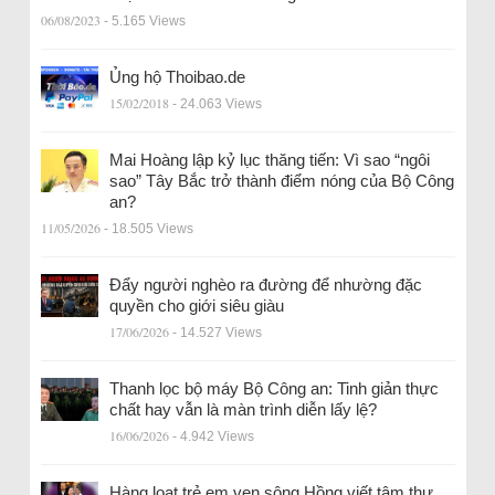
06/08/2023
- 5.165 Views
Ủng hộ Thoibao.de
15/02/2018
- 24.063 Views
Mai Hoàng lập kỷ lục thăng tiến: Vì sao “ngôi
sao” Tây Bắc trở thành điểm nóng của Bộ Công
an?
11/05/2026
- 18.505 Views
Đẩy người nghèo ra đường để nhường đặc
quyền cho giới siêu giàu
17/06/2026
- 14.527 Views
Thanh lọc bộ máy Bộ Công an: Tinh giản thực
chất hay vẫn là màn trình diễn lấy lệ?
16/06/2026
- 4.942 Views
Hàng loạt trẻ em ven sông Hồng viết tâm thư