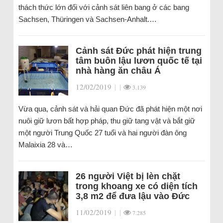
thách thức lớn đối với cảnh sát liên bang ở các bang
Sachsen, Thüringen và Sachsen-Anhalt.…
Cảnh sát Đức phát hiện trung
tâm buôn lậu lươn quốc tế tại
nhà hàng ăn châu Á
12/02/2019
|
|
3.139
Vừa qua, cảnh sát và hải quan Đức đã phát hiện một nơi
nuôi giữ lươn bất hợp pháp, thu giữ tang vật và bắt giữ
một người Trung Quốc 27 tuổi và hai người đàn ông
Malaixia 28 và…
26 người Việt bị lèn chặt
trong khoang xe có diện tích
3,8 m2 để đưa lậu vào Đức
11/02/2019
|
|
7.285