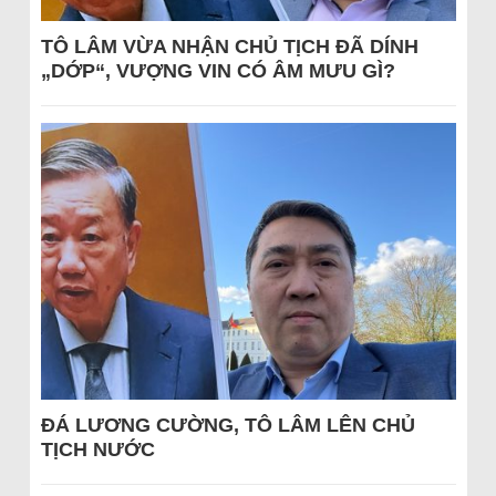
TÔ LÂM VỪA NHẬN CHỦ TỊCH ĐÃ DÍNH
„DỚP“, VƯỢNG VIN CÓ ÂM MƯU GÌ?
ĐÁ LƯƠNG CƯỜNG, TÔ LÂM LÊN CHỦ
TỊCH NƯỚC