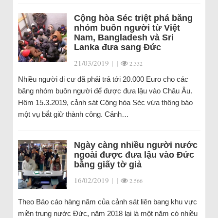
Cộng hòa Séc triệt phá băng
nhóm buôn người từ Việt
Nam, Bangladesh và Sri
Lanka đưa sang Đức
21/03/2019
|
|
2.332
Nhiều người di cư đã phải trả tới 20.000 Euro cho các
băng nhóm buôn người để được đưa lậu vào Châu Âu.
Hôm 15.3.2019, cảnh sát Cộng hòa Séc vừa thông báo
một vụ bắt giữ thành công. Cảnh…
Ngày càng nhiều người nước
ngoài được đưa lậu vào Đức
bằng giấy tờ giả
16/02/2019
|
|
2.566
Theo Báo cáo hàng năm của cảnh sát liên bang khu vực
miền trung nước Đức, năm 2018 lại là một năm có nhiều