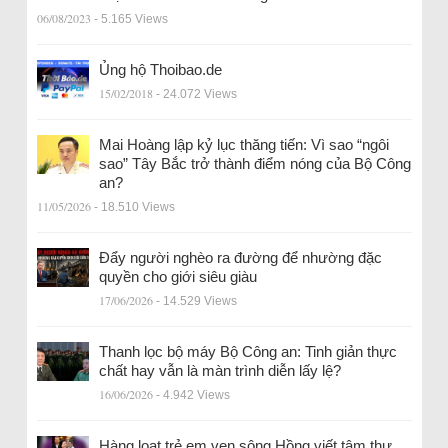
06/08/2023
- 5.165 Views
Ủng hộ Thoibao.de
15/02/2018
- 24.072 Views
Mai Hoàng lập kỷ lục thăng tiến: Vì sao “ngôi
sao” Tây Bắc trở thành điểm nóng của Bộ Công
an?
11/05/2026
- 18.510 Views
Đẩy người nghèo ra đường để nhường đặc
quyền cho giới siêu giàu
17/06/2026
- 14.529 Views
Thanh lọc bộ máy Bộ Công an: Tinh giản thực
chất hay vẫn là màn trình diễn lấy lệ?
16/06/2026
- 4.942 Views
Hàng loạt trẻ em ven sông Hồng viết tâm thư