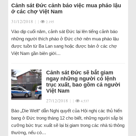
Cảnh sát Đức cảnh báo việc mua pháo lậu
ở các chợ Việt Nam
31/12/2018
|
|
2.195
Vào dịp cuối năm, cảnh sát Đức lại lên tiếng cảnh báo
những người thích pháo ở Đức chớ nên mua pháo lậu
được tuồn từ Ba Lan sang hoặc được bán ở các chợ
Việt Nam gần biên giới…
Cảnh sát Đức sẽ bắt giam
ngay những người có lệnh
trục xuất, bao gồm cả người
Việt Nam
27/12/2018
|
|
4.537
Báo „Die Welt“ dẫn Nghị quyết của Hội nghị các thủ hiến
bang ở Đức trong tháng 12 cho biết, những người sắp bị
cưỡng bức trục xuất sẽ lại bị giam trong các nhà tù thông
thường, nếu có…