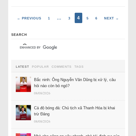
…
4
← PREVIOUS
1
3
5
6
NEXT →
SEARCH
LATEST
POPULAR
COMMENTS
TAGS
Bắc ninh: Ông Nguyễn Văn Dũng bị xử lý, câu
hỏi nào còn bỏ ngỏ?
08/08/2026
Cá độ bóng đá: Chủ tịch xã Thanh Hóa bị khai
trừ Đảng
08/08/2026