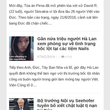
Mới đây, Tòa án Pirna đã mở phiên tòa xét xử David R.
(22 tuổi), người Slovakia vì tội đưa lậu 26 người Việt vào
Đức. Theo bản cáo trạng, ngày 21/8/2018, cảnh sát liên
bang Đức đã chặn chiếc…
Gần nửa triệu người Hà Lan
xem phóng sự về tình trạng
bốc lột tại các tiệm Nails
07/02/2019
|
|
5.713
Tiếp theo Anh, Đức, Tây Ban Nha và Bỉ, giờ đây Hà Lan
quyết định không thể làm ngơ với thị trường bốc lột nhân
công và buôn người trong giới làm móng tay người Việt.
Viện Công tố ở…
Bộ trưởng Nội vụ Seehofer
tuyên bố xiết chặt luật tị nạn