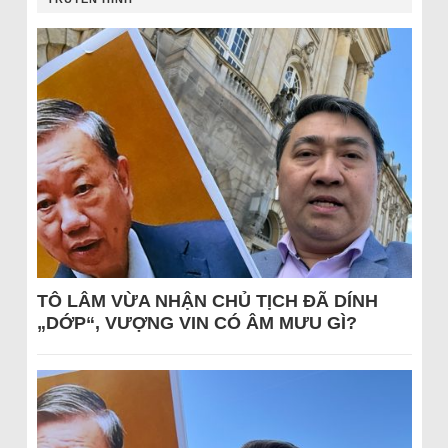
TÔ LÂM VỪA NHẬN CHỦ TỊCH ĐÃ DÍNH
„DỚP“, VƯỢNG VIN CÓ ÂM MƯU GÌ?