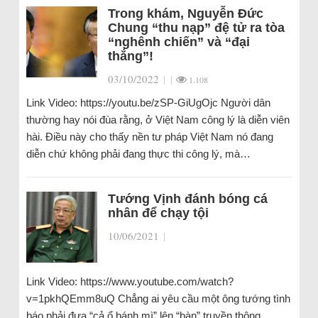
Trong khám, Nguyễn Đức
Chung “thu nạp” đệ tử ra tòa
“nghênh chiến” và “đại
thắng”!
03/10/2022
|
|
1.108
Link Video: https://youtu.be/zSP-GiUgOjc Người dân
thường hay nói đùa rằng, ở Việt Nam công lý là diễn viên
hài. Điều này cho thấy nền tư pháp Việt Nam nó đang
diễn chứ không phải đang thực thi công lý, mà…
Tướng Vịnh đánh bóng cá
nhân để chạy tội
10/06/2021
|
Link Video: https://www.youtube.com/watch?
v=1pkhQEmm8uQ Chẳng ai yêu cầu một ông tướng tình
báo phải đưa “cả ổ bánh mì” lên “bàn” truyền thông.