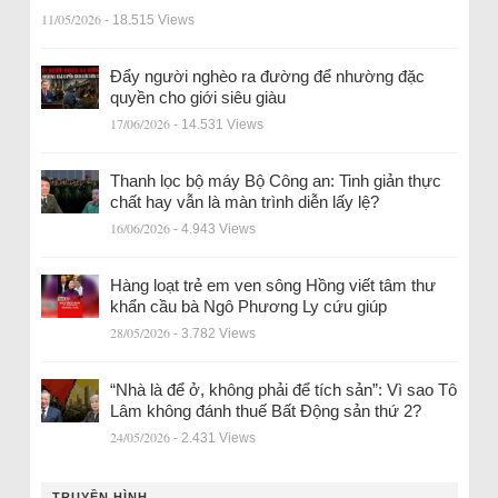
11/05/2026
- 18.515 Views
Đẩy người nghèo ra đường để nhường đặc
quyền cho giới siêu giàu
17/06/2026
- 14.531 Views
Thanh lọc bộ máy Bộ Công an: Tinh giản thực
chất hay vẫn là màn trình diễn lấy lệ?
16/06/2026
- 4.943 Views
Hàng loạt trẻ em ven sông Hồng viết tâm thư
khẩn cầu bà Ngô Phương Ly cứu giúp
28/05/2026
- 3.782 Views
“Nhà là để ở, không phải để tích sản”: Vì sao Tô
Lâm không đánh thuế Bất Động sản thứ 2?
24/05/2026
- 2.431 Views
TRUYỀN HÌNH