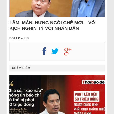
LÂM, MẪN, HƯNG NGỒI GHẾ MỚI – VỞ
KỊCH NGHÌN TỶ VỚI NHÂN DÂN
FOLLOW US
CHÂM BIẾM