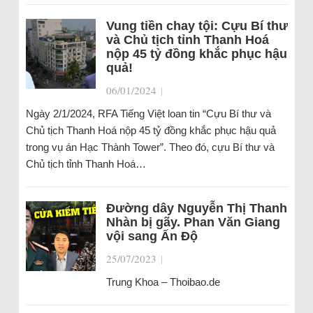
Vung tiền chay tội: Cựu Bí thư
và Chủ tịch tỉnh Thanh Hoá
nộp 45 tỷ đồng khắc phục hậu
quả!
06/01/2024
|
Ngày 2/1/2024, RFA Tiếng Việt loan tin “Cựu Bí thư và
Chủ tịch Thanh Hoá nộp 45 tỷ đồng khắc phục hậu quả
trong vụ án Hạc Thành Tower”. Theo đó, cựu Bí thư và
Chủ tịch tỉnh Thanh Hoá…
Đường dây Nguyễn Thị Thanh
Nhàn bị gãy. Phan Văn Giang
vội sang Ấn Độ
25/07/2023
|
Trung Khoa – Thoibao.de