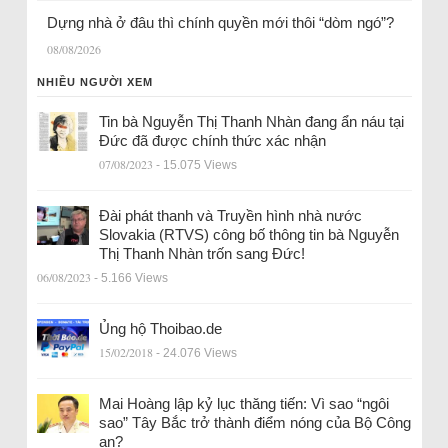
Dựng nhà ở đâu thì chính quyền mới thôi “dòm ngó”?
08/08/2026
NHIỀU NGƯỜI XEM
Tin bà Nguyễn Thị Thanh Nhàn đang ẩn náu tại
Đức đã được chính thức xác nhận
07/08/2023
- 15.075 Views
Đài phát thanh và Truyền hình nhà nước
Slovakia (RTVS) công bố thông tin bà Nguyễn
Thị Thanh Nhàn trốn sang Đức!
06/08/2023
- 5.166 Views
Ủng hộ Thoibao.de
15/02/2018
- 24.076 Views
Mai Hoàng lập kỷ lục thăng tiến: Vì sao “ngôi
sao” Tây Bắc trở thành điểm nóng của Bộ Công
an?