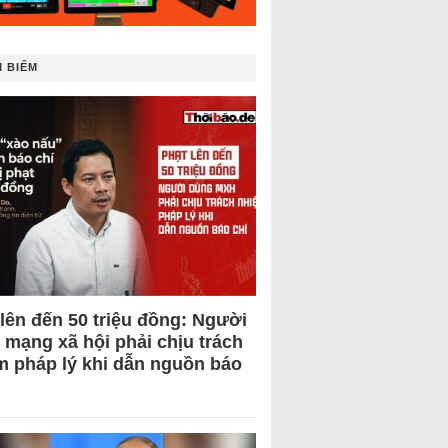
 BIẾM
 lên đến 50 triệu đồng: Người
 mạng xã hội phải chịu trách
m pháp lý khi dẫn nguồn báo