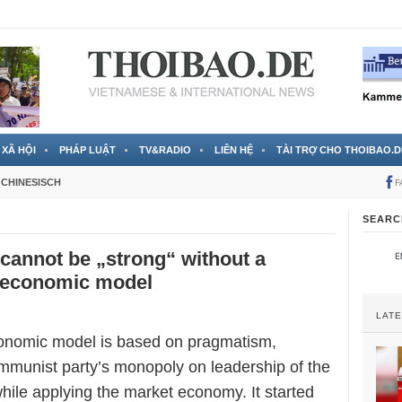
 đã được chính thức xác nhận
3 Jahren ago
XÃ HỘI
PHÁP LUẬT
TV&RADIO
LIÊN HỆ
TÀI TRỢ CHO THOIBAO.D
CHINESISCH
F
SEARC
 cannot be „strong“ without a
 economic model
LAT
onomic model is based on pragmatism,
mmunist party’s monopoly on leadership of the
while applying the market economy. It started