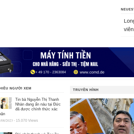
NEUES
Lon
viên
HIỀU NGƯỜI XEM
TRUYỀN HÌNH
Tin bà Nguyễn Thị Thanh
Nhàn đang ẩn náu tại Đức
đã được chính thức xác
hận
/08/2023
- 15.070 Views