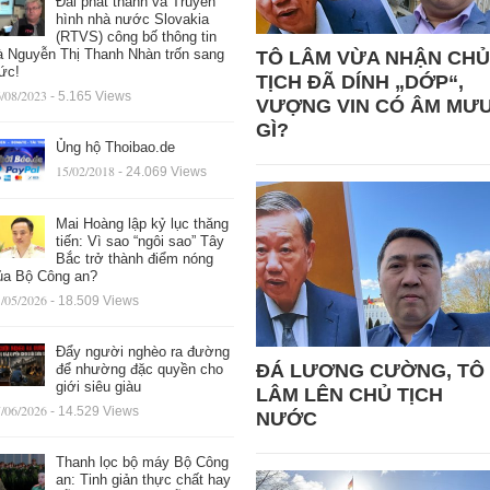
Đài phát thanh và Truyền
hình nhà nước Slovakia
(RTVS) công bố thông tin
à Nguyễn Thị Thanh Nhàn trốn sang
TÔ LÂM VỪA NHẬN CHỦ
ức!
TỊCH ĐÃ DÍNH „DỚP“,
/08/2023
- 5.165 Views
VƯỢNG VIN CÓ ÂM MƯ
GÌ?
Ủng hộ Thoibao.de
15/02/2018
- 24.069 Views
Mai Hoàng lập kỷ lục thăng
tiến: Vì sao “ngôi sao” Tây
Bắc trở thành điểm nóng
ủa Bộ Công an?
/05/2026
- 18.509 Views
Đẩy người nghèo ra đường
ĐÁ LƯƠNG CƯỜNG, TÔ
để nhường đặc quyền cho
giới siêu giàu
LÂM LÊN CHỦ TỊCH
/06/2026
- 14.529 Views
NƯỚC
Thanh lọc bộ máy Bộ Công
an: Tinh giản thực chất hay