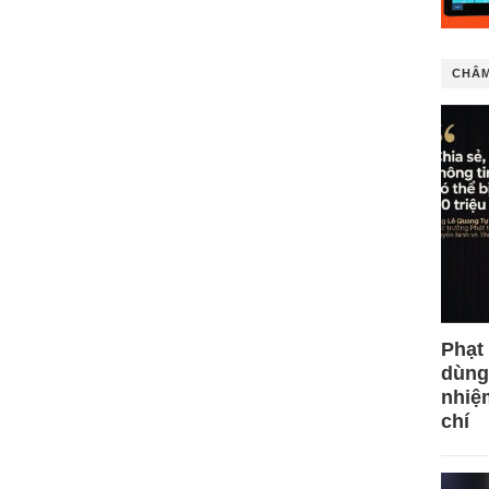
CHÂM
Phạt
dùng
nhiệ
chí