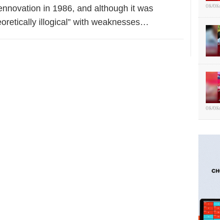
08/08
ennovation in 1986, and although it was
oretically illogical” with weaknesses…
08/08