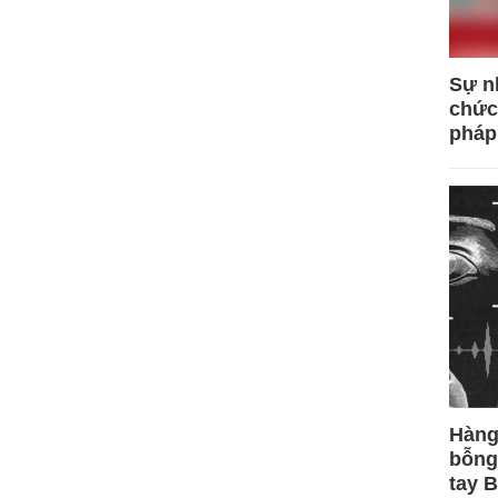
Sự n
chức
pháp
Hàng
bỗng
tay 