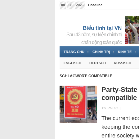
08
08
2026
Headline:
Tin bà Nguyễn Thị Thanh Nhàn đang ẩn náu tại Đức
Biểu tình tại VN
Sau 43 năm, sự kiện chính trị
chấn động toàn quốc
TRANG CHỦ
CHÍNH TRỊ
KINH TẾ
ENGLISCH
DEUTSCH
RUSSISCH
SCHLAGWORT:
COMPATIBLE
Party-State
compatible
12/12/2022
|
The current ec
keeping the co
entire society 