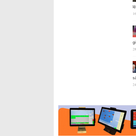
l
16
g
28
s
24