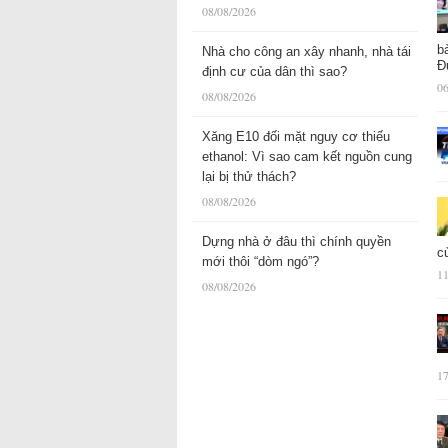
08/08/2026
b
Nhà cho công an xây nhanh, nhà tái
Đ
định cư của dân thì sao?
06
08/08/2026
Xăng E10 đối mặt nguy cơ thiếu
ethanol: Vì sao cam kết nguồn cung
lại bị thử thách?
08/08/2026
Dựng nhà ở đâu thì chính quyền
c
mới thôi “dòm ngó”?
11
08/08/2026
17