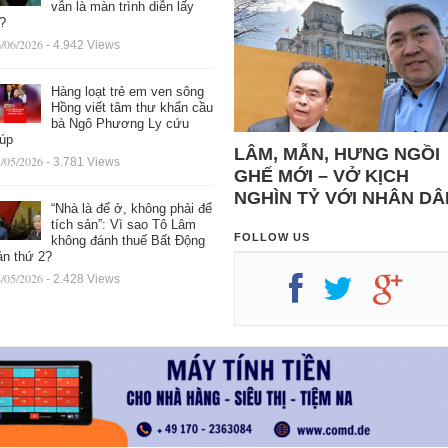
vẫn là màn trình diễn lấy
ệ?
/06/2026
- 4.942 Views
Hàng loạt trẻ em ven sông
Hồng viết tâm thư khẩn cầu
bà Ngô Phương Ly cứu
iúp
LÂM, MẪN, HƯNG NGỒI
/05/2026
- 3.781 Views
GHẾ MỚI – VỞ KỊCH
NGHÌN TỶ VỚI NHÂN DÂ
“Nhà là để ở, không phải để
tích sản”: Vì sao Tô Lâm
FOLLOW US
không đánh thuế Bất Động
ản thứ 2?
/05/2026
- 2.428 Views