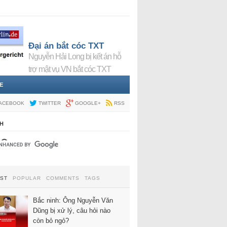
Đại án bắt cóc TXT
Nguyễn Hải Long bị kết án hỗ
trợ mật vụ VN bắt cóc TXT
E
ACEBOOK
TWITTER
GOOGLE+
RSS
H
EST
POPULAR
COMMENTS
TAGS
Bắc ninh: Ông Nguyễn Văn
Dũng bị xử lý, câu hỏi nào
còn bỏ ngỏ?