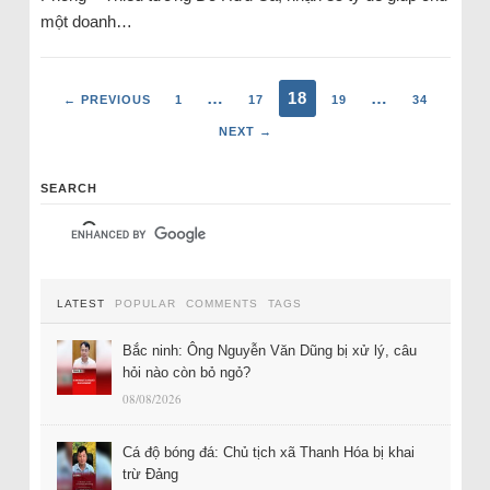
một doanh…
…
18
…
← PREVIOUS
1
17
19
34
NEXT →
SEARCH
LATEST
POPULAR
COMMENTS
TAGS
Bắc ninh: Ông Nguyễn Văn Dũng bị xử lý, câu
hỏi nào còn bỏ ngỏ?
08/08/2026
Cá độ bóng đá: Chủ tịch xã Thanh Hóa bị khai
trừ Đảng