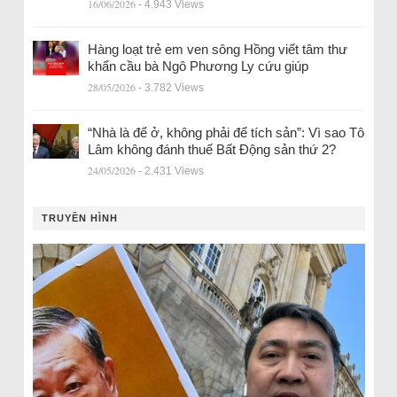
16/06/2026
- 4.943 Views
Hàng loạt trẻ em ven sông Hồng viết tâm thư
khẩn cầu bà Ngô Phương Ly cứu giúp
28/05/2026
- 3.782 Views
“Nhà là để ở, không phải để tích sản”: Vì sao Tô
Lâm không đánh thuế Bất Động sản thứ 2?
24/05/2026
- 2.431 Views
TRUYỀN HÌNH