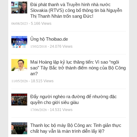
Đài phát thanh và Truyền hình nhà nước
Slovakia (RTVS) công bố thông tin bà Nguyễn
Thị Thanh Nhàn trốn sang Đức!
06/08/2023
- 5.166 Views
Ủng hộ Thoibao.de
15/02/2018
- 24.076 Views
Mai Hoàng lập kỷ lục thăng tiến: Vì sao “ngôi
sao” Tây Bắc trở thành điểm nóng của Bộ Công
an?
11/05/2026
- 18.515 Views
Đẩy người nghèo ra đường để nhường đặc
quyền cho giới siêu giàu
17/06/2026
- 14.531 Views
Thanh lọc bộ máy Bộ Công an: Tinh giản thực
chất hay vẫn là màn trình diễn lấy lệ?