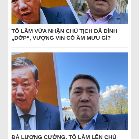
TÔ LÂM VỪA NHẬN CHỦ TỊCH ĐÃ DÍNH
„DỚP“, VƯỢNG VIN CÓ ÂM MƯU GÌ?
ĐÁ LƯƠNG CƯỜNG, TÔ LÂM LÊN CHỦ