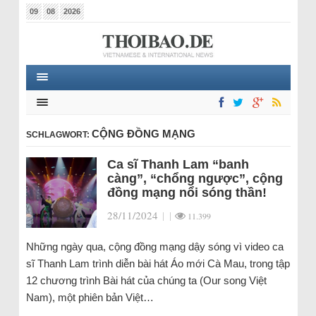
09
08
2026
CỘNG ĐỒNG MẠNG
SCHLAGWORT:
Ca sĩ Thanh Lam “banh
càng”, “chổng ngược”, cộng
đồng mạng nổi sóng thần!
28/11/2024
|
|
11.399
Những ngày qua, cộng đồng mạng dậy sóng vì video ca
sĩ Thanh Lam trình diễn bài hát Áo mới Cà Mau, trong tập
12 chương trình Bài hát của chúng ta (Our song Việt
Nam), một phiên bản Việt…