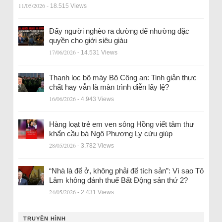
11/05/2026
- 18.515 Views
Đẩy người nghèo ra đường để nhường đặc
quyền cho giới siêu giàu
17/06/2026
- 14.531 Views
Thanh lọc bộ máy Bộ Công an: Tinh giản thực
chất hay vẫn là màn trình diễn lấy lệ?
16/06/2026
- 4.943 Views
Hàng loạt trẻ em ven sông Hồng viết tâm thư
khẩn cầu bà Ngô Phương Ly cứu giúp
28/05/2026
- 3.782 Views
“Nhà là để ở, không phải để tích sản”: Vì sao Tô
Lâm không đánh thuế Bất Động sản thứ 2?
24/05/2026
- 2.431 Views
TRUYỀN HÌNH