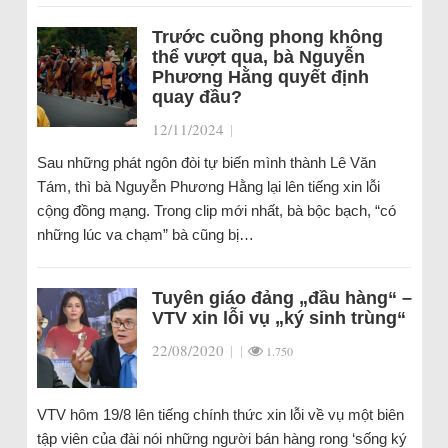
Trước cuồng phong không
thể vượt qua, bà Nguyễn
Phương Hằng quyết định
quay đầu?
12/11/2024
|
Sau những phát ngôn đòi tự biến mình thành Lê Văn
Tám, thì bà Nguyễn Phương Hằng lại lên tiếng xin lỗi
cộng đồng mạng. Trong clip mới nhất, bà bộc bạch, “có
những lúc va chạm” bà cũng bị…
Tuyên giáo đảng „đầu hàng“ –
VTV xin lỗi vụ „ký sinh trùng“
22/08/2020
|
|
1.750
VTV hôm 19/8 lên tiếng chính thức xin lỗi về vụ một biên
tập viên của đài nói những người bán hàng rong ‘sống ký