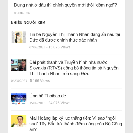
Dựng nhà ở đâu thì chính quyền mới thôi “dòm ngó”?
08/08/2026
NHIỀU NGƯỜI XEM
Tin bà Nguyễn Thị Thanh Nhàn đang ẩn náu tại
Đức đã được chính thức xác nhận
07/08/2023
- 15.075 Views
Đài phát thanh và Truyền hình nhà nước
Slovakia (RTVS) công bố thông tin bà Nguyễn
Thị Thanh Nhàn trốn sang Đức!
06/08/2023
- 5.166 Views
Ủng hộ Thoibao.de
15/02/2018
- 24.076 Views
Mai Hoàng lập kỷ lục thăng tiến: Vì sao “ngôi
sao” Tây Bắc trở thành điểm nóng của Bộ Công
an?