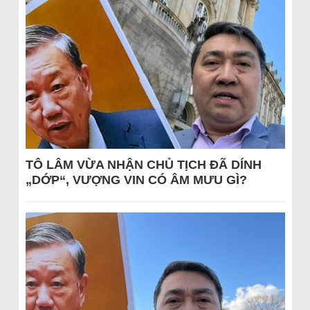
TÔ LÂM VỪA NHẬN CHỦ TỊCH ĐÃ DÍNH
„DỚP“, VƯỢNG VIN CÓ ÂM MƯU GÌ?