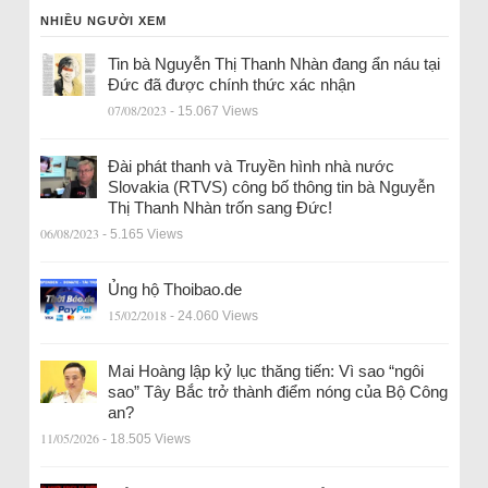
NHIỀU NGƯỜI XEM
Tin bà Nguyễn Thị Thanh Nhàn đang ẩn náu tại
Đức đã được chính thức xác nhận
07/08/2023
- 15.067 Views
Đài phát thanh và Truyền hình nhà nước
Slovakia (RTVS) công bố thông tin bà Nguyễn
Thị Thanh Nhàn trốn sang Đức!
06/08/2023
- 5.165 Views
Ủng hộ Thoibao.de
15/02/2018
- 24.060 Views
Mai Hoàng lập kỷ lục thăng tiến: Vì sao “ngôi
sao” Tây Bắc trở thành điểm nóng của Bộ Công
an?
11/05/2026
- 18.505 Views