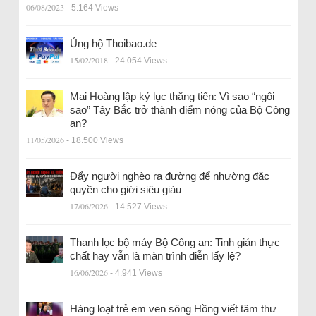
06/08/2023
- 5.164 Views
Ủng hộ Thoibao.de
15/02/2018
- 24.054 Views
Mai Hoàng lập kỷ lục thăng tiến: Vì sao “ngôi
sao” Tây Bắc trở thành điểm nóng của Bộ Công
an?
11/05/2026
- 18.500 Views
Đẩy người nghèo ra đường để nhường đặc
quyền cho giới siêu giàu
17/06/2026
- 14.527 Views
Thanh lọc bộ máy Bộ Công an: Tinh giản thực
chất hay vẫn là màn trình diễn lấy lệ?
16/06/2026
- 4.941 Views
Hàng loạt trẻ em ven sông Hồng viết tâm thư