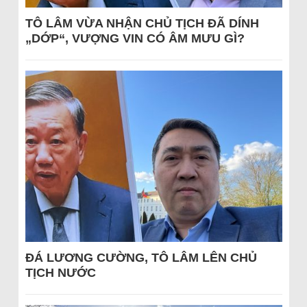
TÔ LÂM VỪA NHẬN CHỦ TỊCH ĐÃ DÍNH
„DỚP“, VƯỢNG VIN CÓ ÂM MƯU GÌ?
ĐÁ LƯƠNG CƯỜNG, TÔ LÂM LÊN CHỦ
TỊCH NƯỚC