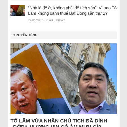
“Nhà là để ở, không phải để tích sản”: Vì sao Tô
Lâm không đánh thuế Bất Động sản thứ 2?
24/05/2026
- 2.431 Views
TRUYỀN HÌNH
TÔ LÂM VỪA NHẬN CHỦ TỊCH ĐÃ DÍNH