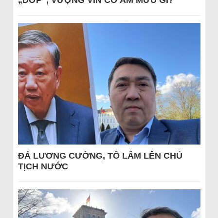
„DỚP“, VƯỢNG VIN CÓ ÂM MƯU GÌ?
ĐÁ LƯƠNG CƯỜNG, TÔ LÂM LÊN CHỦ
TỊCH NƯỚC