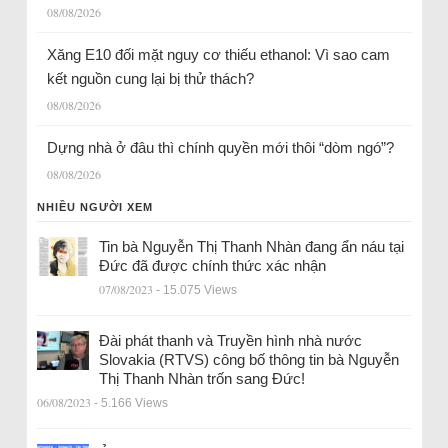
08/08/2026
Xăng E10 đối mặt nguy cơ thiếu ethanol: Vì sao cam
kết nguồn cung lại bị thử thách?
08/08/2026
Dựng nhà ở đâu thì chính quyền mới thôi “dòm ngó”?
08/08/2026
NHIỀU NGƯỜI XEM
Tin bà Nguyễn Thị Thanh Nhàn đang ẩn náu tại
Đức đã được chính thức xác nhận
07/08/2023
- 15.075 Views
Đài phát thanh và Truyền hình nhà nước
Slovakia (RTVS) công bố thông tin bà Nguyễn
Thị Thanh Nhàn trốn sang Đức!
06/08/2023
- 5.166 Views