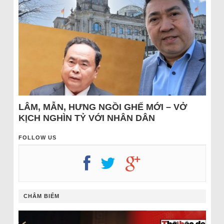
LÂM, MẪN, HƯNG NGỒI GHẾ MỚI – VỞ
KỊCH NGHÌN TỶ VỚI NHÂN DÂN
FOLLOW US
CHÂM BIẾM