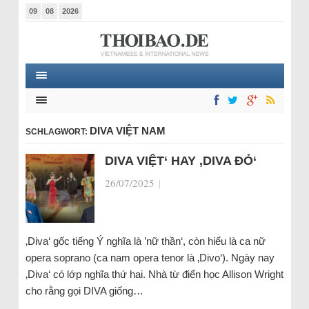
09
08
2026
DIVA VIỆT NAM
SCHLAGWORT:
DIVA VIỆT‘ HAY ‚DIVA ĐỎ‘
26/07/2025
|
‚Diva‘ gốc tiếng Ý nghĩa là ’nữ thần‘, còn hiểu là ca nữ
opera soprano (ca nam opera tenor là ‚Divo‘). Ngày nay
‚Diva‘ có lớp nghĩa thứ hai. Nhà từ điển học Allison Wright
cho rằng gọi DIVA giống…