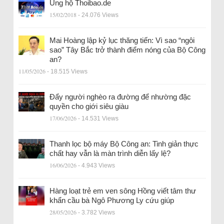
Ủng hộ Thoibao.de
15/02/2018
- 24.076 Views
Mai Hoàng lập kỷ lục thăng tiến: Vì sao “ngôi
sao” Tây Bắc trở thành điểm nóng của Bộ Công
an?
11/05/2026
- 18.515 Views
Đẩy người nghèo ra đường để nhường đặc
quyền cho giới siêu giàu
17/06/2026
- 14.531 Views
Thanh lọc bộ máy Bộ Công an: Tinh giản thực
chất hay vẫn là màn trình diễn lấy lệ?
16/06/2026
- 4.943 Views
Hàng loạt trẻ em ven sông Hồng viết tâm thư
khẩn cầu bà Ngô Phương Ly cứu giúp
28/05/2026
- 3.782 Views