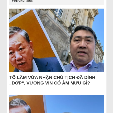
TRUYỀN HÌNH
TÔ LÂM VỪA NHẬN CHỦ TỊCH ĐÃ DÍNH
„DỚP“, VƯỢNG VIN CÓ ÂM MƯU GÌ?