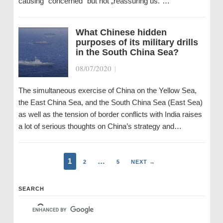
causing “concerned“ but not „reassuring us.“…
What Chinese hidden
purposes of its military drills
in the South China Sea?
08/07/2020
|
The simultaneous exercise of China on the Yellow Sea,
the East China Sea, and the South China Sea (East Sea)
as well as the tension of border conflicts with India raises
a lot of serious thoughts on China’s strategy and…
1
…
2
5
NEXT →
SEARCH