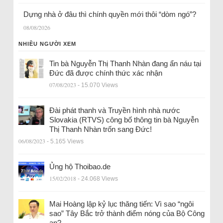
Dựng nhà ở đâu thì chính quyền mới thôi “dòm ngó”?
08/08/2026
NHIỀU NGƯỜI XEM
Tin bà Nguyễn Thị Thanh Nhàn đang ẩn náu tại
Đức đã được chính thức xác nhận
07/08/2023
- 15.070 Views
Đài phát thanh và Truyền hình nhà nước
Slovakia (RTVS) công bố thông tin bà Nguyễn
Thị Thanh Nhàn trốn sang Đức!
06/08/2023
- 5.165 Views
Ủng hộ Thoibao.de
15/02/2018
- 24.068 Views
Mai Hoàng lập kỷ lục thăng tiến: Vì sao “ngôi
sao” Tây Bắc trở thành điểm nóng của Bộ Công
an?