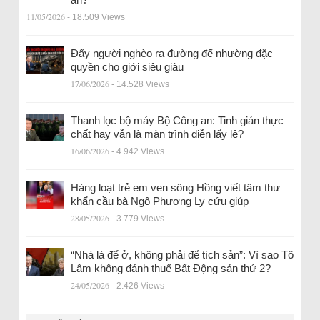
11/05/2026
- 18.509 Views
Đẩy người nghèo ra đường để nhường đặc
quyền cho giới siêu giàu
17/06/2026
- 14.528 Views
Thanh lọc bộ máy Bộ Công an: Tinh giản thực
chất hay vẫn là màn trình diễn lấy lệ?
16/06/2026
- 4.942 Views
Hàng loạt trẻ em ven sông Hồng viết tâm thư
khẩn cầu bà Ngô Phương Ly cứu giúp
28/05/2026
- 3.779 Views
“Nhà là để ở, không phải để tích sản”: Vì sao Tô
Lâm không đánh thuế Bất Động sản thứ 2?
24/05/2026
- 2.426 Views