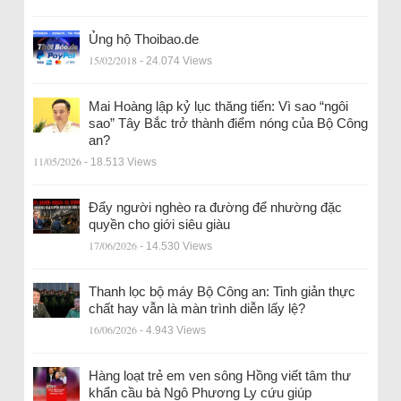
Ủng hộ Thoibao.de
15/02/2018
- 24.074 Views
Mai Hoàng lập kỷ lục thăng tiến: Vì sao “ngôi
sao” Tây Bắc trở thành điểm nóng của Bộ Công
an?
11/05/2026
- 18.513 Views
Đẩy người nghèo ra đường để nhường đặc
quyền cho giới siêu giàu
17/06/2026
- 14.530 Views
Thanh lọc bộ máy Bộ Công an: Tinh giản thực
chất hay vẫn là màn trình diễn lấy lệ?
16/06/2026
- 4.943 Views
Hàng loạt trẻ em ven sông Hồng viết tâm thư
khẩn cầu bà Ngô Phương Ly cứu giúp