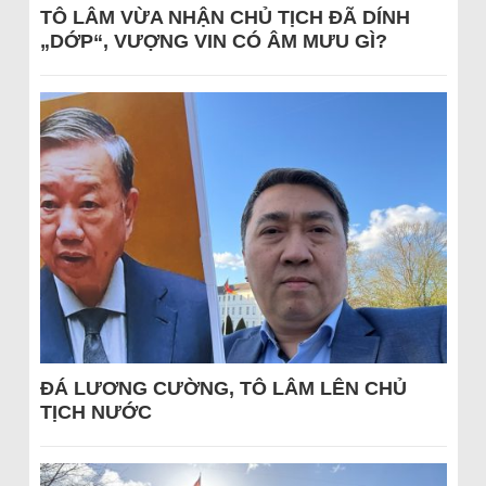
TÔ LÂM VỪA NHẬN CHỦ TỊCH ĐÃ DÍNH
„DỚP“, VƯỢNG VIN CÓ ÂM MƯU GÌ?
ĐÁ LƯƠNG CƯỜNG, TÔ LÂM LÊN CHỦ
TỊCH NƯỚC