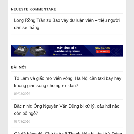
NEUESTE KOMMENTARE
Long Rồng Trần
zu
Bao vây dư luận viên – triệu người
dân sẽ thắng
BÀI MỚI
Tô Lâm và giấc mơ viển vông: Hà Nội cần taxi bay hay
không gian sống cho người dân?
09/08/2026
Bắc ninh: Ông Nguyễn Văn Dũng bị xử lý, câu hỏi nào
còn bỏ ngỏ?
08/08/2026
Cá độ bóng đá: Chủ tịch xã Thanh Hóa bị khai trừ Đảng