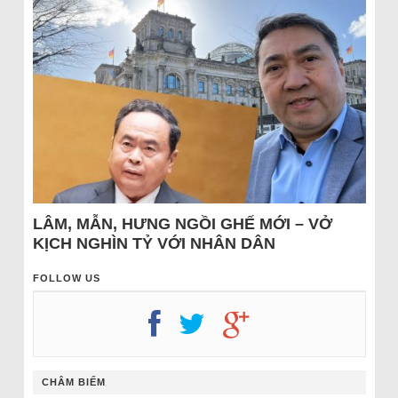
LÂM, MẪN, HƯNG NGỒI GHẾ MỚI – VỞ
KỊCH NGHÌN TỶ VỚI NHÂN DÂN
FOLLOW US
CHÂM BIẾM