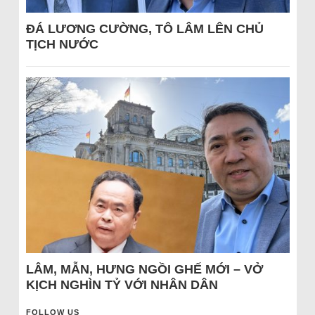
ĐÁ LƯƠNG CƯỜNG, TÔ LÂM LÊN CHỦ
TỊCH NƯỚC
LÂM, MẪN, HƯNG NGỒI GHẾ MỚI – VỞ
KỊCH NGHÌN TỶ VỚI NHÂN DÂN
FOLLOW US