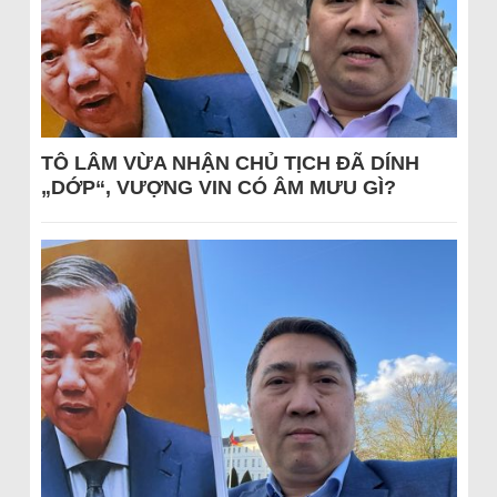
TÔ LÂM VỪA NHẬN CHỦ TỊCH ĐÃ DÍNH
„DỚP“, VƯỢNG VIN CÓ ÂM MƯU GÌ?