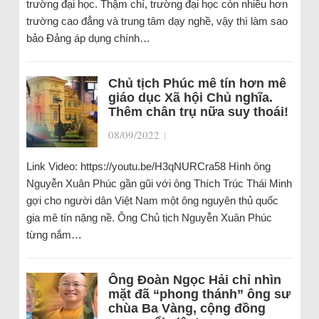
trường đại học. Thậm chí, trường đại học còn nhiều hơn
trường cao đẳng và trung tâm dạy nghề, vậy thì làm sao
bảo Đảng áp dụng chính…
Chủ tịch Phúc mê tín hơn mê
giáo dục Xã hội Chủ nghĩa.
Thêm chân trụ nữa suy thoái!
08/09/2022
|
Link Video: https://youtu.be/H3qNURCra58 Hình ông
Nguyễn Xuân Phúc gần gũi với ông Thích Trúc Thái Minh
gợi cho người dân Việt Nam một ông nguyên thủ quốc
gia mê tín nặng nề. Ông Chủ tịch Nguyễn Xuân Phúc
từng nắm…
Ông Đoàn Ngọc Hải chỉ nhìn
mặt đã “phong thánh” ông sư
chùa Ba Vàng, cộng đồng