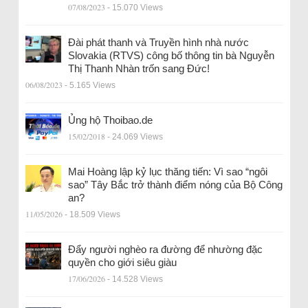
07/08/2023
- 15.070 Views
Đài phát thanh và Truyền hình nhà nước
Slovakia (RTVS) công bố thông tin bà Nguyễn
Thị Thanh Nhàn trốn sang Đức!
06/08/2023
- 5.165 Views
Ủng hộ Thoibao.de
15/02/2018
- 24.069 Views
Mai Hoàng lập kỷ lục thăng tiến: Vì sao “ngôi
sao” Tây Bắc trở thành điểm nóng của Bộ Công
an?
11/05/2026
- 18.509 Views
Đẩy người nghèo ra đường để nhường đặc
quyền cho giới siêu giàu
17/06/2026
- 14.528 Views