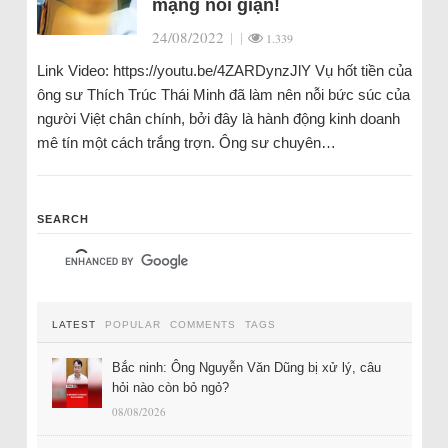
mạng nổi giận!
24/08/2022
|
|
1.339
Link Video: https://youtu.be/4ZARDynzJlY Vụ hốt tiền của
ông sư Thích Trúc Thái Minh đã làm nên nỗi bức súc của
người Việt chân chính, bởi đây là hành động kinh doanh
mê tín một cách trắng trợn. Ông sư chuyên…
SEARCH
LATEST
POPULAR
COMMENTS
TAGS
Bắc ninh: Ông Nguyễn Văn Dũng bị xử lý, câu
hỏi nào còn bỏ ngỏ?
08/08/2026