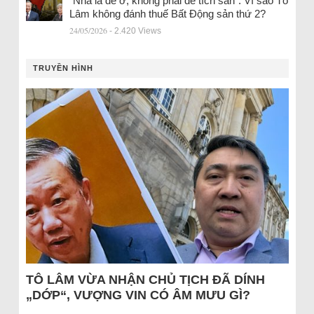
“Nhà là để ở, không phải để tích sản”: Vì sao Tô
Lâm không đánh thuế Bất Động sản thứ 2?
24/05/2026
- 2.420 Views
TRUYỀN HÌNH
TÔ LÂM VỪA NHẬN CHỦ TỊCH ĐÃ DÍNH
„DỚP“, VƯỢNG VIN CÓ ÂM MƯU GÌ?