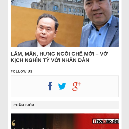
LÂM, MẪN, HƯNG NGỒI GHẾ MỚI – VỞ
KỊCH NGHÌN TỶ VỚI NHÂN DÂN
FOLLOW US
CHÂM BIẾM