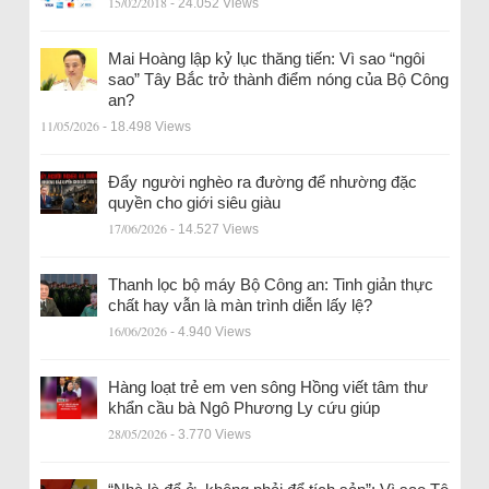
15/02/2018
- 24.052 Views
Mai Hoàng lập kỷ lục thăng tiến: Vì sao “ngôi
sao” Tây Bắc trở thành điểm nóng của Bộ Công
an?
11/05/2026
- 18.498 Views
Đẩy người nghèo ra đường để nhường đặc
quyền cho giới siêu giàu
17/06/2026
- 14.527 Views
Thanh lọc bộ máy Bộ Công an: Tinh giản thực
chất hay vẫn là màn trình diễn lấy lệ?
16/06/2026
- 4.940 Views
Hàng loạt trẻ em ven sông Hồng viết tâm thư
khẩn cầu bà Ngô Phương Ly cứu giúp
28/05/2026
- 3.770 Views