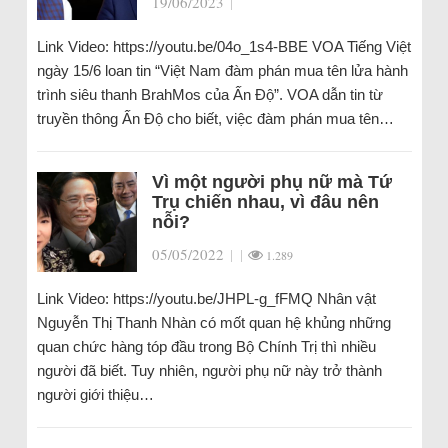
19/06/2023
|
Link Video: https://youtu.be/04o_1s4-BBE VOA Tiếng Việt
ngày 15/6 loan tin “Việt Nam đàm phán mua tên lửa hành
trình siêu thanh BrahMos của Ấn Độ”. VOA dẫn tin từ
truyền thông Ấn Độ cho biết, việc đàm phán mua tên…
Vì một người phụ nữ mà Tứ
Trụ chiến nhau, vì đâu nên
nỗi?
05/05/2022
|
|
1.289
Link Video: https://youtu.be/JHPL-g_fFMQ Nhân vật
Nguyễn Thị Thanh Nhàn có mốt quan hệ khủng những
quan chức hàng tóp đầu trong Bộ Chính Trị thì nhiều
người đã biết. Tuy nhiên, người phụ nữ này trở thành
người giới thiệu…