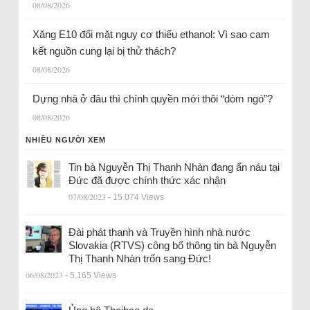
08/08/2026
Xăng E10 đối mặt nguy cơ thiếu ethanol: Vì sao cam
kết nguồn cung lại bị thử thách?
08/08/2026
Dựng nhà ở đâu thì chính quyền mới thôi “dòm ngó”?
08/08/2026
NHIỀU NGƯỜI XEM
Tin bà Nguyễn Thị Thanh Nhàn đang ẩn náu tại
Đức đã được chính thức xác nhận
07/08/2023
- 15.074 Views
Đài phát thanh và Truyền hình nhà nước
Slovakia (RTVS) công bố thông tin bà Nguyễn
Thị Thanh Nhàn trốn sang Đức!
06/08/2023
- 5.165 Views