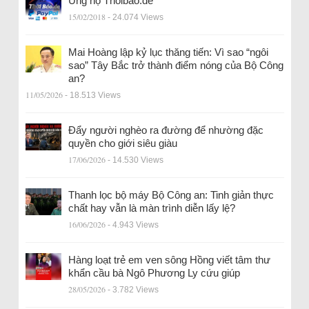
Ủng hộ Thoibao.de
15/02/2018
- 24.074 Views
Mai Hoàng lập kỷ lục thăng tiến: Vì sao “ngôi
sao” Tây Bắc trở thành điểm nóng của Bộ Công
an?
11/05/2026
- 18.513 Views
Đẩy người nghèo ra đường để nhường đặc
quyền cho giới siêu giàu
17/06/2026
- 14.530 Views
Thanh lọc bộ máy Bộ Công an: Tinh giản thực
chất hay vẫn là màn trình diễn lấy lệ?
16/06/2026
- 4.943 Views
Hàng loạt trẻ em ven sông Hồng viết tâm thư
khẩn cầu bà Ngô Phương Ly cứu giúp
28/05/2026
- 3.782 Views