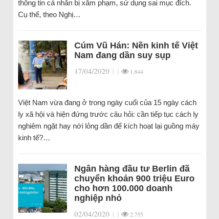
thông tin cá nhân bị xâm phạm, sử dụng sai mục đích.
Cụ thể, theo Nghị…
Cúm Vũ Hán: Nền kinh tế Việt
Nam đang dần suy sụp
17/04/2020
|
|
1.844
Việt Nam vừa đang ở trong ngày cuối của 15 ngày cách
ly xã hội và hiện đứng trước câu hỏi: cần tiếp tục cách ly
nghiêm ngặt hay nới lỏng dần để kích hoạt lại guồng máy
kinh tế?…
Ngân hàng đầu tư Berlin đã
chuyển khoản 900 triệu Euro
cho hơn 100.000 doanh
nghiệp nhỏ
02/04/2020
|
|
2.755