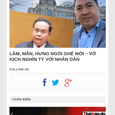
LÂM, MẪN, HƯNG NGỒI GHẾ MỚI – VỞ
KỊCH NGHÌN TỶ VỚI NHÂN DÂN
FOLLOW US
CHÂM BIẾM