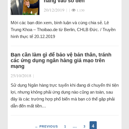
hàng vào sổ đen
20/12/2019
|
|
1.130
Mời các bạn đón xem, bình luận và cùng chia sẻ. Lê
Trung Khoa – Thoibao.de từ Berlin, CHLB Đức. / Truyền
hình thực tế 20.12.2019
Bạn cần làm gì để bảo vệ bản thân, tránh
các ứng dụng ngân hàng giả mạo trên
mạng
25/10/2018
|
Sử dụng Ngân hàng trực tuyến khi đang di chuyển thì tiện
lợi, nhưng không phải ứng dụng nào cũng an toàn, sau
đây là các trường hợp phổ biến mà bạn có thể gặp phải
dẫn đến mất tiền…
…
4
← PREVIOUS
1
3