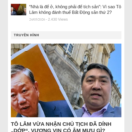
“Nhà là để ở, không phải để tích sản”: Vì sao Tô
Lâm không đánh thuế Bất Động sản thứ 2?
24/05/2026
- 2.430 Views
TRUYỀN HÌNH
TÔ LÂM VỪA NHẬN CHỦ TỊCH ĐÃ DÍNH
„DỚP“, VƯỢNG VIN CÓ ÂM MƯU GÌ?