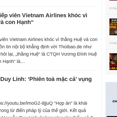
07/08
iếp viên Vietnam Airlines khóc vì
và con Hạnh“
 viên Vietnam Airlines khóc vì thằng Huệ và con
07/08
n tin nội bộ khẳng định với Thoibao.de như
i hỏi lại, „thằng Huệ“ là CTQH Vương Đình Huệ
n Hạnh“ là…
uy Linh: ‘Phiên toà mặc cả’ vụng
ps://youtu.be/lmoG2-8jjuQ “Họp án” là khái
ong từ điển pháp lý của thế giới. Kết quả