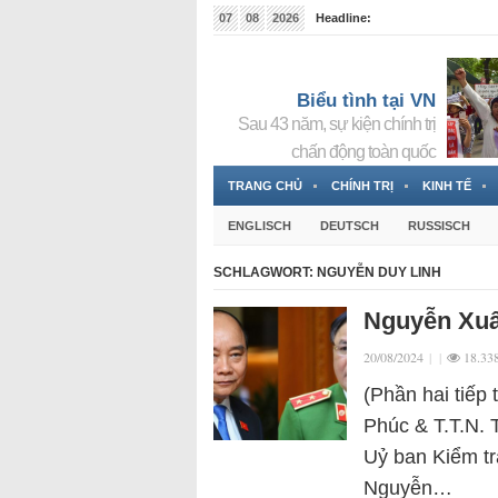
07
08
2026
Headline:
Tin bà Nguyễn Thị Thanh Nhàn đang ẩn náu tại Đức
Biểu tình tại VN
Sau 43 năm, sự kiện chính trị
chấn động toàn quốc
TRANG CHỦ
CHÍNH TRỊ
KINH TẾ
ENGLISCH
DEUTSCH
RUSSISCH
SCHLAGWORT:
NGUYỄN DUY LINH
Nguyễn Xuâ
20/08/2024
|
|
18.33
(Phần hai tiếp
Phúc & T.T.N. T
Uỷ ban Kiểm t
Nguyễn…