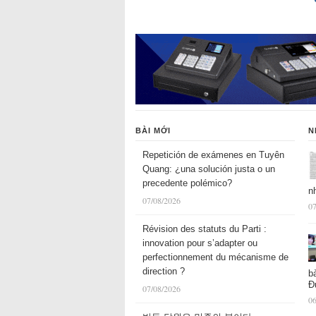
BÀI MỚI
N
Repetición de exámenes en Tuyên
Quang: ¿una solución justa o un
precedente polémico?
n
07/08/2026
07
Révision des statuts du Parti :
innovation pour s’adapter ou
perfectionnement du mécanisme de
direction ?
b
Đ
07/08/2026
06