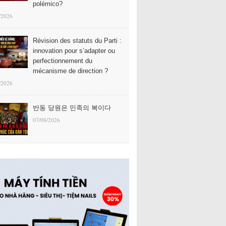
polémico?
/2026
Révision des statuts du Parti :
innovation pour s’adapter ou
perfectionnement du
mécanisme de direction ?
/2026
반동 당원은 민족의 복이다
07/08/2026