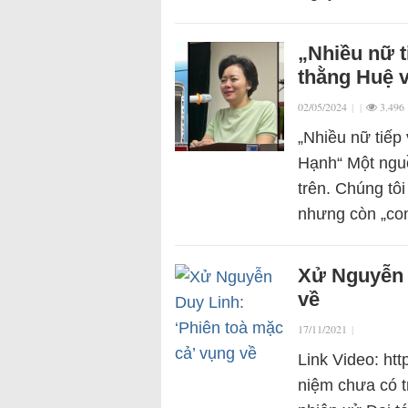
„Nhiều nữ t
thằng Huệ 
02/05/2024
|
|
3.496
„Nhiều nữ tiếp
Hạnh“ Một nguồ
trên. Chúng tô
nhưng còn „co
Xử Nguyễn D
về
17/11/2021
|
Link Video: htt
niệm chưa có tr