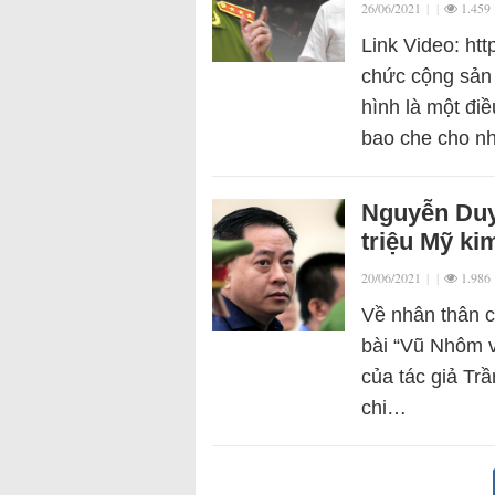
26/06/2021
|
|
1.459
Link Video: ht
chức cộng sản 
hình là một đi
bao che cho n
Nguyễn Duy 
triệu Mỹ ki
20/06/2021
|
|
1.986
Về nhân thân c
bài “Vũ Nhôm 
của tác giả Tr
chi…