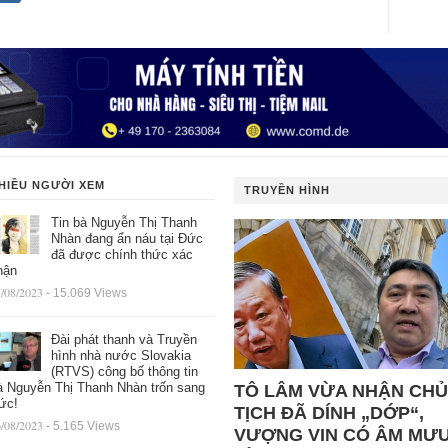
HIỀU NGƯỜI XEM
TRUYỀN HÌNH
Tin bà Nguyễn Thị Thanh
Nhàn đang ẩn náu tại Đức
đã được chính thức xác
hận
/08/2023
- 15.069 Views
Đài phát thanh và Truyền
hình nhà nước Slovakia
(RTVS) công bố thông tin
à Nguyễn Thị Thanh Nhàn trốn sang
TÔ LÂM VỪA NHẬN CHỦ
ức!
TỊCH ĐÃ DÍNH „DỚP“,
/08/2023
- 5.165 Views
VƯỢNG VIN CÓ ÂM MƯ