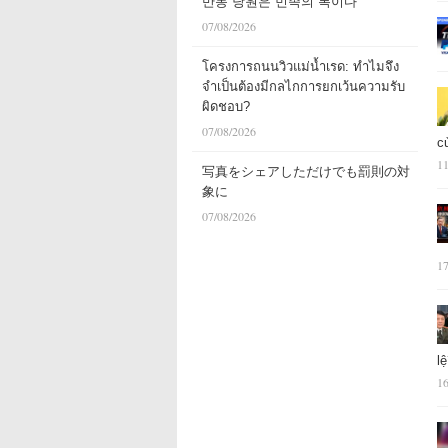
반동 당원은 민족의 복이다
07/08/2026
โครงการถนนวิวแม่น้ำเรด: ทำไมจึง
จำเป็นต้องมีกลไกการยกเว้นความรับ
ผิดชอบ?
07/08/2026
c
11
写真をシェアしただけでも罰則の対
象に
07/08/2026
17
l
16