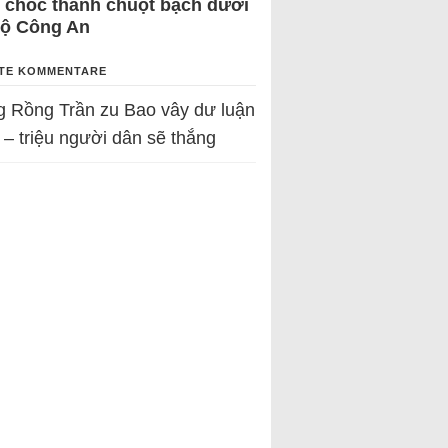
 chốc thành chuột bạch dưới
Bộ Công An
TE KOMMENTARE
g Rồng Trần
zu
Bao vây dư luận
 – triệu người dân sẽ thắng