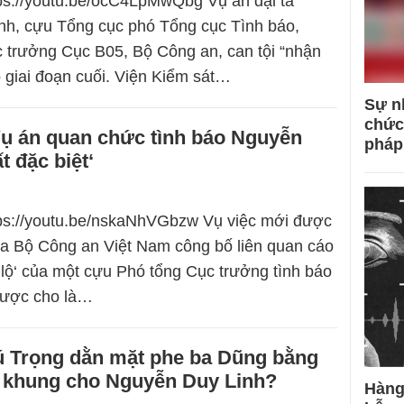
tps://youtu.be/ocC4LpMwQbg Vụ án đại tá
nh, cựu Tổng cục phó Tổng cục Tình báo,
 trưởng Cục B05, Bộ Công an, can tội “nhận
o giai đoạn cuối. Viện Kiểm sát…
Sự n
chức
Vụ án quan chức tình báo Nguyễn
pháp
t đặc biệt‘
tps://youtu.be/nskaNhVGbzw Vụ việc mới được
ra Bộ Công an Việt Nam công bố liên quan cáo
 lộ‘ của một cựu Phó tổng Cục trưởng tình báo
được cho là…
 Trọng dằn mặt phe ba Dũng bằng
h khung cho Nguyễn Duy Linh?
Hàng