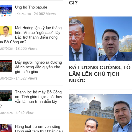
GÌ?
Ủng hộ Thoibao.de
15/02/2018
- 24.062 Views
Mai Hoàng lập kỷ lục thăng
tiến: Vì sao “ngôi sao” Tây
Bắc trở thành điểm nóng
ủa Bộ Công an?
/05/2026
- 18.505 Views
Đẩy người nghèo ra đường
ĐÁ LƯƠNG CƯỜNG, TÔ
để nhường đặc quyền cho
giới siêu giàu
LÂM LÊN CHỦ TỊCH
/06/2026
- 14.527 Views
NƯỚC
Thanh lọc bộ máy Bộ Công
an: Tinh giản thực chất hay
vẫn là màn trình diễn lấy
ệ?
/06/2026
- 4.942 Views
Hàng loạt trẻ em ven sông
Hồng viết tâm thư khẩn cầu