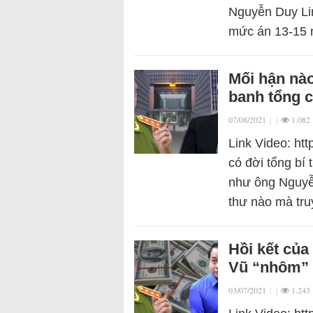
Nguyễn Duy Lin
mức án 13-15 n
Mối hận nà
banh tổng 
07/08/2021
|
|
1.082
Link Video: ht
có đời tổng bí
như ông Nguyễn
thư nào mà tru
Hồi kết của
Vũ “nhôm”
03/07/2021
|
|
1.243