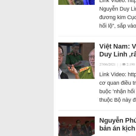
Link Video: ht
Nguyễn Duy Li
đương kim Cục
hối lộ”, sắp và
Việt Nam: 
Duy Linh ‚rấ
27/06/2021
|
|
2.190
Link Video: ht
cơ quan điều t
buộc ’nhận hối
thuộc Bộ này 
Nguyễn Phú
bản án kịc