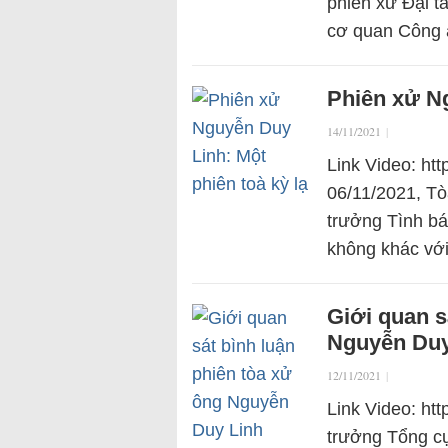
phiên xử Đại t
cơ quan Công 
Phiên xử Ng
14/11/2021
|
Link Video: h
06/11/2021, Tò
trưởng Tình b
không khác với
Giới quan s
Nguyễn Duy
12/11/2021
|
Link Video: ht
trưởng Tổng c