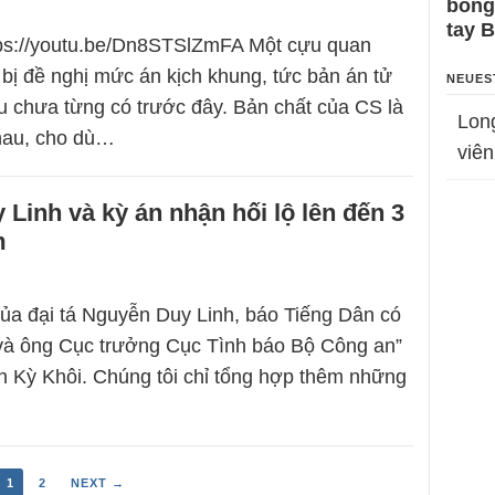
bỗng
tay 
tps://youtu.be/Dn8STSlZmFA Một cựu quan
bị đề nghị mức án kịch khung, tức bản án tử
NEUES
ều chưa từng có trước đây. Bản chất của CS là
Lon
hau, cho dù…
viên
Linh và kỳ án nhận hối lộ lên đến 3
m
ủa đại tá Nguyễn Duy Linh, báo Tiếng Dân có
và ông Cục trưởng Cục Tình báo Bộ Công an”
ần Kỳ Khôi. Chúng tôi chỉ tổng hợp thêm những
1
2
NEXT →