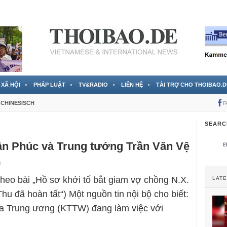
 đã được chính thức xác nhận
3 Jahren ago
XÃ HỘI
PHÁP LUẬT
TV&RADIO
LIÊN HỆ
TÀI TRỢ CHO THOIBAO.D
CHINESISCH
F
SEARC
n Phúc và Trung tướng Trần Văn Vệ
8
 theo bài „Hồ sơ khởi tố bắt giam vợ chồng N.X.
LAT
hu đã hoàn tất“) Một nguồn tin nội bộ cho biết:
ra Trung ương (KTTW) đang làm việc với