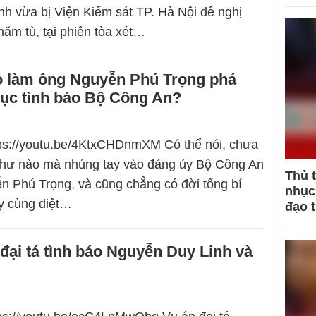
h vừa bị Viện Kiểm sát TP. Hà Nội đề nghị
ăm tù, tại phiên tòa xét…
o làm ông Nguyễn Phú Trọng phá
cục tình báo Bộ Công An?
tps://youtu.be/4KtxCHDnmXM Có thể nói, chưa
 thư nào mà nhúng tay vào đảng ủy Bộ Công An
Thủ 
 Phú Trọng, và cũng chẳng có đời tổng bí
nhục 
y cùng diệt…
đạo 
 đại tá tình báo Nguyễn Duy Linh và