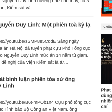
á Nguyễn Duy Linh dường như cho thấy, cả 3
an, Kiểm sát và…
uyễn Duy Linh: Một phiên toà kỳ lạ
CHÂM
ttps://youtu.be/sSMP8e5CddE Sáng ngày
a án Hà Nội đã tuyên phạt cựu Phó Tổng cục
áo Nguyễn Duy Linh mức án 14 năm tù giam,
 đề nghị của Viện Kiểm sát là từ…
át bình luận phiên tòa xử ông
 Linh
Phạt
dùng
nhiệ
tps://youtu.be/B6t-mPOb1n4 Cựu phó tổng cục
chí
ục Tình báo Bộ Công an Việt Nam, ông