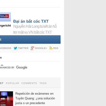
Đại án bắt cóc TXT
Nguyễn Hải Long bị kết án hỗ
trợ mật vụ VN bắt cóc TXT
E
ACEBOOK
TWITTER
GOOGLE+
RSS
H
EST
POPULAR
COMMENTS
TAGS
Repetición de exámenes en
Tuyên Quang: ¿una solución
justa o un precedente