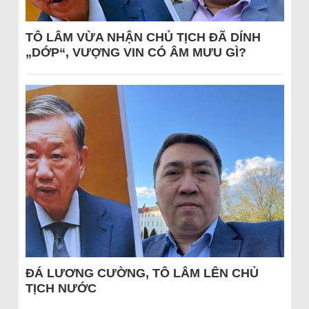
TÔ LÂM VỪA NHẬN CHỦ TỊCH ĐÃ DÍNH
„DỚP“, VƯỢNG VIN CÓ ÂM MƯU GÌ?
ĐÁ LƯƠNG CƯỜNG, TÔ LÂM LÊN CHỦ
TỊCH NƯỚC