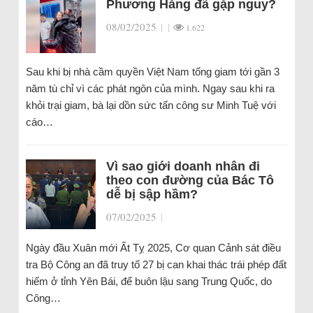
Phương Hằng đã gặp nguy?
08/02/2025
|
|
1.622
Sau khi bị nhà cầm quyền Việt Nam tống giam tới gần 3
năm tù chỉ vì các phát ngôn của mình. Ngay sau khi ra
khỏi trại giam, bà lại dồn sức tấn công sư Minh Tuệ với
cáo…
Vì sao giới doanh nhân đi
theo con đường của Bác Tô
dễ bị sập hầm?
07/02/2025
|
Ngày đầu Xuân mới Ất Tỵ 2025, Cơ quan Cảnh sát điều
tra Bộ Công an đã truy tố 27 bị can khai thác trái phép đất
hiếm ở tỉnh Yên Bái, để buôn lậu sang Trung Quốc, do
Công…