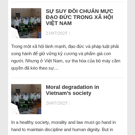
SỰ SUY ĐỒI CHUẨN MỰC
ĐẠO ĐỨC TRONG XÃ HỘI
VIỆT NAM
23/07/2025
|
Trong một xã hội lành mạnh, đạo đức và pháp luật phải
song hành để giữ vững kỷ cương và phẩm giá con
người. Nhưng ở Việt Nam, sự tha hóa của bộ máy cầm
quyền đã kéo theo sự…
Moral degradation in
Vietnam’s society
20/07/2025
|
In a healthy society, morality and law must go hand in
hand to maintain discipline and human dignity. But in