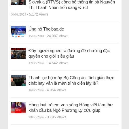
Slovakia (RTVS) công bố thông tin bà Nguyễn
Thị Thanh Nhàn trốn sang Đức!
06/08/2023
- 5.172 Views
Ủng hộ Thoibao.de
15/02/2018
- 24.087 Views
Đẩy người nghèo ra đường để nhường đặc
quyền cho giới siêu giàu
17/06/2026
- 14.542 Views
Thanh lọc bộ máy Bộ Công an: Tinh giản thực
chất hay vẫn là màn trình diễn lấy lệ?
16/06/2026
- 4.954 Views
Hàng loạt trẻ em ven sông Hồng viết tâm thư
khẩn cầu bà Ngô Phương Ly cứu giúp
28/05/2026
- 3.795 Views