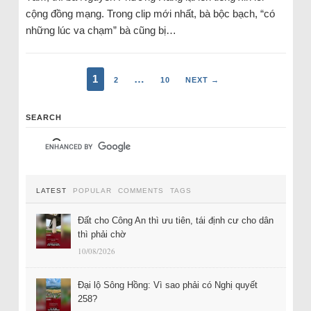
cộng đồng mạng. Trong clip mới nhất, bà bộc bạch, “có
những lúc va chạm” bà cũng bị…
1
…
2
10
NEXT →
SEARCH
LATEST
POPULAR
COMMENTS
TAGS
Đất cho Công An thì ưu tiên, tái định cư cho dân
thì phải chờ
10/08/2026
Đại lộ Sông Hồng: Vì sao phải có Nghị quyết
258?