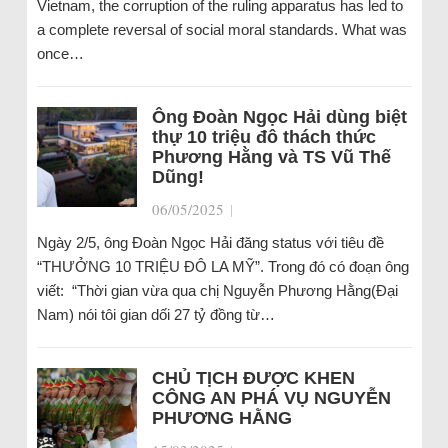
Vietnam, the corruption of the ruling apparatus has led to
a complete reversal of social moral standards. What was
once…
Ông Đoàn Ngọc Hải dùng biệt
thự 10 triệu đô thách thức
Phương Hằng và TS Vũ Thế
Dũng!
06/05/2025
|
Ngày 2/5, ông Đoàn Ngọc Hải đăng status với tiêu đề
“THƯỞNG 10 TRIỆU ĐÔ LA MỸ”. Trong đó có đoạn ông
viết: “Thời gian vừa qua chị Nguyễn Phương Hằng(Đại
Nam) nói tôi gian dối 27 tỷ đồng từ…
CHỦ TỊCH ĐƯỢC KHEN
CÔNG AN PHÁ VỤ NGUYỄN
PHƯƠNG HẰNG