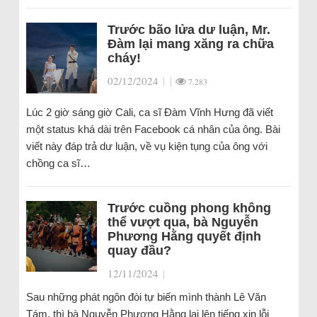
Trước bão lửa dư luận, Mr.
Đàm lại mang xăng ra chữa
cháy!
02/12/2024
|
|
7.283
Lúc 2 giờ sáng giờ Cali, ca sĩ Đàm Vĩnh Hưng đã viết
một status khá dài trên Facebook cá nhân của ông. Bài
viết này đáp trả dư luận, về vụ kiện tụng của ông với
chồng ca sĩ…
Trước cuồng phong không
thể vượt qua, bà Nguyễn
Phương Hằng quyết định
quay đầu?
12/11/2024
|
Sau những phát ngôn đòi tự biến mình thành Lê Văn
Tám, thì bà Nguyễn Phương Hằng lại lên tiếng xin lỗi