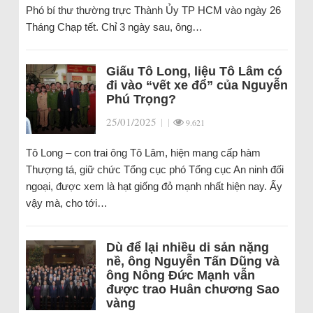
Phó bí thư thường trực Thành Ủy TP HCM vào ngày 26
Tháng Chạp tết. Chỉ 3 ngày sau, ông…
Giấu Tô Long, liệu Tô Lâm có
đi vào “vết xe đổ” của Nguyễn
Phú Trọng?
25/01/2025
|
|
9.621
Tô Long – con trai ông Tô Lâm, hiện mang cấp hàm
Thượng tá, giữ chức Tổng cục phó Tổng cục An ninh đối
ngoại, được xem là hạt giống đỏ mạnh nhất hiện nay. Ấy
vậy mà, cho tới…
Dù để lại nhiều di sản nặng
nề, ông Nguyễn Tấn Dũng và
ông Nông Đức Mạnh vẫn
được trao Huân chương Sao
vàng