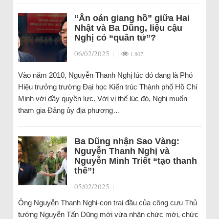
“Ân oán giang hồ” giữa Hai
Nhật và Ba Dũng, liệu cậu
Nghị có “quân tử”?
06/02/2025
|
|
1.807
Vào năm 2010, Nguyễn Thanh Nghị lúc đó đang là Phó
Hiệu trưởng trường Đại học Kiến trúc Thành phố Hồ Chí
Minh với đầy quyền lực. Với vị thế lúc đó, Nghị muốn
tham gia Đảng ủy địa phương…
Ba Dũng nhận Sao Vàng:
Nguyễn Thanh Nghị và
Nguyễn Minh Triết “tạo thanh
thế”!
05/02/2025
|
Ông Nguyễn Thanh Nghị-con trai đầu của công cựu Thủ
tướng Nguyễn Tấn Dũng mới vừa nhận chức mới, chức