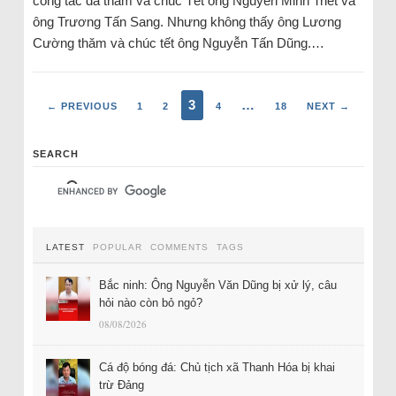
công tác đã thăm và chúc Tết ông Nguyễn Minh Triết và
ông Trương Tấn Sang. Nhưng không thấy ông Lương
Cường thăm và chúc tết ông Nguyễn Tấn Dũng.…
3
…
← PREVIOUS
1
2
4
18
NEXT →
SEARCH
LATEST
POPULAR
COMMENTS
TAGS
Bắc ninh: Ông Nguyễn Văn Dũng bị xử lý, câu
hỏi nào còn bỏ ngỏ?
08/08/2026
Cá độ bóng đá: Chủ tịch xã Thanh Hóa bị khai
trừ Đảng