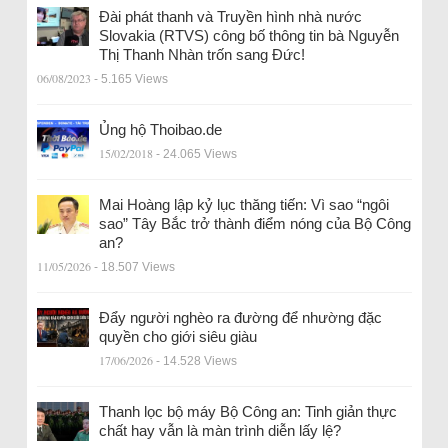
Đài phát thanh và Truyền hình nhà nước
Slovakia (RTVS) công bố thông tin bà Nguyễn
Thị Thanh Nhàn trốn sang Đức!
06/08/2023
- 5.165 Views
Ủng hộ Thoibao.de
15/02/2018
- 24.065 Views
Mai Hoàng lập kỷ lục thăng tiến: Vì sao “ngôi
sao” Tây Bắc trở thành điểm nóng của Bộ Công
an?
11/05/2026
- 18.507 Views
Đẩy người nghèo ra đường để nhường đặc
quyền cho giới siêu giàu
17/06/2026
- 14.528 Views
Thanh lọc bộ máy Bộ Công an: Tinh giản thực
chất hay vẫn là màn trình diễn lấy lệ?