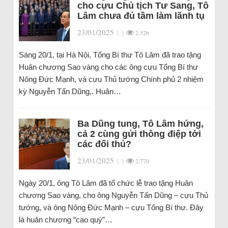
cho cựu Chủ tịch Tư Sang, Tô
Lâm chưa đủ tầm làm lãnh tụ
23/01/2025
|
|
2.526
Sáng 20/1, tại Hà Nội, Tổng Bí thư Tô Lâm đã trao tặng
Huân chương Sao vàng cho các ông cựu Tổng Bí thư
Nông Đức Mạnh, và cựu Thủ tướng Chính phủ 2 nhiệm
kỳ Nguyễn Tấn Dũng,. Huân…
Ba Dũng tung, Tô Lâm hứng,
cả 2 cùng gửi thông điệp tới
các đối thủ?
23/01/2025
|
|
2.770
Ngày 20/1, ông Tô Lâm đã tổ chức lễ trao tặng Huân
chương Sao vàng, cho ông Nguyễn Tấn Dũng – cựu Thủ
tướng, và ông Nông Đức Mạnh – cựu Tổng Bí thư. Đây
là huân chương “cao quý”…