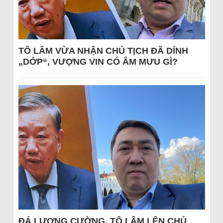
TÔ LÂM VỪA NHẬN CHỦ TỊCH ĐÃ DÍNH
„DỚP“, VƯỢNG VIN CÓ ÂM MƯU GÌ?
ĐÁ LƯƠNG CƯỜNG, TÔ LÂM LÊN CHỦ