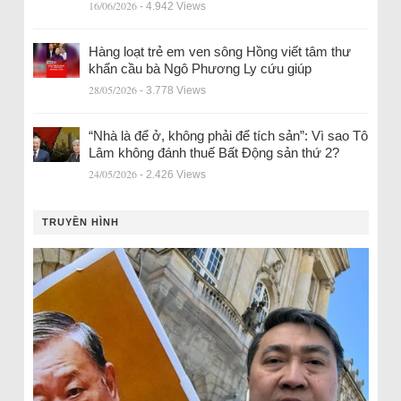
16/06/2026
- 4.942 Views
Hàng loạt trẻ em ven sông Hồng viết tâm thư
khẩn cầu bà Ngô Phương Ly cứu giúp
28/05/2026
- 3.778 Views
“Nhà là để ở, không phải để tích sản”: Vì sao Tô
Lâm không đánh thuế Bất Động sản thứ 2?
24/05/2026
- 2.426 Views
TRUYỀN HÌNH