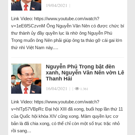
19/04/2021
|
Link Video: https://www.youtube.com/watch?
v=1eE6fSCzvnM Ông Nguyễn Văn Nên có được chức bí
thư thành ủy đầy quyền lục là nhờ ông Nguyễn Phú
Trọng muốn ông Nên phải giúp ông ta tháo gỡ cái gai lớn
thứ nhì Việt Nam này.…
Nguyễn Phú Trọng bật đèn
xanh, Nguyễn Văn Nên vờn Lê
Thanh Hải
16/04/2021
|
|
1.361
Link Video: https://www.youtube.com/watch?
v=hITp57VBpRc Đại hội XIII đã xong, buổi họp lần thứ 11
của Quốc hội khóa XIV cũng xong. Mâm quyền lực cơ
bản là đã chia xong, có thể chỉ còn một số trục trặc nhỏ
rồi sang…