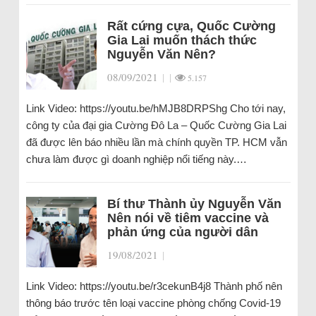
Rất cứng cựa, Quốc Cường
Gia Lai muốn thách thức
Nguyễn Văn Nên?
08/09/2021
|
|
5.157
Link Video: https://youtu.be/hMJB8DRPShg Cho tới nay,
công ty của đại gia Cường Đô La – Quốc Cường Gia Lai
đã được lên báo nhiều lần mà chính quyền TP. HCM vẫn
chưa làm được gì doanh nghiệp nổi tiếng này.…
Bí thư Thành ủy Nguyễn Văn
Nên nói về tiêm vaccine và
phản ứng của người dân
19/08/2021
|
Link Video: https://youtu.be/r3cekunB4j8 Thành phố nên
thông báo trước tên loại vaccine phòng chống Covid-19