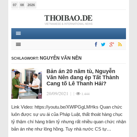
07
08
2026
NGUYỄN VĂN NÊN
SCHLAGWORT:
Bản án 20 năm tù, Nguyễn
Văn Nên đang ép Tất Thành
Cang tố Lê Thanh Hải?
20/09/2021
|
|
1.444
Link Video: https://youtu.be/XWlPGgLMHks Quan chức
luôn được sự ưu ái của Pháp Luật, thất thoát hàng chục
tỷ thậm chí hàng trăm tỷ nhưng rất nhiều quan chức nhận
bản án nhẹ như lông hồng. Tuy nhà nước CS tự…