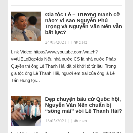
Gia tộc Lê – Trương mạnh cỡ
nào? Vì sao Nguyễn Phú
Trọng và Nguyễn Văn Nên vẫn
bất lực?
24/03/2021
|
|
2.142
Link Video: https://www.youtube.com/watch?
v=tUELqBqc4ds Nếu nhà nước CS là nhà nước Pháp
Quyền thì ông Lê Thanh Hải đã bị khởi tố từ lâu. Trong
gia tộc ông Lê Thanh Hải, người em trai của ông là Lê
Tấn Hùng tội…
Dẹp chuyện bầu cử Quốc hội,
Nguyễn Văn Nên chuẩn bị
“sống mái” với Lê Thanh Hải?
18/03/2021
|
|
2.269