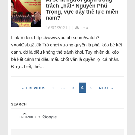
trách „hất“ Nguyễn Phú
Trọng, vực dậy thế lực miền
nam?
16/02/2021
|
|
1.904
Link Video: https://www.youtube.com/watch?
v=o4CsLqZtiJk Trò chơi vương quyền là phải kéo bè kết
cánh, đó là điều không thể tránh khỏi. Tuy nhiên dù kéo
bè kết cánh thì điều mấu chốt vẫn là quyền lợi cá nhân.
Được biết, thế…
…
4
← PREVIOUS
1
3
5
NEXT →
SEARCH