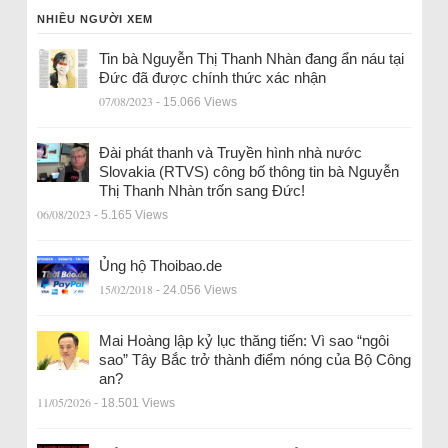
NHIỀU NGƯỜI XEM
Tin bà Nguyễn Thị Thanh Nhàn đang ẩn náu tại
Đức đã được chính thức xác nhận
07/08/2023
- 15.066 Views
Đài phát thanh và Truyền hình nhà nước
Slovakia (RTVS) công bố thông tin bà Nguyễn
Thị Thanh Nhàn trốn sang Đức!
06/08/2023
- 5.165 Views
Ủng hộ Thoibao.de
15/02/2018
- 24.056 Views
Mai Hoàng lập kỷ lục thăng tiến: Vì sao “ngôi
sao” Tây Bắc trở thành điểm nóng của Bộ Công
an?
11/05/2026
- 18.501 Views