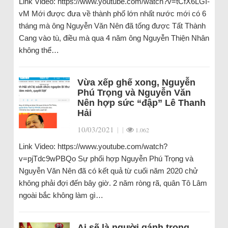
Link Video: https://www.youtube.com/watch?v=tCfX6LGI-
vM Mới được đưa về thành phố lớn nhất nước mới có 6
tháng mà ông Nguyễn Văn Nên đã tống được Tất Thành
Cang vào tù, điều mà qua 4 năm ông Nguyễn Thiện Nhân
không thể…
Vừa xếp ghế xong, Nguyễn
Phú Trọng và Nguyễn Văn
Nên hợp sức “đập” Lê Thanh
Hải
10/03/2021
|
|
1.062
Link Video: https://www.youtube.com/watch?
v=pjTdc9wPBQo Sự phối hợp Nguyễn Phú Trọng và
Nguyễn Văn Nên đã có kết quả từ cuối năm 2020 chử
không phải đợi đến bây giờ. 2 năm ròng rã, quân Tô Lâm
ngoài bắc không làm gì…
Ai sẽ là người gánh trọng