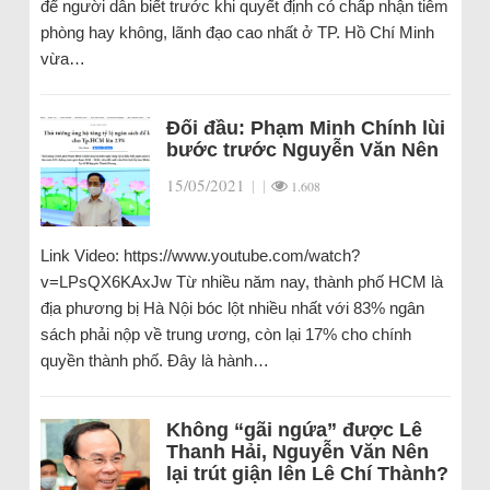
để người dân biết trước khi quyết định có chấp nhận tiêm
phòng hay không, lãnh đạo cao nhất ở TP. Hồ Chí Minh
vừa…
Đối đầu: Phạm Minh Chính lùi
bước trước Nguyễn Văn Nên
15/05/2021
|
|
1.608
Link Video: https://www.youtube.com/watch?
v=LPsQX6KAxJw Từ nhiều năm nay, thành phố HCM là
địa phương bị Hà Nội bóc lột nhiều nhất với 83% ngân
sách phải nộp về trung ương, còn lại 17% cho chính
quyền thành phố. Đây là hành…
Không “gãi ngứa” được Lê
Thanh Hải, Nguyễn Văn Nên
lại trút giận lên Lê Chí Thành?