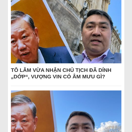
TÔ LÂM VỪA NHẬN CHỦ TỊCH ĐÃ DÍNH
„DỚP“, VƯỢNG VIN CÓ ÂM MƯU GÌ?