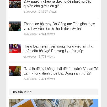
Đẩy người nghèo ra đường để nhường đặc
quyền cho giới siêu giàu
17/06/2026
- 14.527 Views
Thanh lọc bộ máy Bộ Công an: Tinh giản thực
chất hay vẫn là màn trình diễn lấy lệ?
16/06/2026
- 4.941 Views
Hàng loạt trẻ em ven sông Hồng viết tâm thư
khẩn cầu bà Ngô Phương Ly cứu giúp
28/05/2026
- 3.773 Views
“Nhà là để ở, không phải để tích sản”: Vì sao Tô
Lâm không đánh thuế Bất Động sản thứ 2?
24/05/2026
- 2.421 Views
TRUYỀN HÌNH