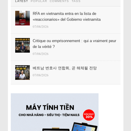
LATEST
POPULAR
COMMENTS
TAGS
RFA en vietnamita entra en la lista de
«reaccionarios» del Gobierno vietnamita
07/08/2026
Critique ou emprisonnement : qui a vraiment peur
de la vérité ?
07/08/2026
베트남 변호사 연합회, 곧 해체될 전망
07/08/2026