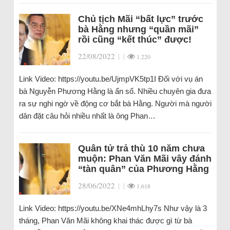
Chủ tịch Mãi “bất lực” trước
bà Hằng nhưng “quần mãi”
rồi cũng “kết thúc” được!
22/08/2022
|
|
1.220
Link Video: https://youtu.be/UjmpVK5tp1I Đối với vụ án
bà Nguyễn Phương Hằng là ẩn số. Nhiều chuyên gia đưa
ra sự nghi ngờ về động cơ bắt bà Hằng. Người mà người
dân đặt câu hỏi nhiều nhất là ông Phan…
Quân tử trả thù 10 năm chưa
muộn: Phan Văn Mãi vây đánh
“tàn quân” của Phương Hằng
28/06/2022
|
|
1.618
Link Video: https://youtu.be/XNe4mhLhy7s Như vậy là 3
tháng, Phan Văn Mãi không khai thác được gì từ bà