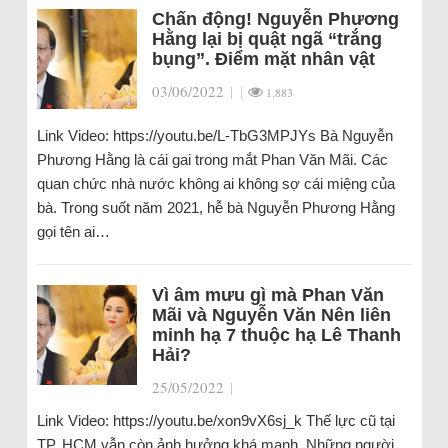
Chấn động! Nguyễn Phương
Hằng lại bị quật ngã “trắng
bụng”. Điểm mặt nhân vật
03/06/2022
|
|
1.883
Link Video: https://youtu.be/L-TbG3MPJYs Bà Nguyễn
Phương Hằng là cái gai trong mắt Phan Văn Mãi. Các
quan chức nhà nước không ai không sợ cái miệng của
bà. Trong suốt năm 2021, hễ bà Nguyễn Phương Hằng
gọi tên ai…
Vì âm mưu gì mà Phan Văn
Mãi và Nguyễn Văn Nên liên
minh hạ 7 thuộc hạ Lê Thanh
Hải?
25/05/2022
|
Link Video: https://youtu.be/xon9vX6sj_k Thế lực cũ tại
TP. HCM vẫn còn ảnh hưởng khá mạnh. Những người