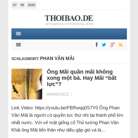
07
08
2026
PHAN VĂN MÃI
SCHLAGWORT:
Ông Mãi quần mãi không
xong một bà. Hay Mãi “bất
lực”?
09/09/2022
|
Link Video: https://youtu.be/FBRwqq0S7Y0 Ông Phan
Văn Mãi là người có quyền lực thứ nhì tại thành phố lớn
nhất nước. Với vẻ mặt giống cố Thủ tướng Phan Văn
Khải ông Mãi tiến thân như diều gặp gió và là…