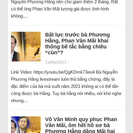
Nguyễn Phương Hằng nên cho giam thêm 2 tháng. Rất
có thể ông Phan Văn Mãi lượng giá được tình hình
không…
Bất lực trước bà Phương
Hằng, Phan Văn Mãi khai
thông bế tắc bằng chiêu
“cùn”?
24/06/2022
|
Link Video: https://youtu.be/QgKDmk73eo4 Bà Nguyễn
Phương Hằng livestream luôn thủ bằng chứng, đấy là
đặc điểm của bà mà suốt năm 2021 không ai có thể tấn
công được bà Hằng. Tuy bà hằng nói nhiều, nói khó nghe
nhưng…
Võ Văn Minh quy phục Phan
Văn Mãi, ôm hết hồ sơ bà
Phương Hằng dâng Mãi hai