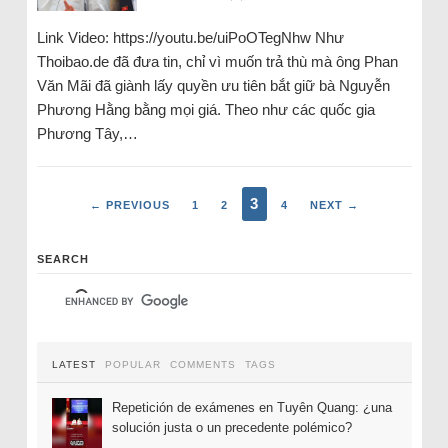
Link Video: https://youtu.be/uiPoOTegNhw Như
Thoibao.de đã đưa tin, chỉ vì muốn trả thù mà ông Phan
Văn Mãi đã giành lấy quyền ưu tiên bắt giữ bà Nguyễn
Phương Hằng bằng mọi giá. Theo như các quốc gia
Phương Tây,…
3
← PREVIOUS
1
2
4
NEXT →
SEARCH
LATEST
POPULAR
COMMENTS
TAGS
Repetición de exámenes en Tuyên Quang: ¿una
solución justa o un precedente polémico?