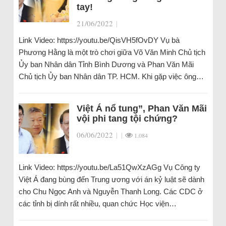
tay!
21/06/2022
|
Link Video: https://youtu.be/QisVH5fOvDY Vụ bà
Phương Hằng là một trò chơi giữa Võ Văn Minh Chủ tịch
Ủy ban Nhân dân Tỉnh Bình Dương và Phan Văn Mãi
Chủ tịch Ủy ban Nhân dân TP. HCM. Khi gặp việc ông…
Việt Á nổ tung”, Phan Văn Mãi
vội phi tang tội chứng?
06/06/2022
|
|
1.084
Link Video: https://youtu.be/La51QwXzAGg Vụ Công ty
Việt Á đang bùng đến Trung ương với án kỷ luật sẽ dành
cho Chu Ngọc Anh và Nguyễn Thanh Long. Các CDC ở
các tỉnh bị dính rất nhiều, quan chức Học viện…