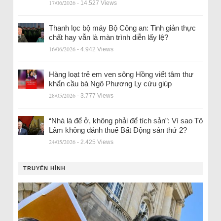
17/06/2026
- 14.527 Views
Thanh lọc bộ máy Bộ Công an: Tinh giản thực
chất hay vẫn là màn trình diễn lấy lệ?
16/06/2026
- 4.942 Views
Hàng loạt trẻ em ven sông Hồng viết tâm thư
khẩn cầu bà Ngô Phương Ly cứu giúp
28/05/2026
- 3.777 Views
“Nhà là để ở, không phải để tích sản”: Vì sao Tô
Lâm không đánh thuế Bất Động sản thứ 2?
24/05/2026
- 2.425 Views
TRUYỀN HÌNH