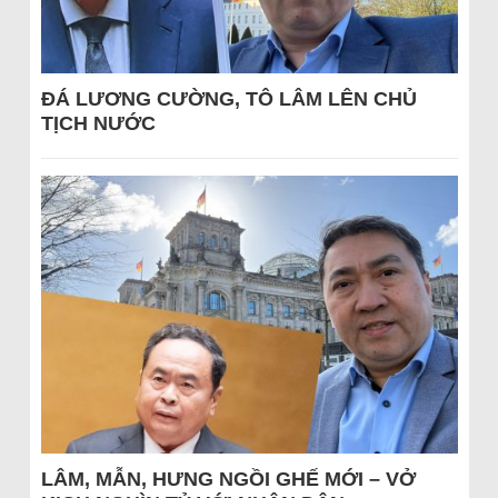
ĐÁ LƯƠNG CƯỜNG, TÔ LÂM LÊN CHỦ
TỊCH NƯỚC
LÂM, MẪN, HƯNG NGỒI GHẾ MỚI – VỞ