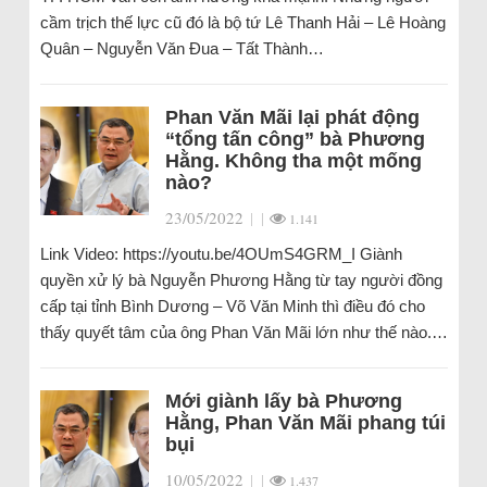
cầm trịch thế lực cũ đó là bộ tứ Lê Thanh Hải – Lê Hoàng
Quân – Nguyễn Văn Đua – Tất Thành…
Phan Văn Mãi lại phát động
“tổng tấn công” bà Phương
Hằng. Không tha một mống
nào?
23/05/2022
|
|
1.141
Link Video: https://youtu.be/4OUmS4GRM_I Giành
quyền xử lý bà Nguyễn Phương Hằng từ tay người đồng
cấp tại tỉnh Bình Dương – Võ Văn Minh thì điều đó cho
thấy quyết tâm của ông Phan Văn Mãi lớn như thế nào.…
Mới giành lấy bà Phương
Hằng, Phan Văn Mãi phang túi
bụi
10/05/2022
|
|
1.437