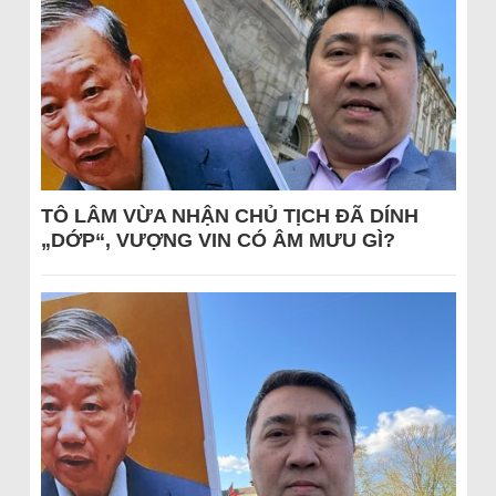
TÔ LÂM VỪA NHẬN CHỦ TỊCH ĐÃ DÍNH
„DỚP“, VƯỢNG VIN CÓ ÂM MƯU GÌ?