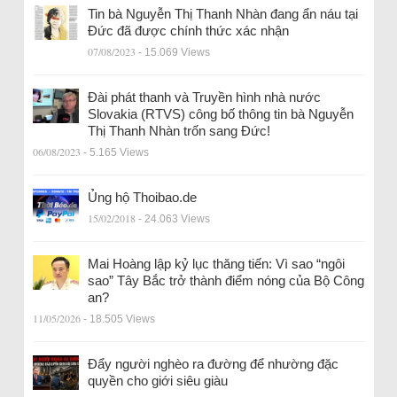
Tin bà Nguyễn Thị Thanh Nhàn đang ẩn náu tại
Đức đã được chính thức xác nhận
07/08/2023
- 15.069 Views
Đài phát thanh và Truyền hình nhà nước
Slovakia (RTVS) công bố thông tin bà Nguyễn
Thị Thanh Nhàn trốn sang Đức!
06/08/2023
- 5.165 Views
Ủng hộ Thoibao.de
15/02/2018
- 24.063 Views
Mai Hoàng lập kỷ lục thăng tiến: Vì sao “ngôi
sao” Tây Bắc trở thành điểm nóng của Bộ Công
an?
11/05/2026
- 18.505 Views
Đẩy người nghèo ra đường để nhường đặc
quyền cho giới siêu giàu