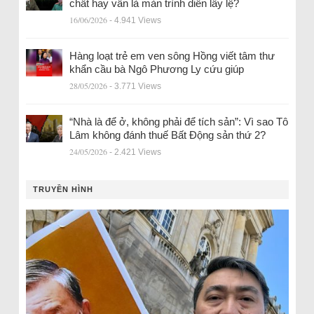
chất hay vẫn là màn trình diễn lấy lệ?
16/06/2026
- 4.941 Views
Hàng loạt trẻ em ven sông Hồng viết tâm thư
khẩn cầu bà Ngô Phương Ly cứu giúp
28/05/2026
- 3.771 Views
“Nhà là để ở, không phải để tích sản”: Vì sao Tô
Lâm không đánh thuế Bất Động sản thứ 2?
24/05/2026
- 2.421 Views
TRUYỀN HÌNH