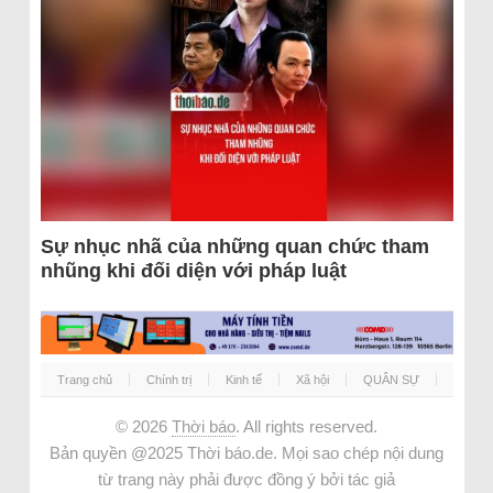
Sự nhục nhã của những quan chức tham
nhũng khi đối diện với pháp luật
Trang chủ
Chính trị
Kinh tế
Xã hội
QUÂN SỰ
© 2026
Thời báo
. All rights reserved.
Bản quyền @2025 Thời báo.de. Mọi sao chép nội dung
từ trang này phải được đồng ý bởi tác giả