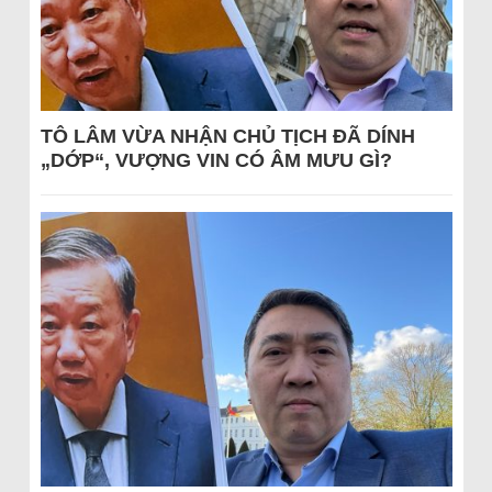
TÔ LÂM VỪA NHẬN CHỦ TỊCH ĐÃ DÍNH
„DỚP“, VƯỢNG VIN CÓ ÂM MƯU GÌ?