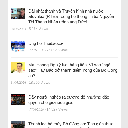
Đài phát thanh và Truyền hình nhà nước
Slovakia (RTVS) công bố thông tin bà Nguyễn
Thị Thanh Nhàn trốn sang Đức!
06/08/2023
- 5.164 Views
Ủng hộ Thoibao.de
15/02/2018
- 24.054 Views
Mai Hoàng lập kỷ lục thăng tiến: Vì sao “ngôi
sao” Tây Bắc trở thành điểm nóng của Bộ Công
an?
11/05/2026
- 18.500 Views
Đẩy người nghèo ra đường để nhường đặc
quyền cho giới siêu giàu
17/06/2026
- 14.527 Views
Thanh lọc bộ máy Bộ Công an: Tinh giản thực