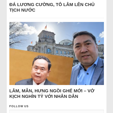
ĐÁ LƯƠNG CƯỜNG, TÔ LÂM LÊN CHỦ
TỊCH NƯỚC
LÂM, MẪN, HƯNG NGỒI GHẾ MỚI – VỞ
KỊCH NGHÌN TỶ VỚI NHÂN DÂN
FOLLOW US