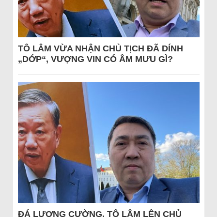
TÔ LÂM VỪA NHẬN CHỦ TỊCH ĐÃ DÍNH
„DỚP“, VƯỢNG VIN CÓ ÂM MƯU GÌ?
ĐÁ LƯƠNG CƯỜNG, TÔ LÂM LÊN CHỦ