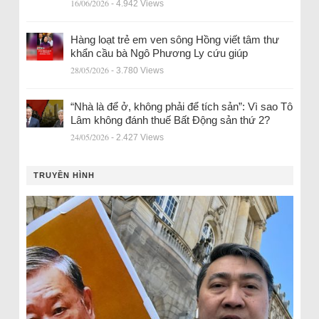
16/06/2026
- 4.942 Views
Hàng loạt trẻ em ven sông Hồng viết tâm thư
khẩn cầu bà Ngô Phương Ly cứu giúp
28/05/2026
- 3.780 Views
“Nhà là để ở, không phải để tích sản”: Vì sao Tô
Lâm không đánh thuế Bất Động sản thứ 2?
24/05/2026
- 2.427 Views
TRUYỀN HÌNH