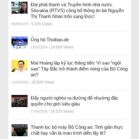
Đài phát thanh và Truyền hình nhà nước
Slovakia (RTVS) công bố thông tin bà Nguyễn
Thị Thanh Nhàn trốn sang Đức!
06/08/2023
- 5.165 Views
Ủng hộ Thoibao.de
15/02/2018
- 24.068 Views
Mai Hoàng lập kỷ lục thăng tiến: Vì sao “ngôi
sao” Tây Bắc trở thành điểm nóng của Bộ Công
an?
11/05/2026
- 18.509 Views
Đẩy người nghèo ra đường để nhường đặc
quyền cho giới siêu giàu
17/06/2026
- 14.528 Views
Thanh lọc bộ máy Bộ Công an: Tinh giản thực
chất hay vẫn là màn trình diễn lấy lệ?