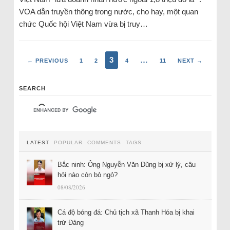
VOA dẫn truyền thông trong nước, cho hay, một quan
chức Quốc hội Việt Nam vừa bị truy…
3
…
← PREVIOUS
1
2
4
11
NEXT →
SEARCH
LATEST
POPULAR
COMMENTS
TAGS
Bắc ninh: Ông Nguyễn Văn Dũng bị xử lý, câu
hỏi nào còn bỏ ngỏ?
08/08/2026
Cá độ bóng đá: Chủ tịch xã Thanh Hóa bị khai
trừ Đảng