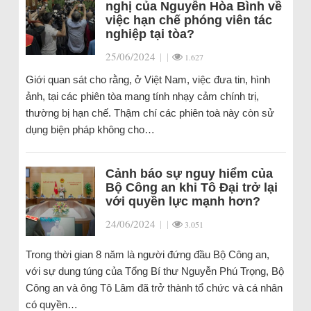
nghị của Nguyễn Hòa Bình về
việc hạn chế phóng viên tác
nghiệp tại tòa?
25/06/2024
|
|
1.627
Giới quan sát cho rằng, ở Việt Nam, việc đưa tin, hình
ảnh, tại các phiên tòa mang tính nhạy cảm chính trị,
thường bị hạn chế. Thậm chí các phiên toà này còn sử
dụng biện pháp không cho…
Cảnh báo sự nguy hiểm của
Bộ Công an khi Tô Đại trở lại
với quyền lực mạnh hơn?
24/06/2024
|
|
3.051
Trong thời gian 8 năm là người đứng đầu Bộ Công an,
với sự dung túng của Tổng Bí thư Nguyễn Phú Trọng, Bộ
Công an và ông Tô Lâm đã trở thành tổ chức và cá nhân
có quyền…