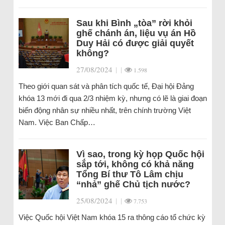
Sau khi Bình „tòa” rời khỏi
ghế chánh án, liệu vụ án Hồ
Duy Hải có được giải quyết
không?
27/08/2024
|
|
1.598
Theo giới quan sát và phân tích quốc tế, Đại hội Đảng
khóa 13 mới đi qua 2/3 nhiệm kỳ, nhưng có lẽ là giai đoạn
biến động nhân sự nhiều nhất, trên chính trường Việt
Nam. Việc Ban Chấp…
Vì sao, trong kỳ họp Quốc hội
sắp tới, không có khả năng
Tổng Bí thư Tô Lâm chịu
“nhả” ghế Chủ tịch nước?
25/08/2024
|
|
7.753
Việc Quốc hội Việt Nam khóa 15 ra thông cáo tổ chức kỳ