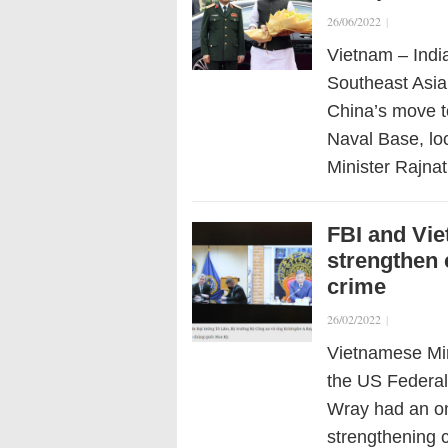
26/06/2022
|
Vietnam – India
Southeast Asia 
China’s move 
Naval Base, loc
Minister Rajn
FBI and Vie
strengthen 
crime
26/02/2022
|
Vietnamese Min
the US Federal
Wray had an on
strengthening c