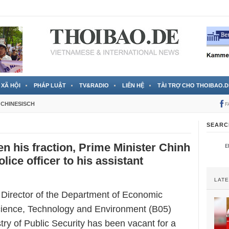
 đã được chính thức xác nhận
3 Jahren ago
XÃ HỘI
PHÁP LUẬT
TV&RADIO
LIÊN HỆ
TÀI TRỢ CHO THOIBAO.D
CHINESISCH
F
SEARC
en his fraction, Prime Minister Chinh
ice officer to his assistant
LAT
f Director of the Department of Economic
Science, Technology and Environment (B05)
try of Public Security has been vacant for a