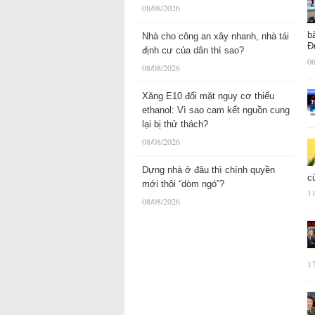
08/08/2026
b
Nhà cho công an xây nhanh, nhà tái
Đ
định cư của dân thì sao?
06
08/08/2026
Xăng E10 đối mặt nguy cơ thiếu
ethanol: Vì sao cam kết nguồn cung
lại bị thử thách?
08/08/2026
Dựng nhà ở đâu thì chính quyền
c
mới thôi “dòm ngó”?
11
08/08/2026
17