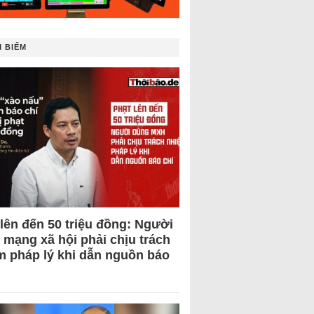
 BIẾM
 lên đến 50 triệu đồng: Người
 mạng xã hội phải chịu trách
m pháp lý khi dẫn nguồn báo