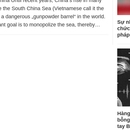
ina Until recent years, China’s rise in many
e the South China Sea (Vietnamese call it the
 a dangerous „gunpowder barrel“ in the world.
Sự n
ant goal is to monopolize the sea, thereby…
chức
pháp
Hàng
bỗng
tay 