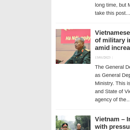
long time, but
take this post.
Vietnamese 
of military 
amid increas
13/01/2023
|
The General De
as General Dep
Ministry. This i
and State of Vi
agency of the
Vietnam – I
with pressu