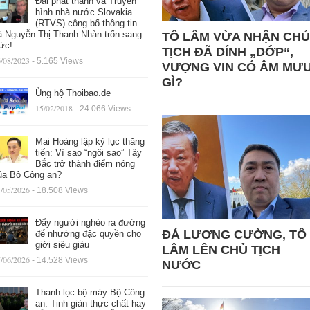
Đài phát thanh và Truyền
hình nhà nước Slovakia
(RTVS) công bố thông tin
à Nguyễn Thị Thanh Nhàn trốn sang
TÔ LÂM VỪA NHẬN CHỦ
ức!
TỊCH ĐÃ DÍNH „DỚP“,
/08/2023
- 5.165 Views
VƯỢNG VIN CÓ ÂM MƯ
GÌ?
Ủng hộ Thoibao.de
15/02/2018
- 24.066 Views
Mai Hoàng lập kỷ lục thăng
tiến: Vì sao “ngôi sao” Tây
Bắc trở thành điểm nóng
ủa Bộ Công an?
/05/2026
- 18.508 Views
Đẩy người nghèo ra đường
ĐÁ LƯƠNG CƯỜNG, TÔ
để nhường đặc quyền cho
giới siêu giàu
LÂM LÊN CHỦ TỊCH
/06/2026
- 14.528 Views
NƯỚC
Thanh lọc bộ máy Bộ Công
an: Tinh giản thực chất hay