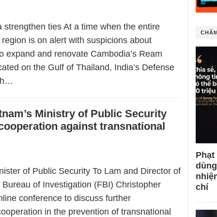
 strengthen ties At a time when the entire
CHÂM
region is on alert with suspicions about
to expand and renovate Cambodia’s Ream
ated on the Gulf of Thailand, India’s Defense
ath…
tnam’s Ministry of Public Security
cooperation against transnational
Phạt
dùng
ister of Public Security To Lam and Director of
nhiệ
 Bureau of Investigation (FBI) Christopher
chí
line conference to discuss further
ooperation in the prevention of transnational