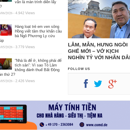
vẫn là màn trình diễn lấy
ệ?
/06/2026
- 4.942 Views
Hàng loạt trẻ em ven sông
Hồng viết tâm thư khẩn cầu
bà Ngô Phương Ly cứu
iúp
LÂM, MẪN, HƯNG NGỒI
/05/2026
- 3.779 Views
GHẾ MỚI – VỞ KỊCH
NGHÌN TỶ VỚI NHÂN DÂ
“Nhà là để ở, không phải để
tích sản”: Vì sao Tô Lâm
FOLLOW US
không đánh thuế Bất Động
ản thứ 2?
/05/2026
- 2.426 Views