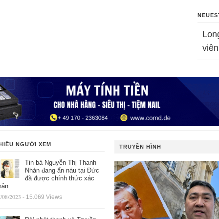
NEUES
Lon
viên
HIỀU NGƯỜI XEM
TRUYỀN HÌNH
Tin bà Nguyễn Thị Thanh
Nhàn đang ẩn náu tại Đức
đã được chính thức xác
hận
/08/2023
- 15.069 Views