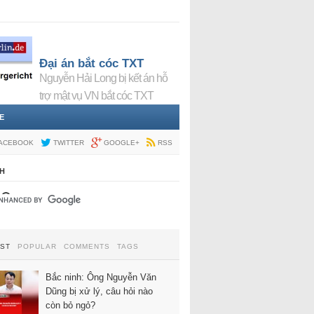
Đại án bắt cóc TXT
Nguyễn Hải Long bị kết án hỗ
trợ mật vụ VN bắt cóc TXT
E
ACEBOOK
TWITTER
GOOGLE+
RSS
H
EST
POPULAR
COMMENTS
TAGS
Bắc ninh: Ông Nguyễn Văn
Dũng bị xử lý, câu hỏi nào
còn bỏ ngỏ?