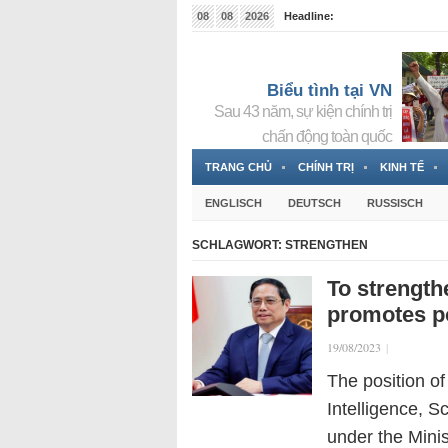
08
08
2026
Headline:
Tin bà Nguyễn Thị Thanh Nhàn đang ẩn náu tại Đức
Biểu tình tại VN
Sau 43 năm, sự kiện chính trị
chấn động toàn quốc
TRANG CHỦ
CHÍNH TRỊ
KINH TẾ
ENGLISCH
DEUTSCH
RUSSISCH
SCHLAGWORT:
STRENGTHEN
To strength
promotes pol
19/08/2023
|
The position o
Intelligence, 
under the Minis