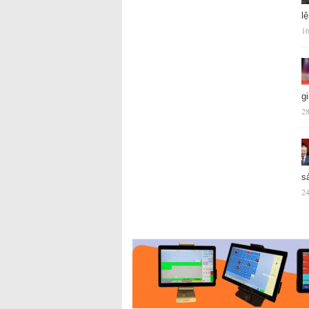
l
16
g
28
s
24