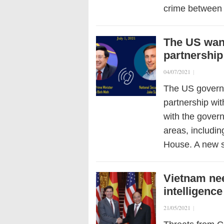
crime between 
The US want
partnership
04/07/2021
|
The US govern
partnership wi
with the gover
areas, includin
House. A new 
Vietnam nee
intelligenc
21/05/2021
|