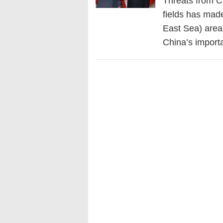
Threats from Ch
fields has mad
East Sea) area
China’s import