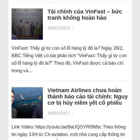
Tài chính của VinFast – bức
tranh không hoàn hảo
28/02/2024
|
VinFast: Thấy gì từ con số lỗ hàng tỷ đô la? Ngày 26/2,
BBC Tiếng Việt có bài phân tích “VinFast: Thấy gì từ con
số lỗ hàng tỷ đô la?” Theo đó, VinFast được cả báo chí
trong và…
Vietnam Airlines chưa hoàn
thành báo cáo tài chính: Nguy
cơ bị hủy niêm yết cổ phiếu
20/04/2023
|
Link Video: https://youtu.be/8aUQSYR0Wbc Theo thông
tin ngày 13/4 từ Ch-aviation, một nhà cung cấp thông tin