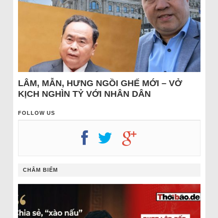
LÂM, MẪN, HƯNG NGỒI GHẾ MỚI – VỞ
KỊCH NGHÌN TỶ VỚI NHÂN DÂN
FOLLOW US
CHÂM BIẾM