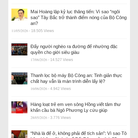
Mai Hoàng lập kỷ lục thăng tiến: Vì sao “ngôi
sao” Tây Bắc trở thành điểm nóng của Bộ Công
an?
11/05/2026
- 18.505 Views
Đẩy người nghèo ra đường để nhường đặc
quyền cho giới siêu giàu
17/06/2026
- 14.527 Views
Thanh lọc bộ máy Bộ Công an: Tinh giản thực
chất hay vẫn là màn trình diễn lấy lệ?
16/06/2026
- 4.942 Views
Hàng loạt trẻ em ven sông Hồng viết tâm thư
khẩn cầu bà Ngô Phương Ly cứu giúp
28/05/2026
- 3.776 Views
“Nhà là để ở, không phải để tích sản”: Vì sao Tô