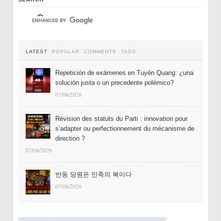
LATEST
POPULAR
COMMENTS
TAGS
Repetición de exámenes en Tuyên Quang: ¿una
solución justa o un precedente polémico?
07/08/2026
Révision des statuts du Parti : innovation pour
s’adapter ou perfectionnement du mécanisme de
direction ?
07/08/2026
반동 당원은 민족의 복이다
07/08/2026