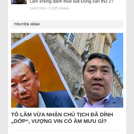
Lâm không đánh thuế Bất Động sản thứ 2?
24/05/2026
- 2.425 Views
TRUYỀN HÌNH
TÔ LÂM VỪA NHẬN CHỦ TỊCH ĐÃ DÍNH
„DỚP“, VƯỢNG VIN CÓ ÂM MƯU GÌ?