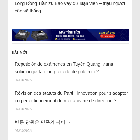
Long Rồng Trần
zu
Bao vây dư luận viên – triệu người
dân sẽ thắng
BÀI MỚI
Repetición de exámenes en Tuyên Quang: ¿una
solución justa o un precedente polémico?
07/08/2026
Révision des statuts du Parti : innovation pour s’adapter
ou perfectionnement du mécanisme de direction ?
07/08/2026
반동 당원은 민족의 복이다
07/08/2026