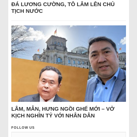
ĐÁ LƯƠNG CƯỜNG, TÔ LÂM LÊN CHỦ
TỊCH NƯỚC
LÂM, MẪN, HƯNG NGỒI GHẾ MỚI – VỞ
KỊCH NGHÌN TỶ VỚI NHÂN DÂN
FOLLOW US