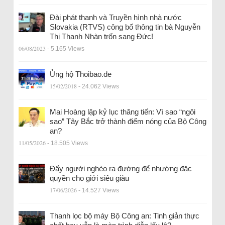
Đài phát thanh và Truyền hình nhà nước
Slovakia (RTVS) công bố thông tin bà Nguyễn
Thị Thanh Nhàn trốn sang Đức!
06/08/2023
- 5.165 Views
Ủng hộ Thoibao.de
15/02/2018
- 24.062 Views
Mai Hoàng lập kỷ lục thăng tiến: Vì sao “ngôi
sao” Tây Bắc trở thành điểm nóng của Bộ Công
an?
11/05/2026
- 18.505 Views
Đẩy người nghèo ra đường để nhường đặc
quyền cho giới siêu giàu
17/06/2026
- 14.527 Views
Thanh lọc bộ máy Bộ Công an: Tinh giản thực