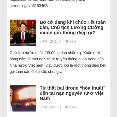
screening/!vn6153462/
Bỏ cờ đảng khi chúc Tết toàn
dân, Chủ tịch Lương Cường
muốn gửi thông điệp gì?
30/01/2025
|
|
3.208
Chủ tịch nước chúc Tết đồng bào nhân dịp Xuân mới
hàng năm là một nghi thức truyền thống quan trọng của
Nhà nước Việt nam. Đây được coi là một thông điệp kêu
gọi toàn dân đoàn kết, chung…
Từ thất bại drone “hỏa thuật”
đến tai nạn nguyên tử ở Việt
Nam
28/01/2025
|
|
2.169