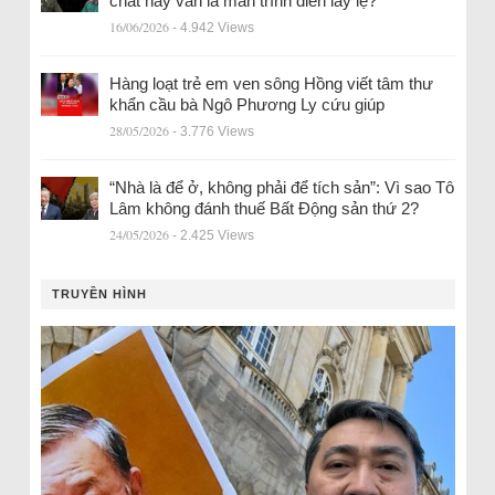
chất hay vẫn là màn trình diễn lấy lệ?
16/06/2026
- 4.942 Views
Hàng loạt trẻ em ven sông Hồng viết tâm thư
khẩn cầu bà Ngô Phương Ly cứu giúp
28/05/2026
- 3.776 Views
“Nhà là để ở, không phải để tích sản”: Vì sao Tô
Lâm không đánh thuế Bất Động sản thứ 2?
24/05/2026
- 2.425 Views
TRUYỀN HÌNH