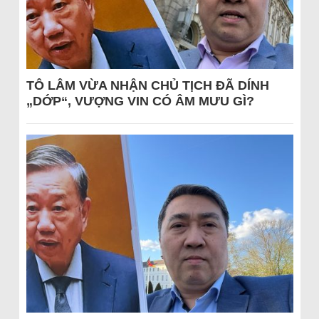
TÔ LÂM VỪA NHẬN CHỦ TỊCH ĐÃ DÍNH
„DỚP“, VƯỢNG VIN CÓ ÂM MƯU GÌ?