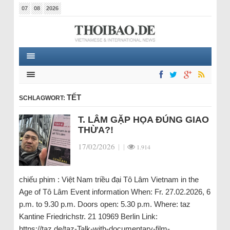
07
08
2026
TẾT
SCHLAGWORT:
T. LÂM GẶP HỌA ĐÚNG GIAO
THỪA?!
17/02/2026
|
|
1.914
chiếu phim : Việt Nam triều đại Tô Lâm Vietnam in the
Age of Tô Lâm Event information When: Fr. 27.02.2026, 6
p.m. to 9.30 p.m. Doors open: 5.30 p.m. Where: taz
Kantine Friedrichstr. 21 10969 Berlin Link:
https://taz.de/taz-Talk-with-documentary-film-