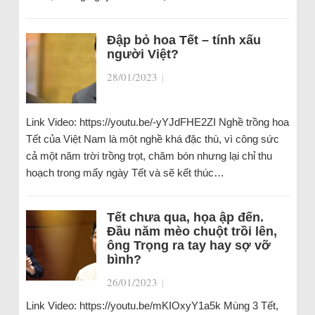
Đập bỏ hoa Tết – tính xấu
người Việt?
28/01/2023
|
Link Video: https://youtu.be/-yYJdFHE2ZI Nghề trồng hoa
Tết của Việt Nam là một nghề khá đặc thù, vì công sức
cả một năm trời trồng trọt, chăm bón nhưng lại chỉ thu
hoạch trong mấy ngày Tết và sẽ kết thúc…
Tết chưa qua, họa ập đến.
Đầu năm mèo chuột trồi lên,
ông Trọng ra tay hay sợ vỡ
bình?
26/01/2023
|
Link Video: https://youtu.be/mKIOxyY1a5k Mùng 3 Tết,