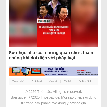
Sự nhục nhã của những quan chức tham
nhũng khi đối diện với pháp luật
Trang chủ
Chính trị
Kinh tế
Xã hội
QUÂN SỰ
© 2026
Thời báo
. All rights reserved.
Bản quyền @2025 Thời báo.de. Mọi sao chép nội dung
từ trang này phải được đồng ý bởi tác giả