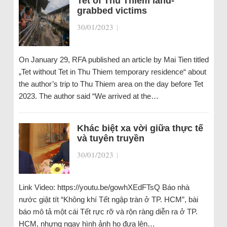
Tet of Thu Thiem land-
grabbed victims
30/01/2023
|
On January 29, RFA published an article by Mai Tien titled
„Tet without Tet in Thu Thiem temporary residence“ about
the author’s trip to Thu Thiem area on the day before Tet
2023. The author said “We arrived at the…
Khác biệt xa vời giữa thực tế
và tuyên truyền
30/01/2023
|
Link Video: https://youtu.be/gowhXEdFTsQ Báo nhà
nước giật tít “Không khí Tết ngập tràn ở TP. HCM”, bài
báo mô tả một cái Tết rực rỡ và rộn ràng diễn ra ở TP.
HCM, nhưng ngay hình ảnh họ đưa lên…