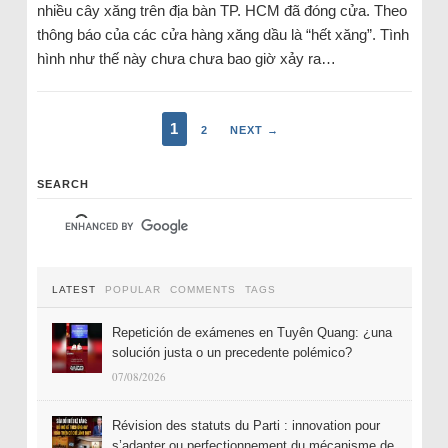
nhiều cây xăng trên địa bàn TP. HCM đã đóng cửa. Theo
thông báo của các cửa hàng xăng dầu là “hết xăng”. Tình
hình như thế này chưa chưa bao giờ xảy ra…
1
2
NEXT →
SEARCH
LATEST
POPULAR
COMMENTS
TAGS
Repetición de exámenes en Tuyên Quang: ¿una
solución justa o un precedente polémico?
07/08/2026
Révision des statuts du Parti : innovation pour
s’adapter ou perfectionnement du mécanisme de