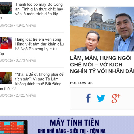
Thanh lọc bộ máy Bộ Công
an: Tinh giản thực chất hay
vẫn là màn trình diễn lấy
ệ?
/06/2026
- 4.941 Views
Hàng loạt trẻ em ven sông
Hồng viết tâm thư khẩn cầu
bà Ngô Phương Ly cứu
iúp
LÂM, MẪN, HƯNG NGỒI
/05/2026
- 3.773 Views
GHẾ MỚI – VỞ KỊCH
NGHÌN TỶ VỚI NHÂN DÂ
“Nhà là để ở, không phải để
tích sản”: Vì sao Tô Lâm
FOLLOW US
không đánh thuế Bất Động
ản thứ 2?
/05/2026
- 2.421 Views