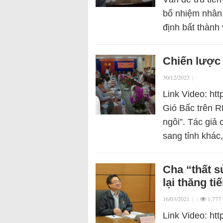
bổ nhiệm nhân 
định bất thành 
Chiến lược 
30/12/2023
|
Link Video: ht
Gió Bấc trên R
ngôi”. Tác giả
sang tỉnh khá
Cha “thất 
lại thăng ti
16/03/2021
|
|
1.777
Link Video: ht