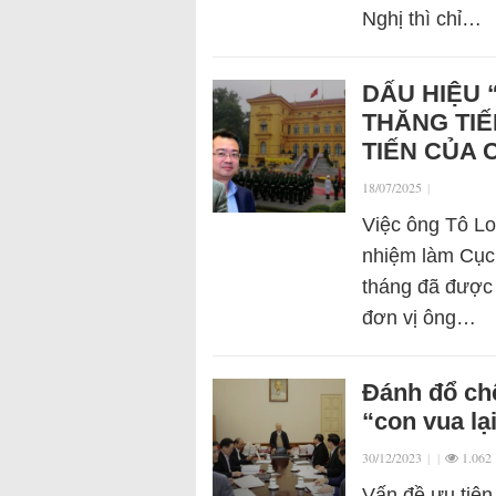
Nghị thì chỉ…
DẤU HIỆU 
THĂNG TIẾ
TIẾN CỦA 
18/07/2025
|
Việc ông Tô Lo
nhiệm làm Cục 
tháng đã được
đơn vị ông…
Đánh đổ chế
“con vua lạ
30/12/2023
|
|
1.062
Vấn đề ưu tiên