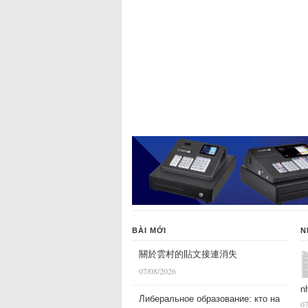
BÀI MỚI
N
關於雲村的貼文接連消失
07/08/2026
n
Либеральное образование: кто на
07