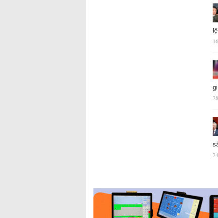
l
16
g
28
s
24