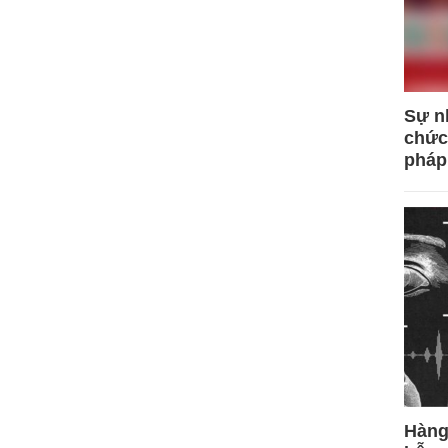
Sự n
chức
pháp
Hàng