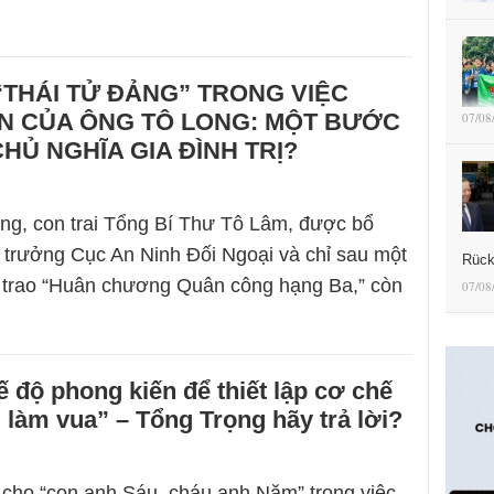
“THÁI TỬ ĐẢNG” TRONG VIỆC
N CỦA ÔNG TÔ LONG: MỘT BƯỚC
07/08
CHỦ NGHĨA GIA ĐÌNH TRỊ?
ng, con trai Tổng Bí Thư Tô Lâm, được bổ
trưởng Cục An Ninh Đối Ngoại và chỉ sau một
Rück
 trao “Huân chương Quân công hạng Ba,” còn
07/08
 độ phong kiến để thiết lập cơ chế
i làm vua” – Tổng Trọng hãy trả lời?
 cho “con anh Sáu, cháu anh Năm” trong việc