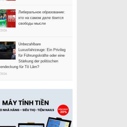
Либеральное образование:
кто на самом деле боится
свободы мысли
/2026
Unbezahlbare
Luxusfahrzeuge: Ein Privileg
für Führungskräfte oder eine
Stärkung der politischen
endeckung für Tô Lâm?
/2026