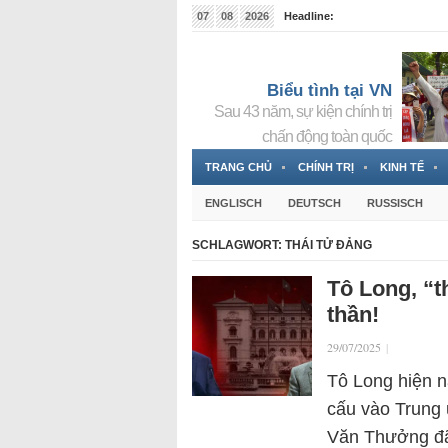
07
08
2026
Headline:
Tin bà Nguyễn Thị Thanh Nhàn đang ẩn náu tại Đức
Biểu tình tại VN
Sau 43 năm, sự kiện chính trị
chấn động toàn quốc
TRANG CHỦ
CHÍNH TRỊ
KINH TẾ
ENGLISCH
DEUTSCH
RUSSISCH
SCHLAGWORT:
THÁI TỬ ĐẢNG
Tô Long, “t
thần!
29/07/2025
|
Tô Long hiện na
cấu vào Trung 
Văn Thưởng đ