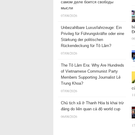
самом деле боится свободы
мысли
07/08/2026
b
Unbezahlbare Luxusfahrzeuge: Ein
Đ
Privileg für Führungskräfte oder eine
06
Stärkung der politischen
Rückendeckung für Tô Lâm?
07/08/2026
The Tô Lâm Era: Why Are Hundreds
of Vietnamese Communist Party
Members Supporting Journalist Lê
Trung Khoa?
c
07/08/2026
11
Chủ tịch xã ở Thanh Hóa bị khai trừ
đảng do liên quan cá độ world cup
06/08/2026
17