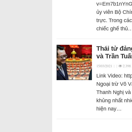
v=Em7b1nYnG80
ủy viên Bộ Chí
trực. Trong các
chiếc ghế thủ
Thái tử đả
và Trần Tu
15/03/2021
|
|
2.398
Link Video: h
Ngoại trừ Võ V
Thanh Nghị và 
khủng nhất nh
hiện nay…