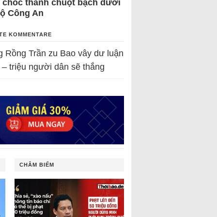
 chốc thành chuột bạch dưới
Bộ Công An
TE KOMMENTARE
g Rồng Trần
zu
Bao vây dư luận
 – triệu người dân sẽ thắng
CHÂM BIẾM