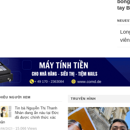
bỗng
tay 
NEUES
Lon
viên
HIỀU NGƯỜI XEM
TRUYỀN HÌNH
Tin bà Nguyễn Thị Thanh
Nhàn đang ẩn náu tại Đức
đã được chính thức xác
hận
/08/2023
- 15.066 Views