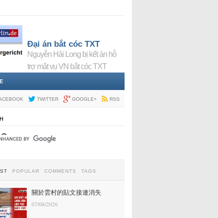
Đại án bắt cóc TXT
Nguyễn Hải Long bị kết án hỗ
trợ mật vụ VN bắt cóc TXT
E
ACEBOOK
TWITTER
GOOGLE+
RSS
H
EST
POPULAR
COMMENTS
TAGS
關於雲村的貼文接連消失
07/08/2026