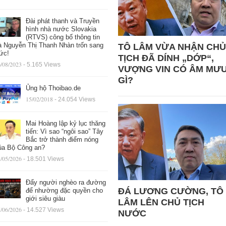
Đài phát thanh và Truyền
hình nhà nước Slovakia
(RTVS) công bố thông tin
à Nguyễn Thị Thanh Nhàn trốn sang
TÔ LÂM VỪA NHẬN CHỦ
ức!
TỊCH ĐÃ DÍNH „DỚP“,
/08/2023
- 5.165 Views
VƯỢNG VIN CÓ ÂM MƯ
GÌ?
Ủng hộ Thoibao.de
15/02/2018
- 24.054 Views
Mai Hoàng lập kỷ lục thăng
tiến: Vì sao “ngôi sao” Tây
Bắc trở thành điểm nóng
ủa Bộ Công an?
/05/2026
- 18.501 Views
Đẩy người nghèo ra đường
ĐÁ LƯƠNG CƯỜNG, TÔ
để nhường đặc quyền cho
giới siêu giàu
LÂM LÊN CHỦ TỊCH
/06/2026
- 14.527 Views
NƯỚC