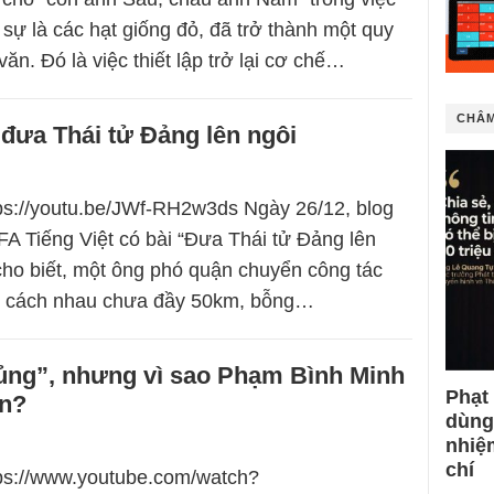
sự là các hạt giống đỏ, đã trở thành một quy
văn. Đó là việc thiết lập trở lại cơ chế…
CHÂM
đưa Thái tử Đảng lên ngôi
tps://youtu.be/JWf-RH2w3ds Ngày 26/12, blog
FA Tiếng Việt có bài “Đưa Thái tử Đảng lên
 cho biết, một ông phó quận chuyển công tác
c, cách nhau chưa đầy 50km, bỗng…
sủng”, nhưng vì sao Phạm Bình Minh
Phạt
ến?
dùng
nhiệ
chí
tps://www.youtube.com/watch?