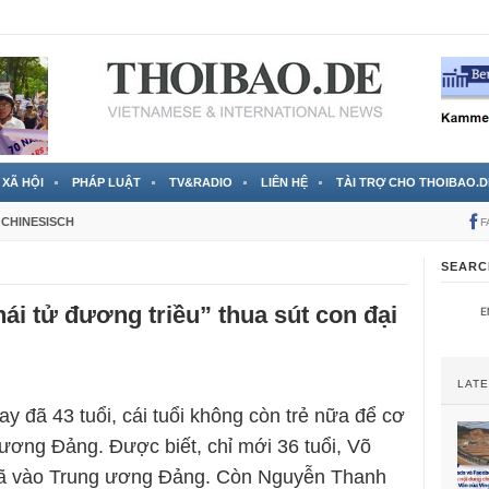
 đã được chính thức xác nhận
3 Jahren ago
XÃ HỘI
PHÁP LUẬT
TV&RADIO
LIÊN HỆ
TÀI TRỢ CHO THOIBAO.D
CHINESISCH
F
SEARC
hái tử đương triều” thua sút con đại
LAT
y đã 43 tuổi, cái tuổi không còn trẻ nữa để cơ
ương Đảng. Được biết, chỉ mới 36 tuổi, Võ
ã vào Trung ương Đảng. Còn Nguyễn Thanh