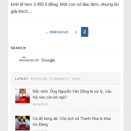
kinh tế hơn 3.450 tỉ đồng. Một con số đau đớn, nhưng lời
giải thích…
2
← PREVIOUS
1
SEARCH
LATEST
POPULAR
COMMENTS
TAGS
Bắc ninh: Ông Nguyễn Văn Dũng bị xử lý, câu
hỏi nào còn bỏ ngỏ?
08/08/2026
Cá độ bóng đá: Chủ tịch xã Thanh Hóa bị khai
trừ Đảng