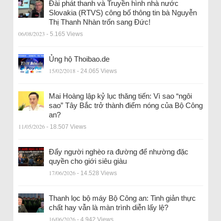
Đài phát thanh và Truyền hình nhà nước
Slovakia (RTVS) công bố thông tin bà Nguyễn
Thị Thanh Nhàn trốn sang Đức!
06/08/2023
- 5.165 Views
Ủng hộ Thoibao.de
15/02/2018
- 24.065 Views
Mai Hoàng lập kỷ lục thăng tiến: Vì sao “ngôi
sao” Tây Bắc trở thành điểm nóng của Bộ Công
an?
11/05/2026
- 18.507 Views
Đẩy người nghèo ra đường để nhường đặc
quyền cho giới siêu giàu
17/06/2026
- 14.528 Views
Thanh lọc bộ máy Bộ Công an: Tinh giản thực
chất hay vẫn là màn trình diễn lấy lệ?
16/06/2026
- 4.942 Views