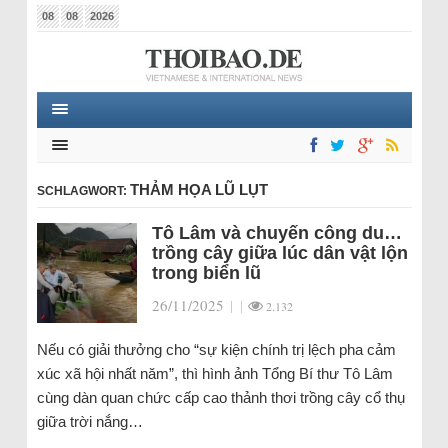
08
08
2026
THẢM HỌA LŨ LỤT
SCHLAGWORT:
Tô Lâm và chuyến công du…
trồng cây giữa lúc dân vật lộn
trong biển lũ
26/11/2025
|
|
2.132
Nếu có giải thưởng cho “sự kiện chính trị lệch pha cảm
xúc xã hội nhất năm”, thì hình ảnh Tổng Bí thư Tô Lâm
cùng dàn quan chức cấp cao thảnh thơi trồng cây cổ thụ
giữa trời nắng…