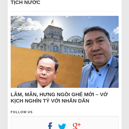
TỊCH NƯỚC
LÂM, MẪN, HƯNG NGỒI GHẾ MỚI – VỞ
KỊCH NGHÌN TỶ VỚI NHÂN DÂN
FOLLOW US