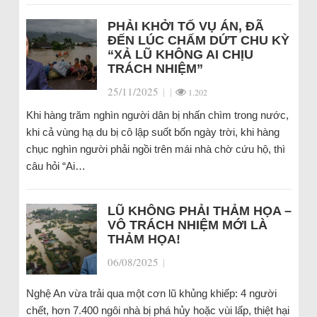
PHẢI KHỞI TỐ VỤ ÁN, ĐÃ
ĐẾN LÚC CHẤM DỨT CHU KỲ
“XẢ LŨ KHÔNG AI CHỊU
TRÁCH NHIỆM”
25/11/2025
|
|
1.202
Khi hàng trăm nghìn người dân bị nhấn chìm trong nước,
khi cả vùng hạ du bị cô lập suốt bốn ngày trời, khi hàng
chục nghìn người phải ngồi trên mái nhà chờ cứu hộ, thì
câu hỏi “Ai…
LŨ KHÔNG PHẢI THẢM HỌA –
VÔ TRÁCH NHIỆM MỚI LÀ
THẢM HỌA!
06/08/2025
|
Nghệ An vừa trải qua một cơn lũ khủng khiếp: 4 người
chết, hơn 7.400 ngôi nhà bị phá hủy hoặc vùi lấp, thiệt hại