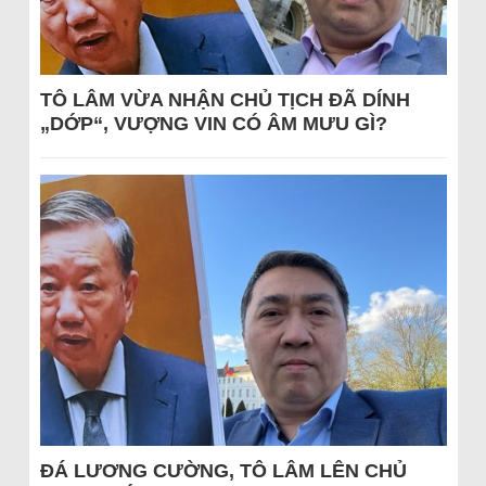
TÔ LÂM VỪA NHẬN CHỦ TỊCH ĐÃ DÍNH
„DỚP“, VƯỢNG VIN CÓ ÂM MƯU GÌ?
ĐÁ LƯƠNG CƯỜNG, TÔ LÂM LÊN CHỦ