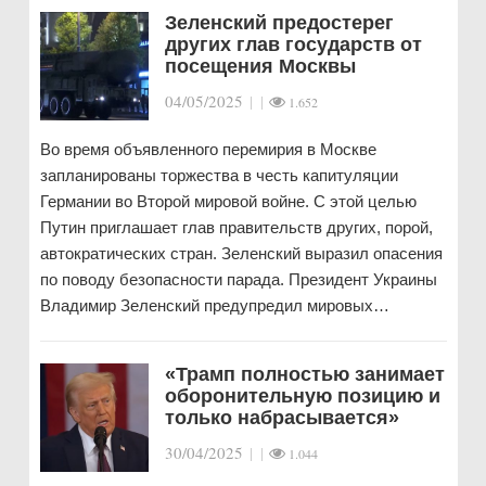
Зеленский предостерег
других глав государств от
посещения Москвы
04/05/2025
|
|
1.652
Во время объявленного перемирия в Москве
запланированы торжества в честь капитуляции
Германии во Второй мировой войне. С этой целью
Путин приглашает глав правительств других, порой,
автократических стран. Зеленский выразил опасения
по поводу безопасности парада. Президент Украины
Владимир Зеленский предупредил мировых…
«Трамп полностью занимает
оборонительную позицию и
только набрасывается»
30/04/2025
|
|
1.044