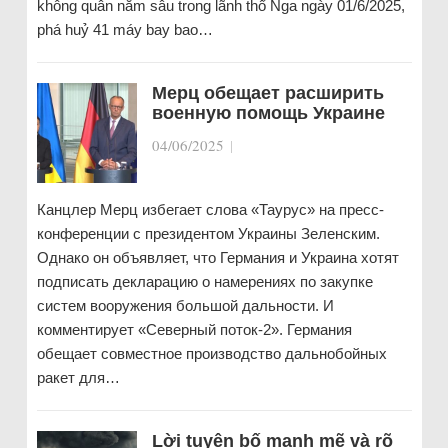
không quân nằm sâu trong lãnh thổ Nga ngày 01/6/2025,
phá huỷ 41 máy bay bao…
Мерц обещает расширить
военную помощь Украине
04/06/2025
|
Канцлер Мерц избегает слова «Таурус» на пресс-
конференции с президентом Украины Зеленским.
Однако он объявляет, что Германия и Украина хотят
подписать декларацию о намерениях по закупке
систем вооружения большой дальности. И
комментирует «Северный поток-2». Германия
обещает совместное производство дальнобойных
ракет для…
Lời tuyên bố mạnh mẽ và rõ