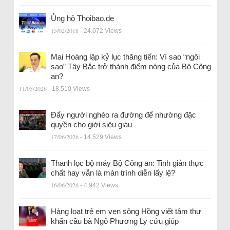
Ủng hộ Thoibao.de
15/02/2018
- 24.072 Views
Mai Hoàng lập kỷ lục thăng tiến: Vì sao “ngôi
sao” Tây Bắc trở thành điểm nóng của Bộ Công
an?
11/05/2026
- 18.510 Views
Đẩy người nghèo ra đường để nhường đặc
quyền cho giới siêu giàu
17/06/2026
- 14.529 Views
Thanh lọc bộ máy Bộ Công an: Tinh giản thực
chất hay vẫn là màn trình diễn lấy lệ?
16/06/2026
- 4.942 Views
Hàng loạt trẻ em ven sông Hồng viết tâm thư
khẩn cầu bà Ngô Phương Ly cứu giúp