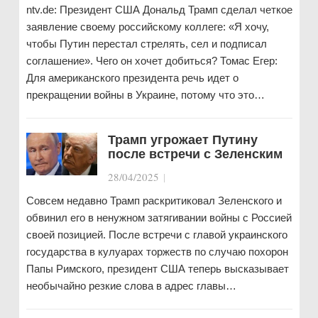
ntv.de: Президент США Дональд Трамп сделал четкое
заявление своему российскому коллеге: «Я хочу,
чтобы Путин перестал стрелять, сел и подписал
соглашение». Чего он хочет добиться? Томас Егер:
Для американского президента речь идет о
прекращении войны в Украине, потому что это…
Трамп угрожает Путину
после встречи с Зеленским
28/04/2025
|
Совсем недавно Трамп раскритиковал Зеленского и
обвинил его в ненужном затягивании войны с Россией
своей позицией. После встречи с главой украинского
государства в кулуарах торжеств по случаю похорон
Папы Римского, президент США теперь высказывает
необычайно резкие слова в адрес главы…