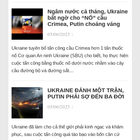
Ngâm nước cả tháng, Ukraine
bất ngờ cho “NỔ” cầu
Crimea, Putin choáng váng
05/06/2025
|
Ukraine tuyên bố tấn công cầu Crimea hơn 1 tấn thuốc
nổ Cơ quan An ninh Ukraine (SBU) cho biết, họ thực hiện
cuộc tấn công bằng thuốc nổ dưới nước nhằm vào cây
cầu đường bộ và đường sắt…
UKRAINE ĐÁNH MỘT TRẬN,
PUTIN PHẢI SỢ ĐẾN BA ĐỜI
05/06/2025
|
Ukraine đã làm cho cả thế giới phải kinh ngạc và khâm
phục, sau cuộc tấn công quá táo bạo vào bốn căn cứ