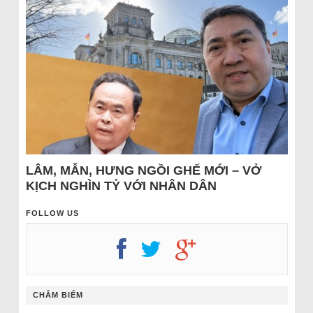
LÂM, MẪN, HƯNG NGỒI GHẾ MỚI – VỞ
KỊCH NGHÌN TỶ VỚI NHÂN DÂN
FOLLOW US
CHÂM BIẾM