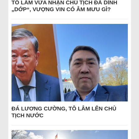
TÔ LÂM VỪA NHẬN CHỦ TỊCH ĐÃ DÍNH
„DỚP“, VƯỢNG VIN CÓ ÂM MƯU GÌ?
ĐÁ LƯƠNG CƯỜNG, TÔ LÂM LÊN CHỦ
TỊCH NƯỚC