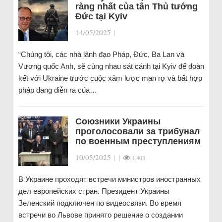
ràng nhất của tân Thủ tướng
Đức tại Kyiv
14/05/2025
|
“Chúng tôi, các nhà lãnh đạo Pháp, Đức, Ba Lan và
Vương quốc Anh, sẽ cùng nhau sát cánh tại Kyiv để đoàn
kết với Ukraine trước cuộc xâm lược man rợ và bất hợp
pháp đang diễn ra của…
Союзники Украины
проголосовали за трибунал
по военным преступлениям
10/05/2025
|
|
1.403
В Украине проходят встречи министров иностранных
дел европейских стран. Президент Украины
Зеленский подключен по видеосвязи. Во время
встречи во Львове принято решение о создании