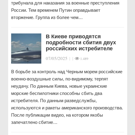
трибунала для наказания за военные преступления
России. Тем временем Путин оправдывает
вторжение. Группа из более чем…
В Киеве приводятся
подробности сбития двух
российских истребителе
07/05/2025
|
|
1.489
В борьбе за контроль над Черным морем российские
военно-воздушные силы, по-видимому, терпят
неудачу. По данным Киева, новые украинские
морские беспилотники способны сбить два
истребителя. По данным разведслужбы,
используются и ракеты американского производства.
После публикации видео, на котором якобы
запечатлено сбитие…