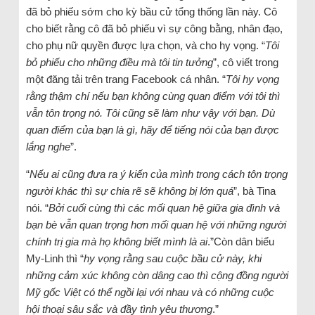
đã bỏ phiếu sớm cho kỳ bầu cử tổng thống lần này. Cô
cho biết rằng cô đã bỏ phiếu vì sự công bằng, nhân đạo,
cho phụ nữ quyền được lựa chọn, và cho hy vọng. “
Tôi
bỏ phiếu cho những điều mà tôi tin tưởng
”, cô viết trong
một đăng tải trên trang Facebook cá nhân. “
Tôi hy vọng
rằng thậm chí nếu bạn không cùng quan điểm với tôi thì
vẫn tôn trọng nó. Tôi cũng sẽ làm như vậy với bạn. Dù
quan điểm của bạn là gì, hãy để tiếng nói của bạn được
lắng nghe
”.
“
Nếu ai cũng đưa ra ý kiến của mình trong cách tôn trọng
người khác thì sự chia rẽ sẽ không bị lớn quá
”, bà Tina
nói. “
Bởi cuối cùng thì các mối quan hệ giữa gia đình và
bạn bè vẫn quan trọng hơn mối quan hệ với những người
chính trị gia mà họ không biết mình là ai
.”Còn dân biểu
My-Linh thì “
hy vọng rằng sau cuộc bầu cử này, khi
những cảm xúc không còn dâng cao thì cộng đồng người
Mỹ gốc Việt có thể ngồi lại với nhau và có những cuộc
hội thoại sâu sắc và đầy tình yêu thương
.”