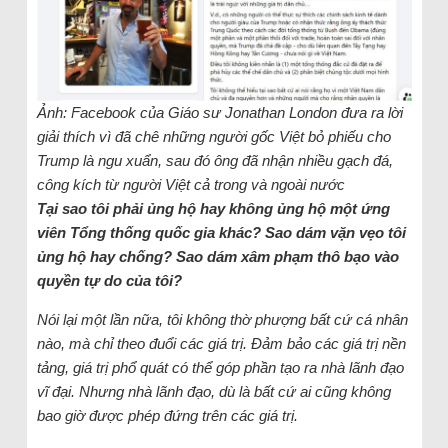
Ảnh: Facebook của Giáo sư Jonathan London đưa ra lời
giải thích vì đã chê những người gốc Việt bỏ phiếu cho
Trump là ngu xuẩn, sau đó ông đã nhận nhiều gạch đá,
công kích từ người Việt cả trong và ngoài nước
Tại sao tôi phải ủng hộ hay không ủng hộ một ứng
viên Tổng thống quốc gia khác? Sao dám vặn vẹo tôi
ủng hộ hay chống? Sao dám xâm phạm thô bạo vào
quyền tự do của tôi?
Nói lại một lần nữa, tôi không thờ phượng bất cứ cá nhân
nào, mà chỉ theo đuổi các giá trị. Đảm bảo các giá trị nền
tảng, giá trị phổ quát có thể góp phần tạo ra nhà lãnh đạo
vĩ đại. Nhưng nhà lãnh đạo, dù là bất cứ ai cũng không
bao giờ được phép đứng trên các giá trị.