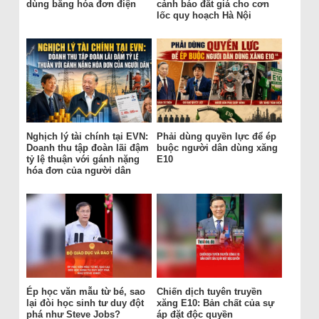
dùng bằng hóa đơn điện
cảnh báo đắt giá cho cơn
lốc quy hoạch Hà Nội
Nghịch lý tài chính tại EVN:
Phải dùng quyền lực để ép
Doanh thu tập đoàn lãi đậm
buộc người dân dùng xăng
tỷ lệ thuận với gánh nặng
E10
hóa đơn của người dân
Ép học văn mẫu từ bé, sao
Chiến dịch tuyên truyền
lại đòi học sinh tư duy đột
xăng E10: Bản chất của sự
phá như Steve Jobs?
áp đặt độc quyền