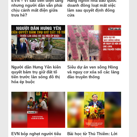
EVN – Vì sao tiền điện tăng
Hàng nghìn nhà báo quốc
nhưng người dân vẫn phải
doanh đồng loạt mất việc
chịu cảnh mất điện giữa
làm sau quyết định đóng
trưa hè?
cửa
Người dân Hưng Yên kiên
Siêu dự án ven sông Hồng
quyết bám trụ giữ đất tổ
và nguy cơ xóa sổ các làng
tiên trước làn sóng đô thị
đào truyền thống
hóa ép buộc
EVN bóp nghẹt người tiêu
Bài học từ Thủ Thiêm: Lời