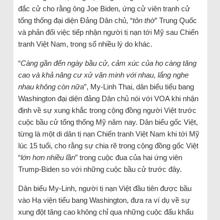
đắc cử cho rằng ông Joe Biden, ứng cử viên tranh cử
tổng thống đại diện Đảng Dân chủ, “
tôn thờ
” Trung Quốc
và phản đối việc tiếp nhận người tị nạn tới Mỹ sau Chiến
tranh Việt Nam, trong số nhiều lý do khác.
“
Càng gần đến ngày bầu cử, cảm xúc của họ càng tăng
cao và khả năng cư xử văn minh với nhau, lắng nghe
nhau không còn nữa
”, My-Linh Thai, dân biểu tiểu bang
Washington đại diện đảng Dân chủ nói với VOA khi nhận
định về sự xung khắc trong cộng đồng người Việt trước
cuộc bầu cử tổng thống Mỹ năm nay. Dân biểu gốc Việt,
từng là một di dân tị nạn Chiến tranh Việt Nam khi tới Mỹ
lúc 15 tuổi, cho rằng sự chia rẽ trong cộng đồng gốc Việt
“
lớn hơn nhiều lần
” trong cuộc đua của hai ứng viên
Trump-Biden so với những cuộc bầu cử trước đây.
Dân biểu My-Linh, người tị nạn Việt đầu tiên được bầu
vào Hạ viện tiểu bang Washington, đưa ra ví dụ về sự
xung đột tăng cao không chỉ qua những cuộc đấu khẩu