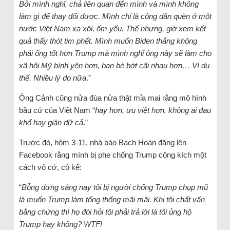
Bởi mình nghĩ, chả liên quan đến mình và mình không
làm gì để thay đổi được. Mình chỉ là công dân quèn ở một
nước Việt Nam xa xôi, ốm yếu. Thế nhưng, giờ xem kết
quả thấy thót tim phết. Mình muốn Biden thắng không
phải ổng tốt hơn Trump mà mình nghĩ ông này sẽ làm cho
xã hội Mỹ bình yên hơn, bạn bè bớt cãi nhau hơn… Ví dụ
thế. Nhiều lý do nữa
.”
Ông Cảnh cũng nửa đùa nửa thật mỉa mai rằng mô hình
bầu cử của Việt Nam “
hay hơn, ưu việt hơn, không ai đau
khổ hay giận dữ cả
.”
Trước đó, hôm 3-11, nhà báo Bạch Hoàn đăng lên
Facebook rằng mình bị phe chống Trump công kích một
cách vô cớ, cô kể:
“
Bỗng dưng sáng nay tôi bị người chống Trump chụp mũ
là muốn Trump làm tổng thống mãi mãi. Khi tôi chất vấn
bằng chứng thì họ đòi hỏi tôi phải trả lời là tôi ủng hộ
Trump hay không? WTF!