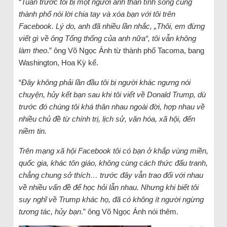
“
Tuần trước tôi bị một người anh thân tình sống cùng
thành phố nói lời chia tay và xóa bạn với tôi trên
Facebook. Lý do, anh đã nhiều lần nhắc, „Thôi, em đừng
viết gì về ông Tổng thống của anh nữa“, tôi vẫn không
làm theo
.” ông Võ Ngọc Ánh từ thành phố Tacoma, bang
Washington, Hoa Kỳ kể.
“
Đây không phải lần đầu tôi bị người khác ngưng nói
chuyện, hủy kết bạn sau khi tôi viết về Donald Trump, dù
trước đó chúng tôi khá thân nhau ngoài đời, hợp nhau về
nhiều chủ đề từ chính trị, lịch sử, văn hóa, xã hội, đến
niềm tin.
Trên mạng xã hội Facebook tôi có bạn ở khắp vùng miền,
quốc gia, khác tôn giáo, không cùng cách thức đấu tranh,
chẳng chung sở thích… trước đây vẫn trao đổi với nhau
về nhiều vấn đề để học hỏi lẫn nhau. Nhưng khi biết tôi
suy nghĩ về Trump khác họ, đã có không ít người ngừng
tương tác, hủy bạn
.” ông Võ Ngọc Ánh nói thêm.