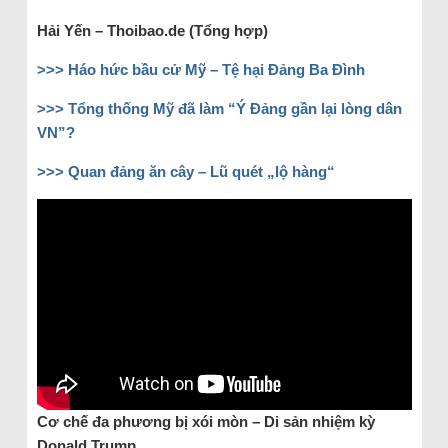
Hải Yến – Thoibao.de (Tổng hợp)
>>> Háo hức bầu cử Mỹ – Tệ hại Đảng Ba Đình
>>> Tổng thống Mỹ đã làm “Ý Đảng gần lại lòng dân
VN”?
>>> Quan đảng ăn cây – Lũ quét „lộ hàng“
Cơ chế đa phương bị xói mòn – Di sản nhiệm kỳ
Donald Trump