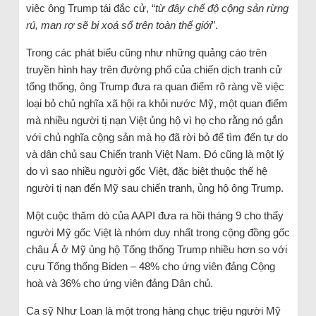
việc ông Trump tái đắc cử, “
từ đây chế độ cộng sản rừng
rú, man rợ sẽ bị xoá sổ trên toàn thế giới
”.
Trong các phát biểu cũng như những quảng cáo trên
truyền hình hay trên đường phố của chiến dịch tranh cử
tổng thống, ông Trump đưa ra quan điểm rõ ràng về việc
loại bỏ chủ nghĩa xã hội ra khỏi nước Mỹ, một quan điểm
mà nhiều người tị nạn Việt ủng hộ vì họ cho rằng nó gắn
với chủ nghĩa cộng sản mà họ đã rời bỏ để tìm đến tự do
và dân chủ sau Chiến tranh Việt Nam. Đó cũng là một lý
do vì sao nhiều người gốc Việt, đặc biệt thuộc thế hệ
người tị nạn đến Mỹ sau chiến tranh, ủng hộ ông Trump.
Một cuộc thăm dò của AAPI đưa ra hồi tháng 9 cho thấy
người Mỹ gốc Việt là nhóm duy nhất trong cộng đồng gốc
châu Á ở Mỹ ủng hộ Tổng thống Trump nhiều hơn so với
cựu Tổng thống Biden – 48% cho ứng viên đảng Cộng
hoà và 36% cho ứng viên đảng Dân chủ.
Ca sỹ Như Loan là một trong hàng chục triệu người Mỹ