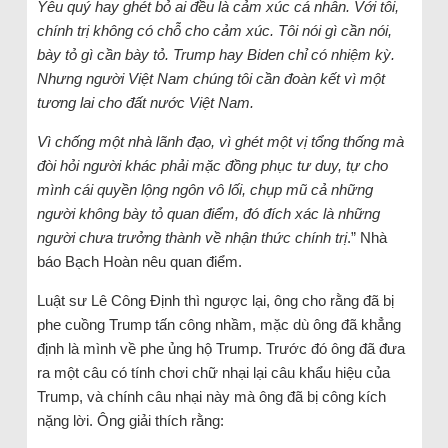
Yêu quý hay ghét bỏ ai đều là cảm xúc cá nhân. Với tôi,
chính trị không có chỗ cho cảm xúc. Tôi nói gì cần nói,
bày tỏ gì cần bày tỏ. Trump hay Biden chỉ có nhiệm kỳ.
Nhưng người Việt Nam chúng tôi cần đoàn kết vì một
tương lai cho đất nước Việt Nam.
Vì chống một nhà lãnh đạo, vì ghét một vị tổng thống mà
đòi hỏi người khác phải mặc đồng phục tư duy, tự cho
mình cái quyền lộng ngôn vô lối, chụp mũ cả những
người không bày tỏ quan điểm, đó đích xác là những
người chưa trưởng thành về nhận thức chính trị
.” Nhà
báo Bạch Hoàn nêu quan điểm.
Luật sư Lê Công Định thì ngược lại, ông cho rằng đã bị
phe cuồng Trump tấn công nhầm, mặc dù ông đã khẳng
định là mình về phe ủng hộ Trump. Trước đó ông đã đưa
ra một câu có tính chơi chữ nhại lại câu khẩu hiệu của
Trump, và chính câu nhại này mà ông đã bị công kích
nặng lời. Ông giải thích rằng: