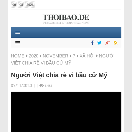
09
08
2026
HOME
2020
NOVEMBER
7
XÃ HỘI
NGƯỜI
VIỆT CHIA RẼ VÌ BẦU CỬ MỸ
Người Việt chia rẽ vì bầu cử Mỹ
07/11/2020
|
|
1.481