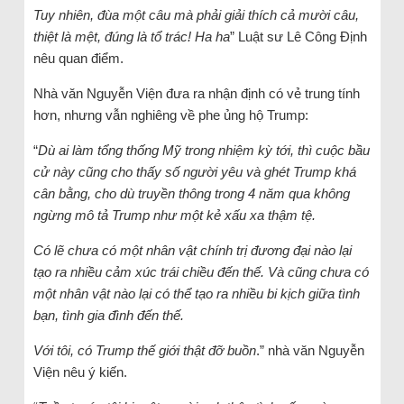
Tuy nhiên, đùa một câu mà phải giải thích cả mười câu,
thiệt là mệt, đúng là tổ trác! Ha ha
” Luật sư Lê Công Định
nêu quan điểm.
Nhà văn Nguyễn Viện đưa ra nhận định có vẻ trung tính
hơn, nhưng vẫn nghiêng về phe ủng hộ Trump:
“
Dù ai làm tổng thống Mỹ trong nhiệm kỳ tới, thì cuộc bầu
cử này cũng cho thấy số người yêu và ghét Trump khá
cân bằng, cho dù truyền thông trong 4 năm qua không
ngừng mô tả Trump như một kẻ xấu xa thậm tệ.
Có lẽ chưa có một nhân vật chính trị đương đại nào lại
tạo ra nhiều cảm xúc trái chiều đến thế. Và cũng chưa có
một nhân vật nào lại có thể tạo ra nhiều bi kịch giữa tình
bạn, tình gia đình đến thế.
Với tôi, có Trump thế giới thật đỡ buồn
.” nhà văn Nguyễn
Viện nêu ý kiến.