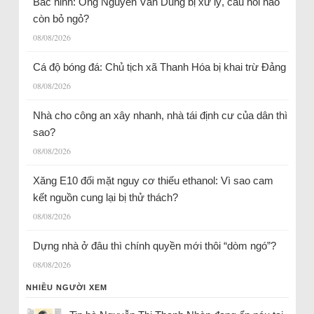
Bắc ninh: Ông Nguyễn Văn Dũng bị xử lý, câu hỏi nào
còn bỏ ngỏ?
08/08/2026
Cá độ bóng đá: Chủ tịch xã Thanh Hóa bị khai trừ Đảng
08/08/2026
Nhà cho công an xây nhanh, nhà tái định cư của dân thì
sao?
08/08/2026
Xăng E10 đối mặt nguy cơ thiếu ethanol: Vì sao cam
kết nguồn cung lại bị thử thách?
08/08/2026
Dựng nhà ở đâu thì chính quyền mới thôi “dòm ngó”?
08/08/2026
NHIỀU NGƯỜI XEM