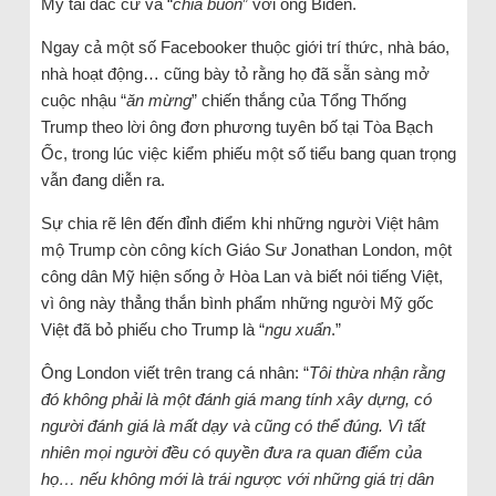
Mỹ tái đắc cử và “
chia buồn
” với ông Biden.
Ngay cả một số Facebooker thuộc giới trí thức, nhà báo,
nhà hoạt động… cũng bày tỏ rằng họ đã sẵn sàng mở
cuộc nhậu “
ăn mừng
” chiến thắng của Tổng Thống
Trump theo lời ông đơn phương tuyên bố tại Tòa Bạch
Ốc, trong lúc việc kiểm phiếu một số tiểu bang quan trọng
vẫn đang diễn ra.
Sự chia rẽ lên đến đỉnh điểm khi những người Việt hâm
mộ Trump còn công kích Giáo Sư Jonathan London, một
công dân Mỹ hiện sống ở Hòa Lan và biết nói tiếng Việt,
vì ông này thẳng thắn bình phẩm những người Mỹ gốc
Việt đã bỏ phiếu cho Trump là “
ngu xuẩn
.”
Ông London viết trên trang cá nhân: “
Tôi thừa nhận rằng
đó không phải là một đánh giá mang tính xây dựng, có
người đánh giá là mất dạy và cũng có thể đúng. Vì tất
nhiên mọi người đều có quyền đưa ra quan điểm của
họ… nếu không mới là trái ngược với những giá trị dân