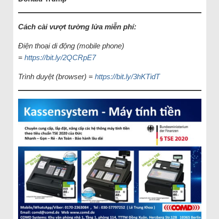
Cách cài vượt tường lửa miễn phí:
Điện thoại di động (mobile phone)
=
https://bit.ly/2QCRpE7
Trình duyệt (browser) =
https://bit.ly/3hKTidT