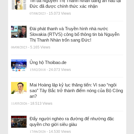
Tin bà Nguyễn Thị Thanh Nhàn đang ẩn náu tại
Đức đã được chính thức xác nhận
07/08/2023
- 15.073 Views
Đài phát thanh và Truyền hình nhà nước
Slovakia (RTVS) công bố thông tin bà Nguyễn
Thị Thanh Nhàn trốn sang Đức!
06/08/2023
- 5.165 Views
Ủng hộ Thoibao.de
15/02/2018
- 24.073 Views
Mai Hoàng lập kỷ lục thăng tiến: Vì sao “ngôi
sao” Tây Bắc trở thành điểm nóng của Bộ Công
an?
11/05/2026
- 18.513 Views
Đẩy người nghèo ra đường để nhường đặc
quyền cho giới siêu giàu
17/06/2026
- 14.530 Views