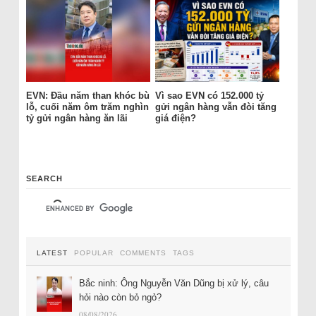
EVN: Đầu năm than khóc bù
Vì sao EVN có 152.000 tỷ
lỗ, cuối năm ôm trăm nghìn
gửi ngân hàng vẫn đòi tăng
tỷ gửi ngân hàng ăn lãi
giá điện?
SEARCH
LATEST
POPULAR
COMMENTS
TAGS
Bắc ninh: Ông Nguyễn Văn Dũng bị xử lý, câu
hỏi nào còn bỏ ngỏ?
08/08/2026