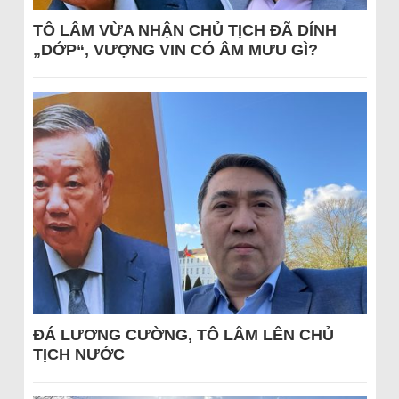
TÔ LÂM VỪA NHẬN CHỦ TỊCH ĐÃ DÍNH
„DỚP“, VƯỢNG VIN CÓ ÂM MƯU GÌ?
ĐÁ LƯƠNG CƯỜNG, TÔ LÂM LÊN CHỦ
TỊCH NƯỚC