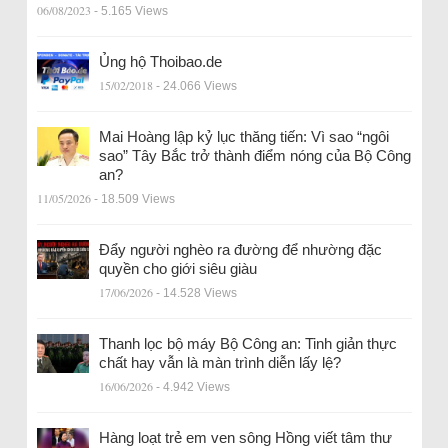
06/08/2023
- 5.165 Views
Ủng hộ Thoibao.de
15/02/2018
- 24.066 Views
Mai Hoàng lập kỷ lục thăng tiến: Vì sao “ngôi
sao” Tây Bắc trở thành điểm nóng của Bộ Công
an?
11/05/2026
- 18.509 Views
Đẩy người nghèo ra đường để nhường đặc
quyền cho giới siêu giàu
17/06/2026
- 14.528 Views
Thanh lọc bộ máy Bộ Công an: Tinh giản thực
chất hay vẫn là màn trình diễn lấy lệ?
16/06/2026
- 4.942 Views
Hàng loạt trẻ em ven sông Hồng viết tâm thư