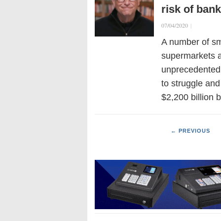
risk of ban
07/04/2020
|
A number of sm
supermarkets an
unprecedented 
to struggle an
$2,200 billion 
← PREVIOUS