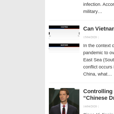
infection. Acco
military…
Can Vietnam
15/04/2020
|
In the context 
pandemic to ov
East Sea (Sout
conflict occur
China, what…
Controlling
“Chinese 
14/04/2020
|