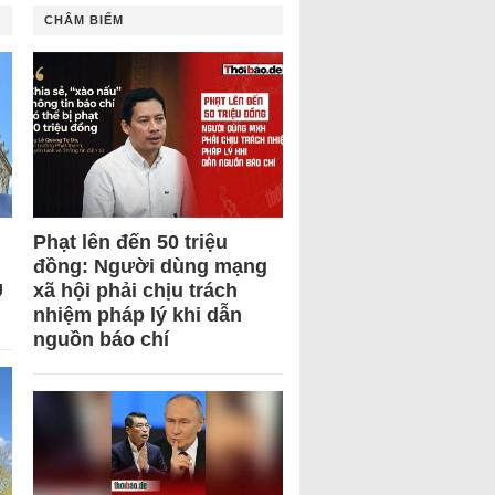
CHÂM BIẾM
Phạt lên đến 50 triệu
đồng: Người dùng mạng
U
xã hội phải chịu trách
nhiệm pháp lý khi dẫn
nguồn báo chí