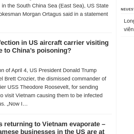
 in the South China Sea (East Sea), US State
NEUES
okesman Morgan Ortagus said in a statement
Lon
viên
ection in US aircraft carrier visiting
 to China’s poisoning?
on of April 4, US President Donald Trump
l Brett Crozier, the dismissed commander of
rrier USS Theodore Roosevelt, for sending
to visit Vietnam causing them to be infected
us. „Now I…
 returning to Vietnam evaporate –
amese businesses in the US are at