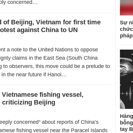
ply concerned…
of Beijing, Vietnam for first time
Sự n
rotest against China to UN
chức
pháp
nt a note to the United Nations to oppose
ignty claims in the East Sea (South China
 to observers, this move could be a prelude to
 in the near future if Hanoi…
 Vietnamese fishing vessel,
criticizing Beijing
Hàng
eply concerned“ about reports of China’s
bỗng
tay 
amese fishing vessel near the Paracel Islands