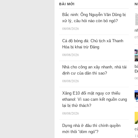
BÀI MỚI
N
Bắc ninh: Ông Nguyễn Văn Dũng bị
xử lý, câu hỏi nào còn bỏ ngỏ?
08/08/2026
n
07
Cá độ bóng đá: Chủ tịch xã Thanh
Hóa bị khai trừ Đảng
08/08/2026
b
Nhà cho công an xây nhanh, nhà tái
Đ
định cư của dân thì sao?
06
08/08/2026
Xăng E10 đối mặt nguy cơ thiếu
ethanol: Vì sao cam kết nguồn cung
lại bị thử thách?
08/08/2026
Dựng nhà ở đâu thì chính quyền
c
mới thôi “dòm ngó”?
11