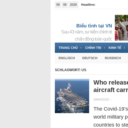
08
08
2026
Headline:
Tin bà Nguyễn Thị Thanh Nhàn đang ẩn náu tại Đức
Biểu tình tại VN
Sau 43 năm, sự kiện chính trị
chấn động toàn quốc
TRANG CHỦ
CHÍNH TRỊ
KINH TẾ
ENGLISCH
DEUTSCH
RUSSISCH
SCHLAGWORT:
US
Who releas
aircraft car
20/04/2020
|
The Covid-19’s 
world military 
countries to st