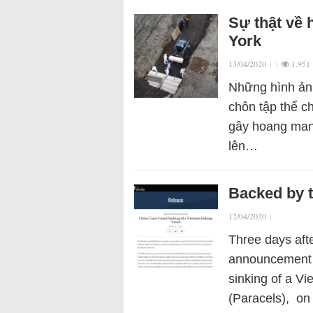
Sự thật về 
York
13/04/2020
|
|
1.951
Những hình ảnh
chôn tập thể c
gây hoang man
lên…
Backed by t
12/04/2020
|
Three days aft
announcement t
sinking of a V
(Paracels), on