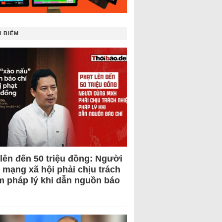
 BIẾM
 lên đến 50 triệu đồng: Người
 mạng xã hội phải chịu trách
m pháp lý khi dẫn nguồn báo