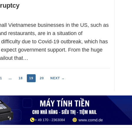
kruptcy
all Vietnamese businesses in the US, such as
d restaurants, are in a situation of
difficulty due to Covid-19 outbreak, which has
d expect government support. From the huge
bailout that…
1
…
18
19
20
NEXT →