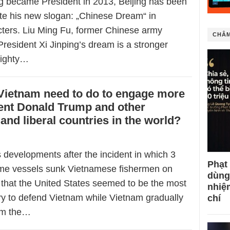
ng became President in 2013, Beijing has been
ote his new slogan: „Chinese Dream“ in
ters. Liu Ming Fu, former Chinese army
CHÂM
„President Xi Jinping’s dream is a stronger
mighty…
Vietnam need to do to engage more
ent Donald Trump and other
and liberal countries in the world?
 developments after the incident in which 3
Phạt
me vessels sunk Vietnamese fishermen on
dùng
 that the United States seemed to be the most
nhiệ
ry to defend Vietnam while Vietnam gradually
chí
om the…