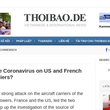
 đã được chính thức xác nhận
3 Jahren ago
XÃ HỘI
PHÁP LUẬT
TV&RADIO
LIÊN HỆ
TÀI TRỢ CHO THOIBAO.D
CHINESISCH
F
SEARC
e Coronavirus on US and French
riers?
LAT
strong attack on the aircraft carriers of the
powers, France and the US, led the two
ep up the investigation of the source of