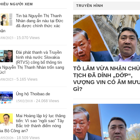
HIỀU NGƯỜI XEM
TRUYỀN HÌNH
Tin bà Nguyễn Thị Thanh
Nhàn đang ẩn náu tại Đức
đã được chính thức xác
hận
/08/2023
- 15.070 Views
Đài phát thanh và Truyền
hình nhà nước Slovakia
(RTVS) công bố thông tin
à Nguyễn Thị Thanh Nhàn trốn sang
TÔ LÂM VỪA NHẬN CHỦ
ức!
TỊCH ĐÃ DÍNH „DỚP“,
/08/2023
- 5.165 Views
VƯỢNG VIN CÓ ÂM MƯ
GÌ?
Ủng hộ Thoibao.de
15/02/2018
- 24.068 Views
Mai Hoàng lập kỷ lục thăng
tiến: Vì sao “ngôi sao” Tây
Bắc trở thành điểm nóng
ủa Bộ Công an?
/05/2026
- 18.509 Views