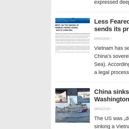
expressed dee
Less Feared 
sends its p
09/04/2020
|
Vietnam has se
China’s sovere
Sea). According
a legal process
China sinks
Washington 
08/04/2020
|
The US was „de
sinking a Vietn