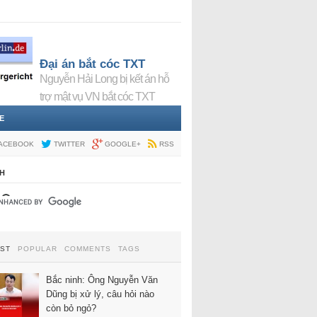
Đại án bắt cóc TXT
Nguyễn Hải Long bị kết án hỗ
trợ mật vụ VN bắt cóc TXT
E
ACEBOOK
TWITTER
GOOGLE+
RSS
H
EST
POPULAR
COMMENTS
TAGS
Bắc ninh: Ông Nguyễn Văn
Dũng bị xử lý, câu hỏi nào
còn bỏ ngỏ?