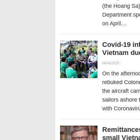
(the Hoang Sa)
Department sp
on April…
Covid-19 inf
Vietnam due
08/04/2020
|
On the afterno
rebuked Colone
the aircraft ca
sailors ashore 
with Coronavir
Remittances
small Vietn