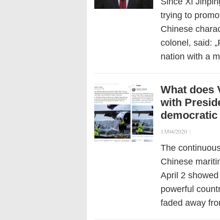
Since Xi Jinpi
trying to prom
Chinese charac
colonel, said: 
nation with a 
What does 
with Presid
democratic 
13/04/2020
|
The continuous
Chinese mariti
April 2 showed
powerful count
faded away fr