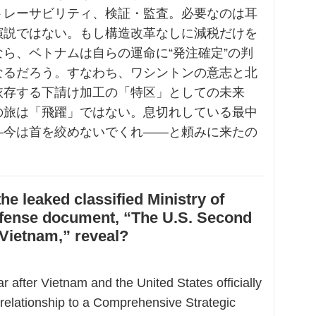
トレーサビリティ、検証・監査。必要なのは耳
演説ではない。もし構造改革なしに減税だけを
ら、ベトナムは自らの運命に“発注確定”の判
なるだろう。すなわち、ワシントンの意志と北
依存する下請け加工の「特区」としての未来
の旅は「飛躍」ではない。息切れしている最中
—今は首を絞めないでくれ——と頼みに来たの
he leaked classified Ministry of
efense document, “The U.S. Second
 Vietnam,” reveal?
r after Vietnam and the United States officially
 relationship to a Comprehensive Strategic