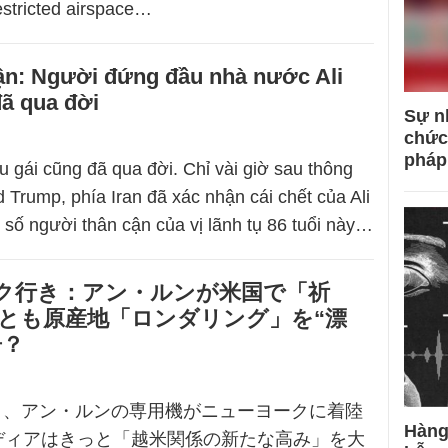
restricted airspace…
hận: Người đứng đầu nhà nước Ali
ã qua đời
Sự n
chức
pháp
u gái cũng đã qua đời. Chỉ vài giờ sau thông
 Trump, phía Iran đã xác nhận cái chết của Ali
số người thân cận của vị lãnh tụ 86 tuổi này…
ク行き：アン・ルンが米国で「祈
れとも原産地「ロンダリング」を“漂
居？
19日、アン・ルンの専用機がニューヨークに着陸
Hàng
ディアはきっと「越米関係の新たな高み」を大