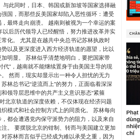
。 与此同时，日本、韩国或新加坡等国家选择融
为强国，而那些反美国家却陷入恶性循环：遭受
竭，最终走向崩溃。 越南则被视为一个幸运的案
6年以后历代领导人已经醒悟，努力推进改革并实
CHÂM
正常化。 尤其是在越共中央总书记苏林执政时
趋势以及更深度进入西方经济轨道的愿望，比以
更加明显。 苏林似乎清楚地明白，要把国家带
时代”，越南就不能继续置身于由美国主导的现
外。 然而，现实却显示出一种令人担忧的无力
苏林总书记“逆流而上”的努力，正面临着深深
制和领导层思维中的共产主义意识形态“紧箍
来对北京轨道的深度依赖，不仅体现在经济问题
组织模式和社会控制方式上的同质化。 苏林每向
Phạt
步，都会遭遇党内保守派势力的阻力，以及来自
dùng
nhiệ
关注。 要摆脱北京的钳制、转而与美国建立更加
chí
，对苏林而言似乎已经成为难以承受之重，因为