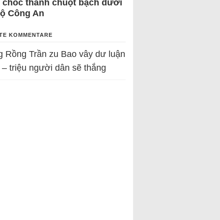
 chốc thành chuột bạch dưới
Bộ Công An
TE KOMMENTARE
g Rồng Trần
zu
Bao vây dư luận
 – triệu người dân sẽ thắng