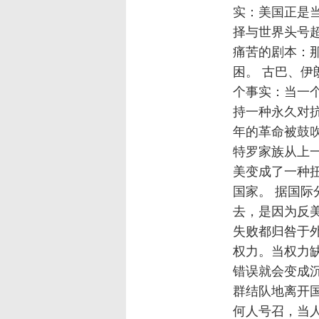
实：美国正是
择与世界头号
痛苦的剧本：那
困。 古巴、
个事实：当一
持一种永久对抗
年的革命被鼓吹
特罗家族从上
美变成了一种
国家。 据国际
去，是因为反美
失败都归咎于
权力。当权力
错误就会变成
群结队地离开国
何人号召，当