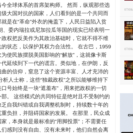
当今全球体系的首席架构师。 然而，纵观那些选
07/08
超级大国对抗的国家，人们看到的是一个共同而
就是在“革命”外衣的掩盖下，人民日益陷入贫
伊朗、委内瑞拉或尼加拉瓜等国的现实已经表明一
个政权把反美作为其政治基础时，它就不得不维
的状态，以保护其权力合法性。 在古巴，1959
07/08
为使民族摆脱美国影响的“解放”，这就像卡斯
一代延续到下一代的谎言。类似地，在伊朗，反
扭曲的信仰，窒息了这个资源丰富、人才充沛的
分析人士称，这些“独裁政权”之所以能够维持下
口号始终是一块“遮羞布”，用来把政权的一切
外部。 这些模式的共同特征是绝对且不受制约的
缺乏自我纠错或自我调整机制时，持续数十年的
沉重负担，并阻碍国家的发展。 在那里，民众成
家，本身就是最标准的“用脚投票”；不需要任
人们感到没有自由、没有未来时，他们自然会离