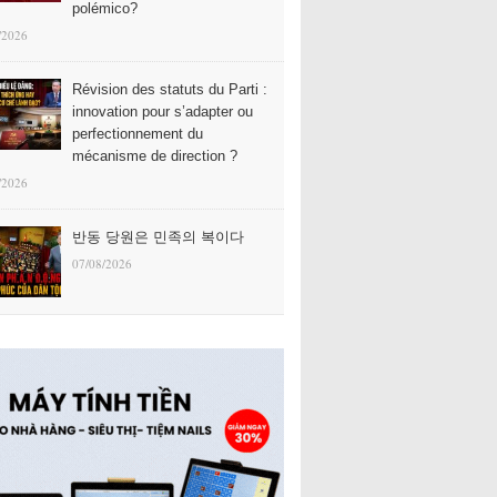
polémico?
/2026
Révision des statuts du Parti :
innovation pour s’adapter ou
perfectionnement du
mécanisme de direction ?
/2026
반동 당원은 민족의 복이다
07/08/2026