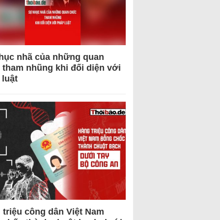
hục nhã của những quan
 tham nhũng khi đối diện với
 luật
 triệu công dân Việt Nam