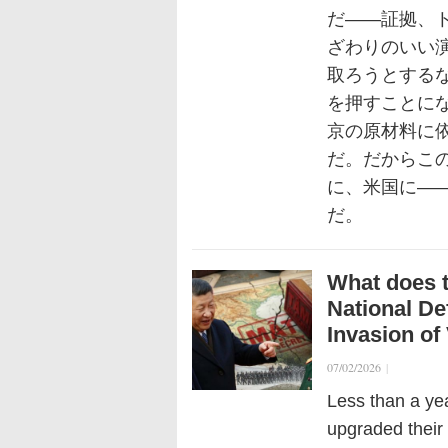
だ——証拠、
ざわりのいい
取ろうとするな
を押すことに
京の原材料に
だ。だからこ
に、米国に—
だ。
What does t
National D
Invasion of
07/02/2026
|
Less than a yea
upgraded their