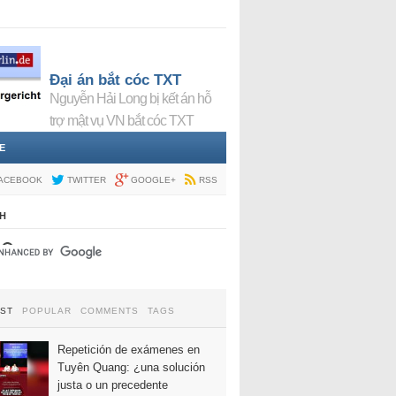
Đại án bắt cóc TXT
Nguyễn Hải Long bị kết án hỗ
trợ mật vụ VN bắt cóc TXT
E
ACEBOOK
TWITTER
GOOGLE+
RSS
H
EST
POPULAR
COMMENTS
TAGS
Repetición de exámenes en
Tuyên Quang: ¿una solución
justa o un precedente