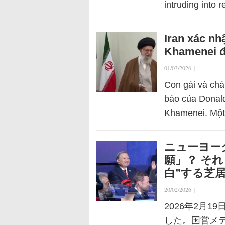
intruding into 
Iran xác n
Khamenei đ
01/03/2026
|
Con gái và chá
báo của Donald
Khamenei. Một 
ニューヨー
願」？ そ
白”する芝
20/02/2026
|
2026年2月
した。国営メ