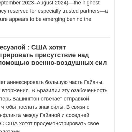
September 2023–August 2024)—the highest
acy reserved for especially trusted partners—a
cture appears to be emerging behind the
есуэлой : США хотят
трировать присутствие над
 помощью военно-воздушных сил
ет аннексировать большую часть Гайаны.
 вторжения. В Бразилии эту озабоченность
перь Вашингтон отвечает отправкой
 чтобы послать знак силы. В связи с
онфликта между Гайаной и соседней
ВС США хотят продемонстрировать свое
полетами…