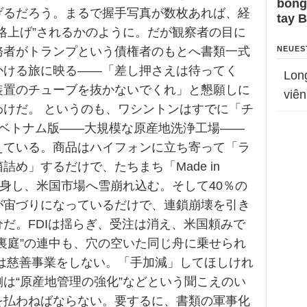
bỗng
げるだろう。まるで握手写真が数枚あれば、経
tay 
格上げ”されるかのように。だが観察者の目に
務者がトランプという債権者のもとへ書類一式
NEUES
かける旅に映る——「差し押さえは待ってく
Lon
装置のチューブを抜かないでくれ」と懇願しに
viên
わけだ。 というのも、ワシントンはすでに「チ
のベトナム版——大規模な原産地洗浄工場——
えている。商品はハイフォンに立ち寄って「ラ
詰め」するだけで、たちまち「Made in
」に変身し、米国市場へ雪崩れ込む。そして40％の
が宙づりになっているだけで、連鎖崩壊を引き
だ。FDIは揺らぎ、受注は消え、米国頼みで
裏庭”の連中も、穴の空いた同じ舟に乗せられ
プは慈善事業をしない。「手加減」してほしけれ
は“原産地管理の強化”などという聞こえのい
を払わねばならない。要するに、書類の軍事化