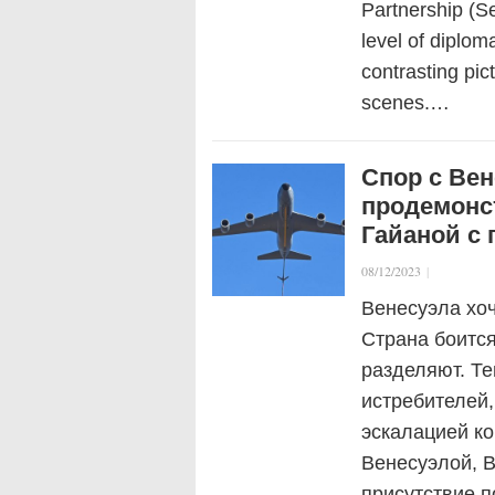
Partnership (
level of diplom
contrasting pi
scenes.…
Спор с Вен
продемонс
Гайаной с
08/12/2023
|
Венесуэла хоч
Страна боится
разделяют. Те
истребителей,
эскалацией к
Венесуэлой, 
присутствие 