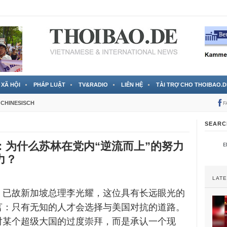
 đã được chính thức xác nhận
3 Jahren ago
XÃ HỘI
PHÁP LUẬT
TV&RADIO
LIÊN HỆ
TÀI TRỢ CHO THOIBAO.D
CHINESISCH
F
SEARC
：为什么苏林在党内“逆流而上”的努力
力？
LAT
，已故新加坡总理李光耀，这位具有长远眼光的
言：只有无知的人才会选择与美国对抗的道路。
对某个超级大国的过度崇拜，而是承认一个现