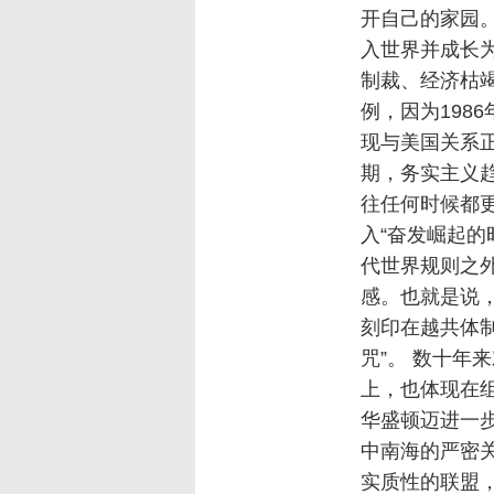
开自己的家园
入世界并成长
制裁、经济枯
例，因为198
现与美国关系
期，务实主义
往任何时候都
入“奋发崛起的
代世界规则之
感。也就是说，
刻印在越共体
咒”。 数十年
上，也体现在
华盛顿迈进一
中南海的严密
实质性的联盟