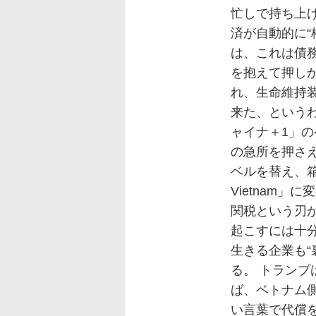
忙しで持ち上
済が自動的に“
は、これは債
を抱えて押し
れ、生命維持
来た、という
ャイナ＋1」
の急所を押さ
ベルを替え、箱
Vietnam
関税という刃
起こすには十分
生きる企業も“
る。 トラン
ば、ベトナム側
い言葉で代償