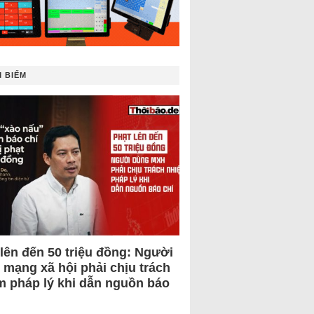
 BIẾM
 lên đến 50 triệu đồng: Người
 mạng xã hội phải chịu trách
m pháp lý khi dẫn nguồn báo