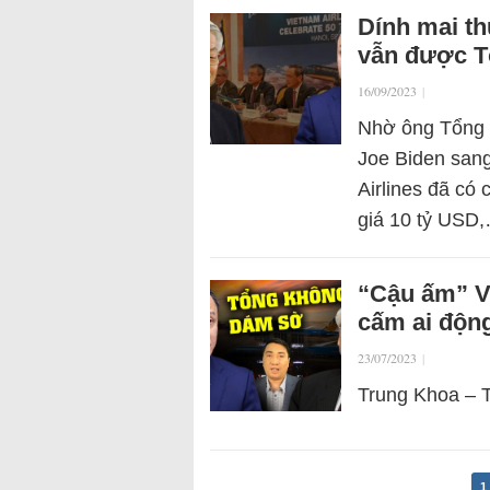
Dính mai th
vẫn được T
16/09/2023
|
Nhờ ông Tổng 
Joe Biden san
Airlines đã có 
giá 10 tỷ USD
“Cậu ấm” V
cấm ai động
23/07/2023
|
Trung Khoa – 
1