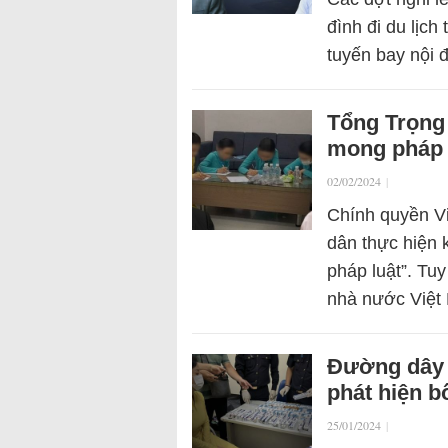
đình đi du lịc
tuyến bay nội 
Tổng Trọng 
mong pháp 
02/02/2024
|
Chính quyền V
dân thực hiện 
pháp luật”. Tuy
nhà nước Việ
Đường dây 
phát hiện b
25/01/2024
|