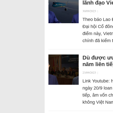
lãnh đạo Vi
30/09/2023
|
Theo báo Lao Đ
Đại hội Cổ đôn
điểm này, Viet
chính đã kiểm
Dù được ưu 
năm liên ti
23/09/2023
|
Link Youtube: 
ngày 20/9 loan 
tiếp, âm vốn c
không Việt Nam