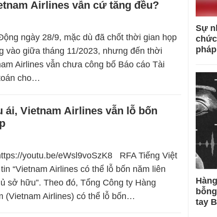
etnam Airlines vẫn cứ tăng đều?
Sự n
ộng ngày 28/9, mặc dù đã chốt thời gian họp
chức
pháp
g vào giữa tháng 11/2023, nhưng đến thời
nam Airlines vẫn chưa công bố Báo cáo Tài
 toán cho…
ái, Vietnam Airlines vẫn lỗ bốn
ếp
https://youtu.be/eWsl9voSzK8 RFA Tiếng Việt
tin “Vietnam Airlines có thể lỗ bốn năm liên
Hàng
hủ sở hữu”. Theo đó, Tổng Công ty Hàng
bỗng
 (Vietnam Airlines) có thể lỗ bốn…
tay 