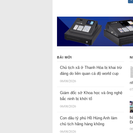
BÀI MỚI
N
Chủ tịch xã ở Thanh Hóa bị khai trừ
đảng do liên quan cá độ world cup
06/08/2026
n
07
Giám đốc sở Khoa học và ông nghệ
bắc ninh bị khởi tố
06/08/2026
b
Con dâu tỷ phú Hồ Hùng Anh làm
Đ
chủ tịch hãng hàng không
06
06/08/2026