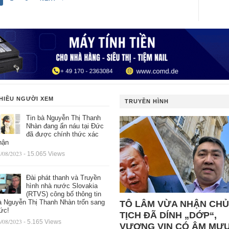
HIỀU NGƯỜI XEM
TRUYỀN HÌNH
Tin bà Nguyễn Thị Thanh
Nhàn đang ẩn náu tại Đức
đã được chính thức xác
hận
/08/2023
- 15.065 Views
Đài phát thanh và Truyền
hình nhà nước Slovakia
(RTVS) công bố thông tin
à Nguyễn Thị Thanh Nhàn trốn sang
TÔ LÂM VỪA NHẬN CHỦ
ức!
TỊCH ĐÃ DÍNH „DỚP“,
/08/2023
- 5.165 Views
VƯỢNG VIN CÓ ÂM MƯ