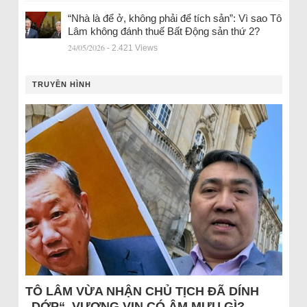
“Nhà là để ở, không phải để tích sản”: Vì sao Tô
Lâm không đánh thuế Bất Động sản thứ 2?
24/05/2026
- 2.421 Views
TRUYỀN HÌNH
TÔ LÂM VỪA NHẬN CHỦ TỊCH ĐÃ DÍNH
„DỚP“, VƯỢNG VIN CÓ ÂM MƯU GÌ?