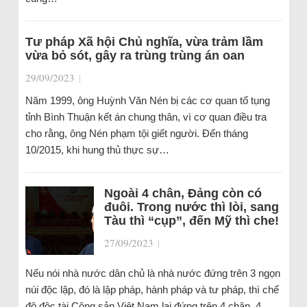
Tư pháp Xã hội Chủ nghĩa, vừa trảm lầm
vừa bỏ sót, gây ra trùng trùng án oan
29/09/2023
|
Năm 1999, ông Huỳnh Văn Nén bị các cơ quan tố tụng
tỉnh Bình Thuận kết án chung thân, vì cơ quan điều tra
cho rằng, ông Nén phạm tội giết người. Đến tháng
10/2015, khi hung thủ thực sự…
Ngoài 4 chân, Đảng còn có
đuôi. Trong nước thì lòi, sang
Tàu thì “cụp”, đến Mỹ thì che!
27/09/2023
|
Nếu nói nhà nước dân chủ là nhà nước đứng trên 3 ngọn
núi độc lập, đó là lập pháp, hành pháp và tư pháp, thì chế
độ độc tài Cộng sản Việt Nam lại đứng trên 4 chân, 4…