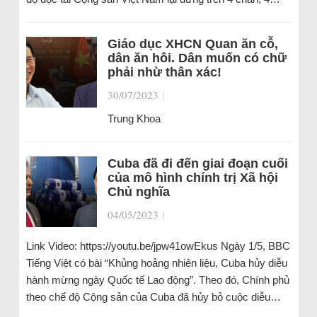
Giáo dục XHCN Quan ăn cỗ,
dân ăn hôi. Dân muốn có chữ
phải nhừ thân xác!
30/07/2023
|
Trung Khoa
Cuba đã đi đến giai đoạn cuối
của mô hình chính trị Xã hội
Chủ nghĩa
04/05/2023
|
Link Video: https://youtu.be/jpw41owEkus Ngày 1/5, BBC
Tiếng Việt có bài “Khủng hoảng nhiên liệu, Cuba hủy diễu
hành mừng ngày Quốc tế Lao động”. Theo đó, Chính phủ
theo chế độ Cộng sản của Cuba đã hủy bỏ cuộc diễu…