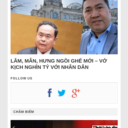
LÂM, MẪN, HƯNG NGỒI GHẾ MỚI – VỞ
KỊCH NGHÌN TỶ VỚI NHÂN DÂN
FOLLOW US
CHÂM BIẾM