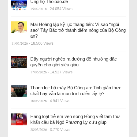
Ủng hộ Thoibao.de
15/02/2018
- 24.054 Views
Mai Hoàng lập kỷ lục thăng tiến: Vì sao “ngôi
sao” Tây Bắc trở thành điểm nóng của Bộ Công
an?
11/05/2026
- 18.500 Views
Đẩy người nghèo ra đường để nhường đặc
quyền cho giới siêu giàu
17/06/2026
- 14.527 Views
Thanh lọc bộ máy Bộ Công an: Tinh giản thực
chất hay vẫn là màn trình diễn lấy lệ?
16/06/2026
- 4.941 Views
Hàng loạt trẻ em ven sông Hồng viết tâm thư
khẩn cầu bà Ngô Phương Ly cứu giúp
28/05/2026
- 3.770 Views