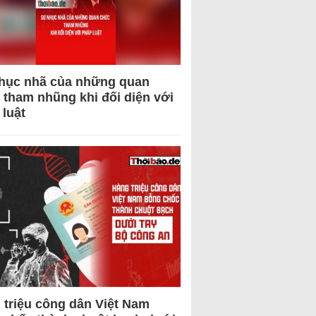
hục nhã của những quan
 tham nhũng khi đối diện với
 luật
 triệu công dân Việt Nam