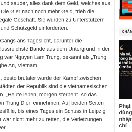
 und sauber, alles dank dem Geld, welches aus
Die Gier nach noch mehr Geld, trieb die
llegale Geschäft. Sie wurden zu Unterstützern
 und Schutzgeld einforderten.
CHÂM
Gangs ans Tageslicht, darunter die
nflussreichste Bande aus dem Untergrund in der
ng war Nguyen Lam Trung, bekannt als „Trung
ghe An, Vietnam.
, desto brutaler wurde der Kampf zwischen
ädten der Republik sind die vietnamesischen
 „Heute leben, morgen sterben“, so das
von Trung Dien einnehmen. Auf beiden Seiten
Phạt
sfälle, bis eines Tages ein Schuss in Leipzig
dùng
nhiệ
 war nicht mehr zu retten, die Verletzungen
chí
er.