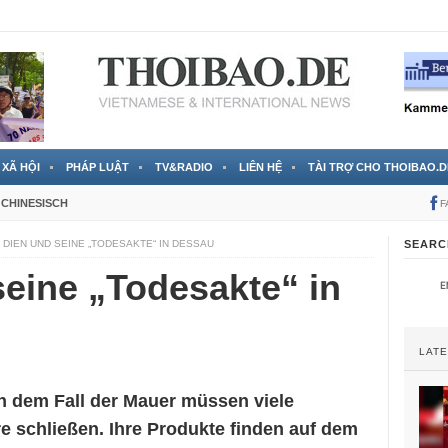
 đã được chính thức xác nhận
3 Jahren ago
XÃ HỘI
PHÁP LUẬT
TV&RADIO
LIÊN HỆ
TÀI TRỢ CHO THOIBAO.D
CHINESISCH
F
 DIEN UND SEINE „TODESAKTE“ IN DESSAU
SEARC
eine „Todesakte“ in
LAT
h dem Fall der Mauer müssen viele
e schließen. Ihre Produkte finden auf dem