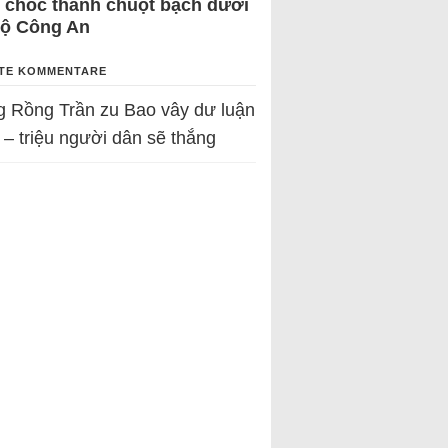
 chốc thành chuột bạch dưới
Bộ Công An
TE KOMMENTARE
g Rồng Trần
zu
Bao vây dư luận
 – triệu người dân sẽ thắng