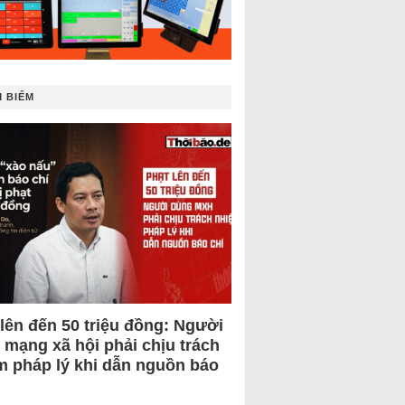
 BIẾM
 lên đến 50 triệu đồng: Người
 mạng xã hội phải chịu trách
m pháp lý khi dẫn nguồn báo