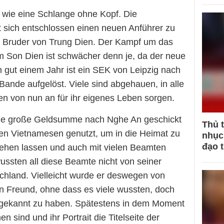
 wie eine Schlange ohne Kopf. Die
t sich entschlossen einen neuen Anführer zu
ere Bruder von Trung Dien. Der Kampf um das
m Son Dien ist schwächer denn je, da der neue
h gut einem Jahr ist ein SEK von Leipzig nach
nde aufgelöst. Viele sind abgehauen, in alle
 von nun an für ihr eigenes Leben sorgen.
ine große Geldsumme nach Nghe An geschickt
Thủ 
en Vietnamesen genutzt, um in die Heimat zu
nhục 
đạo 
t gehen lassen und auch mit vielen Beamten
ussten all diese Beamte nicht von seiner
chland. Vielleicht wurde er deswegen von
 Freund, ohne dass es viele wussten, doch
hn gekannt zu haben. Spätestens in dem Moment
sind und ihr Portrait die Titelseite der