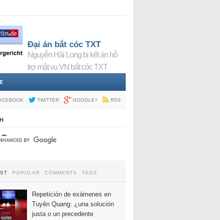
Đại án bắt cóc TXT
Nguyễn Hải Long bị kết án hỗ
trợ mật vụ VN bắt cóc TXT
E
ACEBOOK
TWITTER
GOOGLE+
RSS
H
EST
POPULAR
COMMENTS
TAGS
Repetición de exámenes en
Tuyên Quang: ¿una solución
justa o un precedente