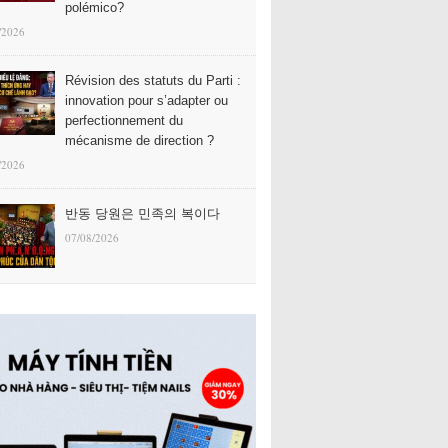
polémico?
/2026
Révision des statuts du Parti :
innovation pour s’adapter ou
perfectionnement du
mécanisme de direction ?
/2026
반동 당원은 민족의 복이다
07/08/2026