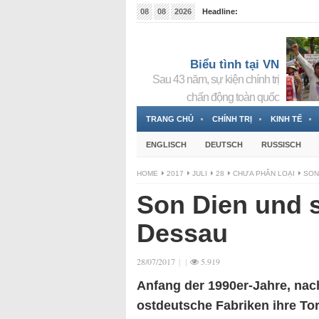
08
08
2026
Headline:
Tin bà Nguyễn Thị Thanh Nhàn đang ẩn náu tại Đức
Biểu tình tại VN
Sau 43 năm, sự kiện chính trị
chấn động toàn quốc
TRANG CHỦ
CHÍNH TRỊ
KINH TẾ
ENGLISCH
DEUTSCH
RUSSISCH
HOME
2017
JULI
28
CHƯA PHÂN LOẠI
SON
Son Dien und s
Dessau
28/07/2017
|
|
5.919
Anfang der 1990er-Jahre, nac
ostdeutsche Fabriken ihre Tor