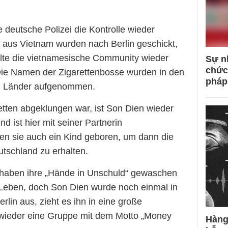
 deutsche Polizei die Kontrolle wieder
 aus Vietnam wurden nach Berlin geschickt,
ollte die vietnamesische Community wieder
Sự n
chức
 Die Namen der Zigarettenbosse wurden in den
pháp
en Länder aufgenommen.
tten abgeklungen war, ist Son Dien wieder
 ist hier mit seiner Partnerin
 sie auch ein Kind geboren, um dann die
tschland zu erhalten.
 haben ihre „Hände in Unschuld“ gewaschen
 Leben, doch Son Dien wurde noch einmal in
lin aus, zieht es ihn in eine große
 wieder eine Gruppe mit dem Motto „Money
Hàng