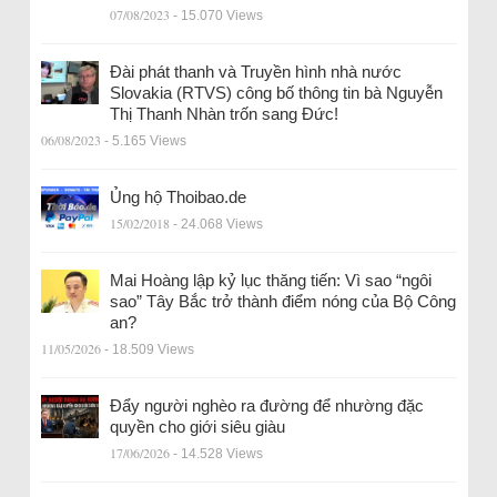
07/08/2023
- 15.070 Views
Đài phát thanh và Truyền hình nhà nước
Slovakia (RTVS) công bố thông tin bà Nguyễn
Thị Thanh Nhàn trốn sang Đức!
06/08/2023
- 5.165 Views
Ủng hộ Thoibao.de
15/02/2018
- 24.068 Views
Mai Hoàng lập kỷ lục thăng tiến: Vì sao “ngôi
sao” Tây Bắc trở thành điểm nóng của Bộ Công
an?
11/05/2026
- 18.509 Views
Đẩy người nghèo ra đường để nhường đặc
quyền cho giới siêu giàu
17/06/2026
- 14.528 Views