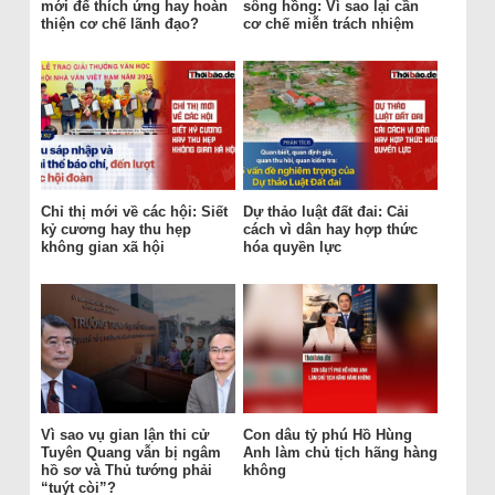
mới để thích ứng hay hoàn
sông hồng: Vì sao lại cần
thiện cơ chế lãnh đạo?
cơ chế miễn trách nhiệm
Chỉ thị mới về các hội: Siết
Dự thảo luật đất đai: Cải
kỷ cương hay thu hẹp
cách vì dân hay hợp thức
không gian xã hội
hóa quyền lực
Vì sao vụ gian lận thi cử
Con dâu tỷ phú Hồ Hùng
Tuyên Quang vẫn bị ngâm
Anh làm chủ tịch hãng hàng
hồ sơ và Thủ tướng phải
không
“tuýt còi”?