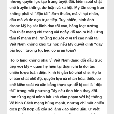
nhưng quyền lực tập trung tuyệt đối, kiểm soát chặt
chẽ truyền thông, dư luận và xã hội. Mỹ tấn công Iran
không phải vì “độc tài” đơn thuần, mà vì hạt nhân,
dầu mỏ và đe dọa trực tiếp. Tuy nhiên, hình ảnh
drone Mỹ hạ sát lãnh đạo tối cao, hàng loạt tướng
lĩnh thiệt mạng chỉ trong vài ngày, đã tạo ra hiệu ứng
tâm lý mạnh mẽ. Những người ở vị trí cao nhất tại
Việt Nam không khỏi tự hỏi: nếu Mỹ quyết định “dạy
bài học” tương tự, liệu có ai an toàn?
Họ lo lắng không phải vì Việt Nam đang đối đầu trực
tiếp với Mỹ – quan hệ hiện tại thậm chí là đối tác
chiến lược toàn diện, kinh tế gắn bó chặt chẽ. Họ lo
vì bản chất chế độ: quyền lực cá nhân hóa, thiếu cơ
chế kiểm soát và cân bằng thực sự, dễ bị coi là “độc
tài” trong mắt phương Tây nếu tình hình thay đổi.
Iran từng nghĩ mình bất khả xâm phạm với hệ thống
Vệ binh Cách mạng hùng mạnh, nhưng chỉ một chiến
dịch phối hợp đã xóa sổ lãnh đạo hàng đầu. Ở Việt