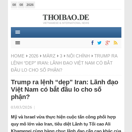
08
08
2026
HOME
2026
MÄRZ
3
NỘI CHÍNH
TRUMP RA
LỆNH “DẸP” IRAN: LÃNH ĐẠO VIỆT NAM CÓ BẮT
ĐẦU LO CHO SỐ PHẬN?
Trump ra lệnh “dẹp” Iran: Lãnh đạo
Việt Nam có bắt đầu lo cho số
phận?
03/03/2026
|
Mỹ và Israel vừa thực hiện cuộc tấn công phối hợp
quy mô lớn vào Iran, tiêu diệt Lãnh tụ Tối cao Ali
Khamenei cùng hàng chục lãnh đạo cấp cao khác của