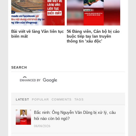
Bài viết về làng Vân liên tục
56 Đảng viên, Cán bộ bị cáo
biến mất
buộc tiếp tay lan truyền
thông tin ‘xấu độc’
SEARCH
LATEST
POPULAR
COMMENTS
TAGS
Bắc ninh: Ông Nguyễn Văn Dũng bị xử lý, câu
hỏi nào còn bỏ ngỏ?
08/08/2026