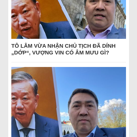
TÔ LÂM VỪA NHẬN CHỦ TỊCH ĐÃ DÍNH
„DỚP“, VƯỢNG VIN CÓ ÂM MƯU GÌ?