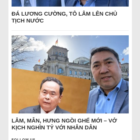
ĐÁ LƯƠNG CƯỜNG, TÔ LÂM LÊN CHỦ
TỊCH NƯỚC
LÂM, MẪN, HƯNG NGỒI GHẾ MỚI – VỞ
KỊCH NGHÌN TỶ VỚI NHÂN DÂN
FOLLOW US