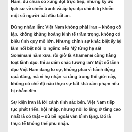
Nam, dù chưa có xung đột trực tiếp, nhưng ký ức
lịch sử về chiến tranh và áp lực địa chính trị khiến
một số người bắt đầu bất an.
Đừng nhầm lẫn: Việt Nam không phải Iran – không cô
lập, không khủng hoảng kinh tế trầm trọng, không có
biểu tình quy mô lớn. Nhưng chính sự khác biệt ấy lại
làm nổi bật nỗi lo ngầm: nếu Mỹ từng hạ sát
Soleimani năm xưa, rồi giờ là Khamenei cùng hàng
loạt lãnh đạo, thì ai dám chắc tương lai? Một số lãnh
đạo Việt Nam đang lo sợ, không phải vì hành động
quá đáng, mà vì họ nhận ra rằng trong thế giới này,
không có chế độ nào thực sự bất khả xâm phạm nếu
bị nhắm đến.
Sự kiện Iran là lời cảnh tỉnh sắc bén. Việt Nam tiếp
tục phát triển, hội nhập, nhưng nỗi lo lắng ở tầng cao
nhất là có thật – dù bề ngoài vẫn bình lặng. Đó là
thực tế không thể phủ nhận.