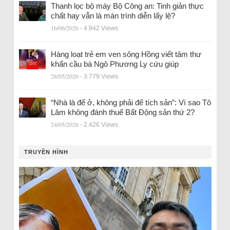
Thanh lọc bộ máy Bộ Công an: Tinh giản thực
chất hay vẫn là màn trình diễn lấy lệ?
16/06/2026
- 4.942 Views
Hàng loạt trẻ em ven sông Hồng viết tâm thư
khẩn cầu bà Ngô Phương Ly cứu giúp
28/05/2026
- 3.779 Views
“Nhà là để ở, không phải để tích sản”: Vì sao Tô
Lâm không đánh thuế Bất Động sản thứ 2?
24/05/2026
- 2.426 Views
TRUYỀN HÌNH