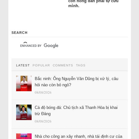
còn nông dân phải tự cứu
mình.
SEARCH
LATEST
POPULAR
COMMENTS
TAGS
Bắc ninh: Ông Nguyễn Văn Dũng bị xử lý, câu
hỏi nào còn bỏ ngỏ?
08/08/2026
Cá độ bóng đá: Chủ tịch xã Thanh Hóa bị khai
trừ Đảng
08/08/2026
Nhà cho công an xây nhanh, nhà tái định cư của