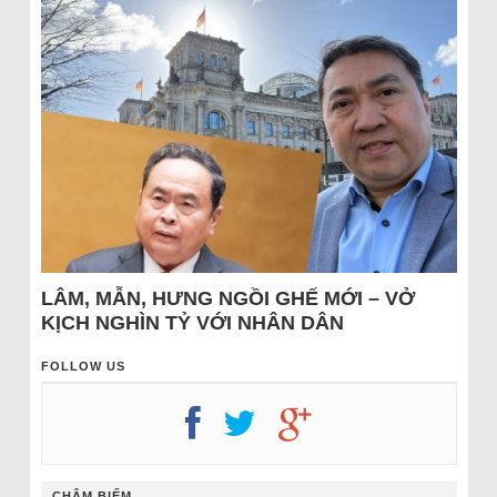
LÂM, MẪN, HƯNG NGỒI GHẾ MỚI – VỞ
KỊCH NGHÌN TỶ VỚI NHÂN DÂN
FOLLOW US
CHÂM BIẾM