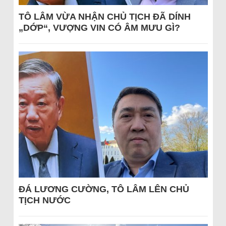
TÔ LÂM VỪA NHẬN CHỦ TỊCH ĐÃ DÍNH
„DỚP“, VƯỢNG VIN CÓ ÂM MƯU GÌ?
ĐÁ LƯƠNG CƯỜNG, TÔ LÂM LÊN CHỦ
TỊCH NƯỚC