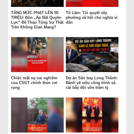
TĂNG MỨC PHẠT LÊN 50
Tô Lâm: Tôi quyết xây
TRIỆU: Đòn „Áp Đặt Quyền
phường xã hội chủ nghĩa vì
Lực“ Để Thao Túng Sự Thật
dân
Trên Không Gian Mạng?
Chiếc mặt nạ oai nghiêm
Dự án Sân bay Long Thành:
của CSGT chính thức rơi
Bánh vẽ siêu công trình và
rụng
cái bẫy đội vốn trăm tỷ