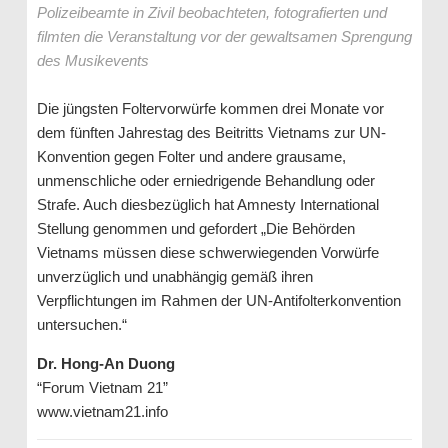
Polizeibeamte in Zivil beobachteten, fotografierten und
filmten die Veranstaltung vor der gewaltsamen Sprengung
des Musikevents
Die jüngsten Foltervorwürfe kommen drei Monate vor
dem fünften Jahrestag des Beitritts Vietnams zur UN-
Konvention gegen Folter und andere grausame,
unmenschliche oder erniedrigende Behandlung oder
Strafe. Auch diesbezüglich hat Amnesty International
Stellung genommen und gefordert „Die Behörden
Vietnams müssen diese schwerwiegenden Vorwürfe
unverzüglich und unabhängig gemäß ihren
Verpflichtungen im Rahmen der UN-Antifolterkonvention
untersuchen.“
Dr. Hong-An Duong
“Forum Vietnam 21”
www.vietnam21.info