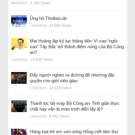
06/08/2023
- 5.165 Views
Ủng hộ Thoibao.de
15/02/2018
- 24.068 Views
Mai Hoàng lập kỷ lục thăng tiến: Vì sao “ngôi
sao” Tây Bắc trở thành điểm nóng của Bộ Công
an?
11/05/2026
- 18.509 Views
Đẩy người nghèo ra đường để nhường đặc
quyền cho giới siêu giàu
17/06/2026
- 14.528 Views
Thanh lọc bộ máy Bộ Công an: Tinh giản thực
chất hay vẫn là màn trình diễn lấy lệ?
16/06/2026
- 4.942 Views
Hàng loạt trẻ em ven sông Hồng viết tâm thư