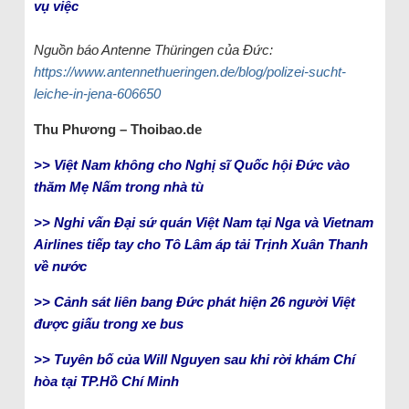
vụ việc
Nguồn báo Antenne Thüringen của Đức:
https://www.antennethueringen.de/blog/polizei-sucht-
leiche-in-jena-606650
Thu Phương – Thoibao.de
>> Việt Nam không cho Nghị sĩ Quốc hội Đức vào
thăm Mẹ Nấm trong nhà tù
>> Nghi vấn Đại sứ quán Việt Nam tại Nga và Vietnam
Airlines tiếp tay cho Tô Lâm áp tải Trịnh Xuân Thanh
về nước
>> Cảnh sát liên bang Đức phát hiện 26 người Việt
được giấu trong xe bus
>> Tuyên bố của Will Nguyen sau khi rời khám Chí
hòa tại TP.Hồ Chí Minh