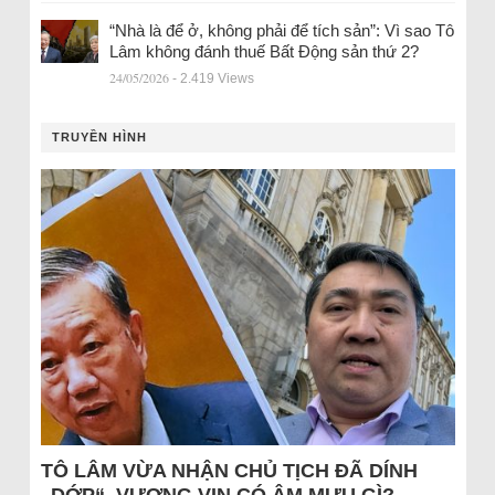
“Nhà là để ở, không phải để tích sản”: Vì sao Tô
Lâm không đánh thuế Bất Động sản thứ 2?
24/05/2026
- 2.419 Views
TRUYỀN HÌNH
TÔ LÂM VỪA NHẬN CHỦ TỊCH ĐÃ DÍNH
„DỚP“, VƯỢNG VIN CÓ ÂM MƯU GÌ?