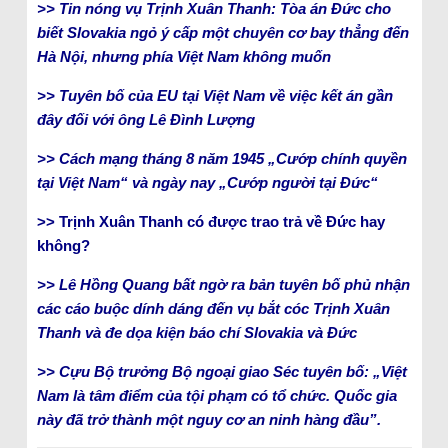
>> Tin nóng vụ Trịnh Xuân Thanh: Tòa án Đức cho
biết Slovakia ngỏ ý cấp một chuyên cơ bay thẳng đến
Hà Nội, nhưng phía Việt Nam không muốn
>> Tuyên bố của EU tại Việt Nam về việc kết án gần
đây đối với ông Lê Đình Lượng
>> Cách mạng tháng 8 năm 1945 „Cướp chính quyền
tại Việt Nam“ và ngày nay „Cướp người tại Đức“
>> Trịnh Xuân Thanh có được trao trả về Đức hay
không?
>> Lê Hồng Quang bất ngờ ra bản tuyên bố phủ nhận
các cáo buộc dính dáng đến vụ bắt cóc Trịnh Xuân
Thanh và đe dọa kiện báo chí Slovakia và Đức
>> Cựu Bộ trưởng Bộ ngoại giao Séc tuyên bố: „Việt
Nam là tâm điểm của tội phạm có tổ chức. Quốc gia
này đã trở thành một nguy cơ an ninh hàng đầu”.