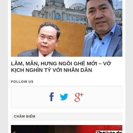
LÂM, MẪN, HƯNG NGỒI GHẾ MỚI – VỞ
KỊCH NGHÌN TỶ VỚI NHÂN DÂN
FOLLOW US
CHÂM BIẾM