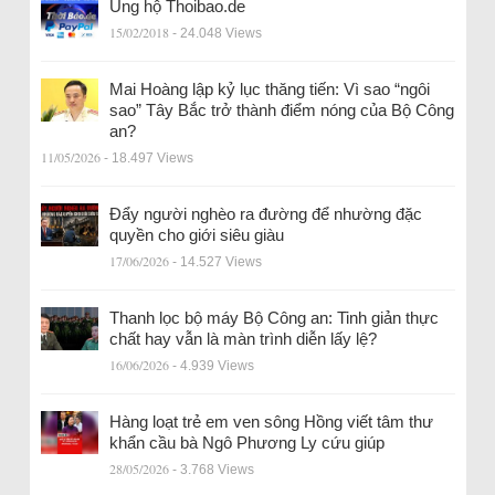
Ủng hộ Thoibao.de
15/02/2018
- 24.048 Views
Mai Hoàng lập kỷ lục thăng tiến: Vì sao “ngôi
sao” Tây Bắc trở thành điểm nóng của Bộ Công
an?
11/05/2026
- 18.497 Views
Đẩy người nghèo ra đường để nhường đặc
quyền cho giới siêu giàu
17/06/2026
- 14.527 Views
Thanh lọc bộ máy Bộ Công an: Tinh giản thực
chất hay vẫn là màn trình diễn lấy lệ?
16/06/2026
- 4.939 Views
Hàng loạt trẻ em ven sông Hồng viết tâm thư
khẩn cầu bà Ngô Phương Ly cứu giúp
28/05/2026
- 3.768 Views