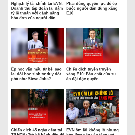
Nghịch lý tài chính tại EVN:
Phải dùng quyền lực để ép
Doanh thu tập đoàn lãi đậm
buộc người dân dùng xăng
tỷ lệ thuận với gánh nặng
E10
hóa đơn của người dân
Ép học văn mẫu từ bé, sao
Chiến dịch tuyên truyền
lại đòi học sinh tư duy đột
xăng E10: Bản chất của sự
phá như Steve Jobs?
áp đặt độc quyền
Chiến dịch 45 ngày đêm tại
EVN ôm lãi khổng lồ nhưng
TP.HCM: Trò hề hành dân để
hóa đơn dân vẫn tăng vọt