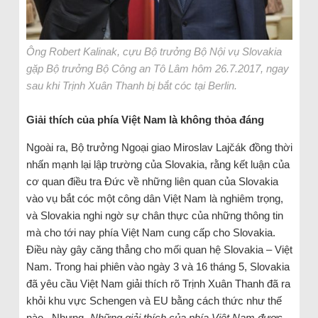
Ông Robert Kalinak, cựu Bộ trưởng Bộ Nội vụ Slovakia
gặp Bộ trưởng Bộ Công an Tô Lâm hôm 26.7.2017, ngay
sau khi Trịnh Xuân Thanh bị bắt cóc tại Berlin.
Giải thích của phía Việt Nam là không thỏa đáng
Ngoài ra, Bộ trưởng Ngoại giao Miroslav Lajčák đồng thời
nhấn mạnh lại lập trường của Slovakia, rằng kết luận của
cơ quan điều tra Đức về những liên quan của Slovakia
vào vụ bắt cóc một công dân Việt Nam là nghiêm trọng,
và Slovakia nghi ngờ sự chân thực của những thông tin
mà cho tới nay phía Việt Nam cung cấp cho Slovakia.
Điều này gây căng thẳng cho mối quan hệ Slovakia – Việt
Nam. Trong hai phiên vào ngày 3 và 16 tháng 5, Slovakia
đã yêu cầu Việt Nam giải thích rõ Trịnh Xuân Thanh đã ra
khỏi khu vực Schengen và EU bằng cách thức như thế
nào. Nhưng „
Những giải thích của phía Việt Nam được