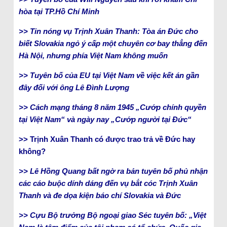
hòa tại TP.Hồ Chí Minh
>> Tin nóng vụ Trịnh Xuân Thanh: Tòa án Đức cho
biết Slovakia ngỏ ý cấp một chuyên cơ bay thẳng đến
Hà Nội, nhưng phía Việt Nam không muốn
>> Tuyên bố của EU tại Việt Nam về việc kết án gần
đây đối với ông Lê Đình Lượng
>> Cách mạng tháng 8 năm 1945 „Cướp chính quyền
tại Việt Nam“ và ngày nay „Cướp người tại Đức“
>> Trịnh Xuân Thanh có được trao trả về Đức hay
không?
>> Lê Hồng Quang bất ngờ ra bản tuyên bố phủ nhận
các cáo buộc dính dáng đến vụ bắt cóc Trịnh Xuân
Thanh và đe dọa kiện báo chí Slovakia và Đức
>> Cựu Bộ trưởng Bộ ngoại giao Séc tuyên bố: „Việt