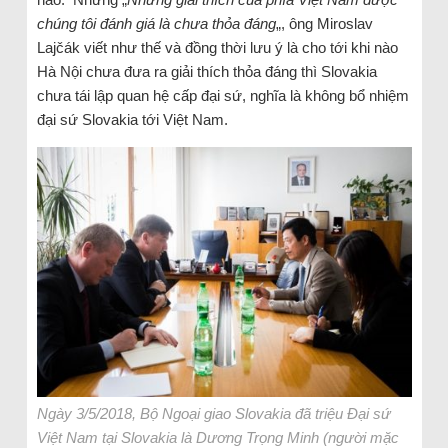
chúng tôi đánh giá là chưa thỏa đáng
„, ông Miroslav
Lajčák viết như thế và đồng thời lưu ý là cho tới khi nào
Hà Nội chưa đưa ra giải thích thỏa đáng thì Slovakia
chưa tái lập quan hệ cấp đại sứ, nghĩa là không bổ nhiệm
đại sứ Slovakia tới Việt Nam.
Ngày 3/5/2018, Bộ Ngoại giao Slovakia đã triệu Đại sứ
Việt Nam tại Slovakia là Dương Trọng Minh (người mặc