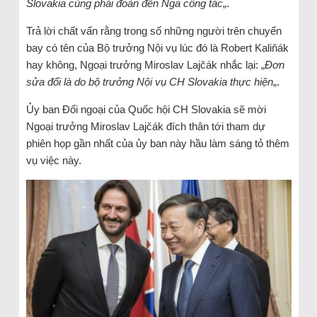
Slovakia cùng phái đoàn đến Nga công tác
„.
Trả lời chất vấn rằng trong số những người trên chuyến
bay có tên của Bộ trưởng Nội vụ lúc đó là Robert Kaliňák
hay không, Ngoại trưởng Miroslav Lajčák nhắc lại: „
Đơn
sửa đổi là do bộ trưởng Nội vụ CH Slovakia thực hiện
„.
Ủy ban Đối ngoại của Quốc hội CH Slovakia sẽ mời
Ngoại trưởng Miroslav Lajčák đích thân tới tham dự
phiên họp gần nhất của ủy ban này hầu làm sáng tỏ thêm
vụ việc này.