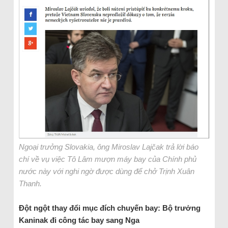
Ngoại trưởng Slovakia, ông Miroslav Lajčak trả lời báo
chí về vụ việc Tô Lâm mượn máy bay của Chính phủ
nước này với nghi ngờ được dùng để chở Trịnh Xuân
Thanh.
Đột ngột thay đổi mục đích chuyến bay: Bộ trưởng
Kaninak đi công tác bay sang Nga