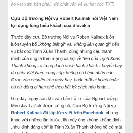
áo vét xám bên phải), để chất vấn về vụ bắt cóc TXT.
Cựu Bộ trưởng Nội vụ Robert Kalinak nói Việt Nam
lợi dụng lòng hiếu khách của Slovakia
Trước đây cựu Bộ trưởng Nội vụ Robert Kalinak luôn
luôn tuyên bố „
không biết gì
“ và „
không liên quan
gì“ đến
vụ bắt cóc Trịnh Xuân Thanh, cùng những câu thanh
minh của ông ta trên mạng xã hội về “
tên của Trịnh Xuân
Thanh không có trong danh sách hành khách chuyến bay
do phía Việt Nam cung cấp; không có bệnh nhân nào
được vận chuyển trên máy bay, hoặc một ai bị trói hoặc
có cử động bị hạn chế theo bất kỳ cách nào khác…
”.
Giờ đây, ngay sau khi văn bản trả lời của Ngoại trưởng
Miroslav Lajčák được công bố, Cựu Bộ trưởng Nội vụ
Robert Kalinak đã lập tức viết trên Facebook
, nhưng
khác với những lần trước, lần này ông không khẳng định
„như đinh đóng cột“ là Trịnh Xuân Thanh không hề có mặt