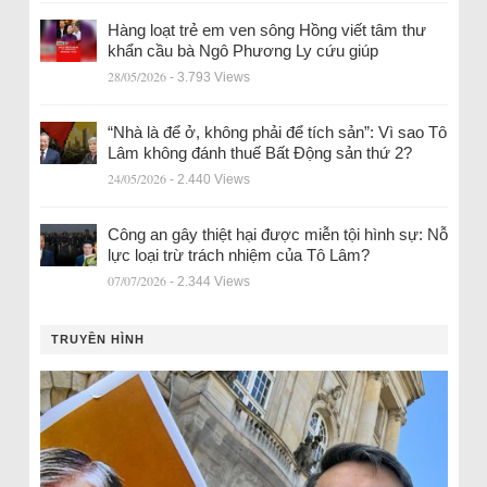
Hàng loạt trẻ em ven sông Hồng viết tâm thư
khẩn cầu bà Ngô Phương Ly cứu giúp
28/05/2026
- 3.793 Views
“Nhà là để ở, không phải để tích sản”: Vì sao Tô
Lâm không đánh thuế Bất Động sản thứ 2?
24/05/2026
- 2.440 Views
Công an gây thiệt hại được miễn tội hình sự: Nỗ
lực loại trừ trách nhiệm của Tô Lâm?
07/07/2026
- 2.344 Views
TRUYỀN HÌNH