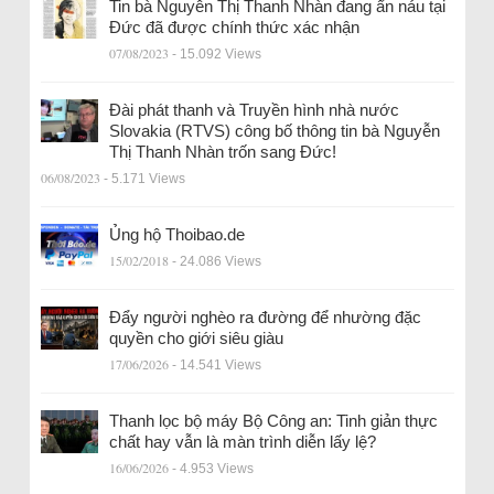
Tin bà Nguyễn Thị Thanh Nhàn đang ẩn náu tại
Đức đã được chính thức xác nhận
07/08/2023
- 15.092 Views
Đài phát thanh và Truyền hình nhà nước
Slovakia (RTVS) công bố thông tin bà Nguyễn
Thị Thanh Nhàn trốn sang Đức!
06/08/2023
- 5.171 Views
Ủng hộ Thoibao.de
15/02/2018
- 24.086 Views
Đẩy người nghèo ra đường để nhường đặc
quyền cho giới siêu giàu
17/06/2026
- 14.541 Views
Thanh lọc bộ máy Bộ Công an: Tinh giản thực
chất hay vẫn là màn trình diễn lấy lệ?
16/06/2026
- 4.953 Views