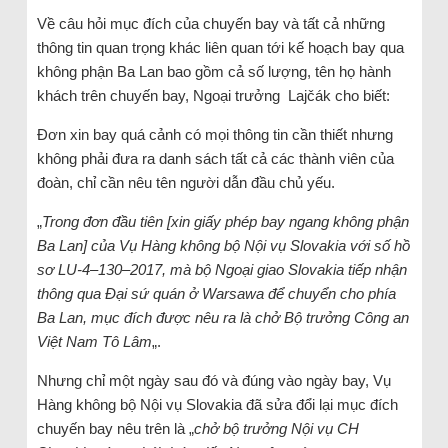
Về câu hỏi mục đích của chuyến bay và tất cả những
thông tin quan trọng khác liên quan tới kế hoạch bay qua
không phận Ba Lan bao gồm cả số lượng, tên họ hành
khách trên chuyến bay, Ngoại trưởng Lajčák cho biết:
Đơn xin bay quá cảnh có mọi thông tin cần thiết nhưng
không phải đưa ra danh sách tất cả các thành viên của
đoàn, chỉ cần nêu tên người dẫn đầu chủ yếu.
„
Trong đơn đầu tiên [xin giấy phép bay ngang không phận
Ba Lan] của Vụ Hàng không bộ Nội vụ Slovakia với số hồ
sơ LU-4–130–2017, mà bộ Ngoại giao Slovakia tiếp nhận
thông qua Đại sứ quán ở Warsawa để chuyển cho phía
Ba Lan, mục đích được nêu ra là chở Bộ trưởng Công an
Việt Nam Tô Lâm
„.
Nhưng chỉ một ngày sau đó và đúng vào ngày bay, Vụ
Hàng không bộ Nội vụ Slovakia đã sửa đổi lại mục đích
chuyến bay nêu trên là „
chở bộ trưởng Nội vụ CH