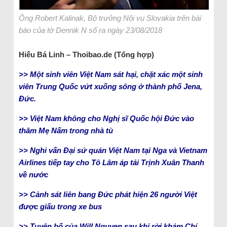
Ông Robert Kalinak, Bộ trưởng Nội vụ Slovakia trên bài
báo của tờ Dennik N số ra ngày 23/08/2018
Hiếu Bá Linh – Thoibao.de (Tổng hợp)
>> Một sinh viên Việt Nam sát hại, chặt xác một sinh
viên Trung Quốc vứt xuống sông ở thành phố Jena,
Đức.
>> Việt Nam không cho Nghị sĩ Quốc hội Đức vào
thăm Mẹ Nấm trong nhà tù
>> Nghi vấn Đại sứ quán Việt Nam tại Nga và Vietnam
Airlines tiếp tay cho Tô Lâm áp tải Trịnh Xuân Thanh
về nước
>> Cảnh sát liên bang Đức phát hiện 26 người Việt
được giấu trong xe bus
>> Tuyên bố của Will Nguyen sau khi rời khám Chí