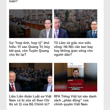
luận?
Sự “hợp tình, hợp lý” khó
Tô Lâm và giấc mơ viển
hiểu: Vì sao Quảng Trị hủy
vông: Hà Nội cần taxi bay
kết quả, còn Tuyên Quang
hay không gian sống cho
cho thi lại?
người dân?
Liệu Liên đoàn Luật sư Việt
RFA Tiếng Việt lọt vào danh
Nam có bị xóa sổ theo Chỉ
sách „phản động“ của
thị số 11 của Bộ Chính trị?
chính quyền Việt Nam