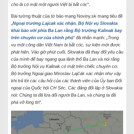
cho là có mặt một người Việt bị bắt cóc
“.
Bài tường thuật của tờ báo mạng Noviny.sk mang tiêu đề
„
Ngoại trưởng Lajcak xác nhận, Bộ Nội vụ Slovakia
khai báo với phía Ba Lan rằng Bộ trưởng Kalinak bay
trên chuyên cơ của chính phủ
“ đã nhấn mạnh: „
Trong
vụ một công dân Việt Nam bị bắt cóc, sự kiện mới được
phát hiện. Vào giờ phút cuối, Slovakia đã thay đổi yêu cầu
của mình để bay ngang qua lãnh thổ Ba Lan và nói rằng
Bộ trưởng Nội vụ Kalinak có mặt trên chiếc chuyên cơ.
Bộ trưởng Ngoại giao Miroslav Lajčák xác nhận như vậy
khi trả lời các câu hỏi của các thành viên của Ủy ban Đối
ngoại của Quốc hội CH Séc. Các đảng đối lập ở Slovakia
nói: Chúng ta đã lừa dối người Ba Lan, và chúng ta đã
phá vỡ lòng tin
“.