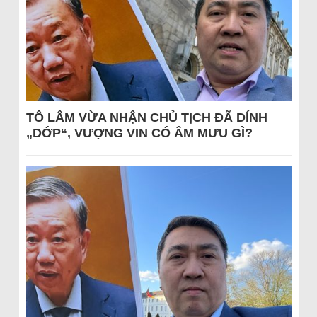
TÔ LÂM VỪA NHẬN CHỦ TỊCH ĐÃ DÍNH
„DỚP“, VƯỢNG VIN CÓ ÂM MƯU GÌ?