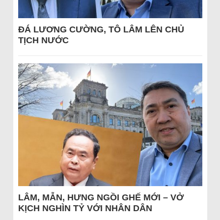
ĐÁ LƯƠNG CƯỜNG, TÔ LÂM LÊN CHỦ
TỊCH NƯỚC
LÂM, MẪN, HƯNG NGỒI GHẾ MỚI – VỞ
KỊCH NGHÌN TỶ VỚI NHÂN DÂN