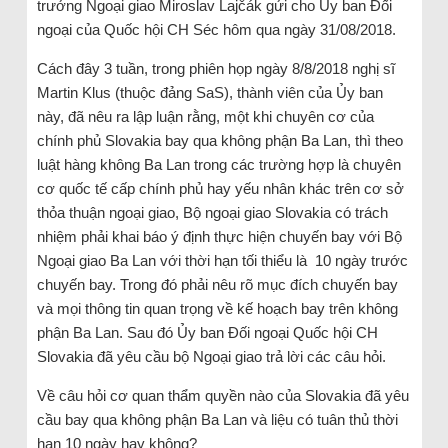
trưởng Ngoại giao Miroslav Lajčák gửi cho Ủy ban Đối
ngoại của Quốc hội CH Séc hôm qua ngày 31/08/2018.
Cách đây 3 tuần, trong phiên họp ngày 8/8/2018 nghị sĩ
Martin Klus (thuộc đảng SaS), thành viên của Ủy ban
này, đã nêu ra lập luận rằng, một khi chuyên cơ của
chính phủ Slovakia bay qua không phận Ba Lan, thì theo
luật hàng không Ba Lan trong các trường hợp là chuyên
cơ quốc tế cấp chính phủ hay yếu nhân khác trên cơ sở
thỏa thuận ngoại giao, Bộ ngoại giao Slovakia có trách
nhiệm phải khai báo ý định thực hiện chuyến bay với Bộ
Ngoại giao Ba Lan với thời hạn tối thiểu là 10 ngày trước
chuyến bay. Trong đó phải nêu rõ mục đích chuyến bay
và mọi thông tin quan trọng về kế hoạch bay trên không
phận Ba Lan. Sau đó Ủy ban Đối ngoại Quốc hội CH
Slovakia đã yêu cầu bộ Ngoại giao trả lời các câu hỏi.
Về câu hỏi cơ quan thẩm quyền nào của Slovakia đã yêu
cầu bay qua không phận Ba Lan và liệu có tuân thủ thời
hạn 10 ngày hay không?