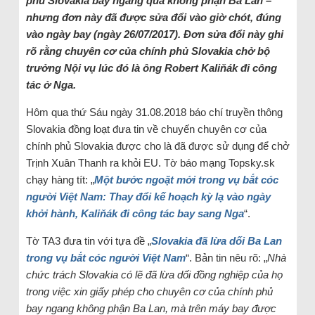
phủ Slovakia bay ngang qua không phận Ba Lan –
nhưng đơn này đã được sửa đổi vào giờ chót, đúng
vào ngày bay (ngày 26/07/2017). Đơn sửa đổi này ghi
rõ rằng chuyên cơ của chính phủ Slovakia chở bộ
trưởng Nội vụ lúc đó là ông Robert Kaliňák đi công
tác ở Nga.
Hôm qua thứ Sáu ngày 31.08.2018 báo chí truyền thông
Slovakia đồng loạt đưa tin về chuyến chuyên cơ của
chính phủ Slovakia được cho là đã được sử dụng để chở
Trịnh Xuân Thanh ra khỏi EU. Tờ báo mạng Topsky.sk
chạy hàng tít: „
Một bước ngoặt mới trong vụ bắt cóc
người Việt Nam: Thay đổi kế hoạch kỳ lạ vào ngày
khởi hành, Kaliňák đi công tác bay sang Nga
“.
Tờ TA3 đưa tin với tựa đề „
Slovakia đã lừa dối Ba Lan
trong vụ bắt cóc người Việt Nam
“. Bản tin nêu rõ: „
Nhà
chức trách Slovakia có lẽ đã lừa dối đồng nghiệp của họ
trong việc xin giấy phép cho chuyên cơ của chính phủ
bay ngang không phận Ba Lan, mà trên máy bay được