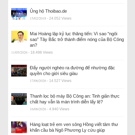
Ủng hộ Thoibao.de
15/02/2018
- 24.052 Views
Mai Hoàng lập kỷ lục thăng tiến: Vì sao “ngôi
sao” Tây Bắc trở thành điểm nóng của Bộ Công
an?
11/05/2026
- 18.498 Views
Đẩy người nghèo ra đường để nhường đặc
quyền cho giới siêu giàu
17/06/2026
- 14.527 Views
Thanh lọc bộ máy Bộ Công an: Tinh giản thực
chất hay vẫn là màn trình diễn lấy lệ?
16/06/2026
- 4.940 Views
Hàng loạt trẻ em ven sông Hồng viết tâm thư
khẩn cầu bà Ngô Phương Ly cứu giúp