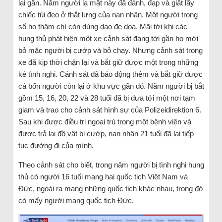
lại gần. Năm người lạ mặt này đã đánh, đạp và giật lấy
chiếc túi đeo ở thắt lưng của nạn nhân. Một người trong
số họ thậm chí còn dùng dao đe dọa. Mãi tới khi các
hung thủ phát hiện một xe cảnh sát đang tới gần họ mới
bỏ mặc người bị cướp và bỏ chạy. Nhưng cảnh sát trong
xe đã kịp thời chặn lại và bắt giữ được một trong những
kẻ tình nghi. Cảnh sát đã báo động thêm và bắt giữ được
cả bốn người còn lại ở khu vực gần đó. Năm người bị bắt
gồm 15, 16, 20, 22 và 28 tuổi đã bị đưa tới một nơi tạm
giam và trao cho cảnh sát hình sự của Polizeidirektion 6.
Sau khi được điều trị ngoại trú trong một bệnh viện và
được trả lại đồ vật bị cướp, nạn nhân 21 tuổi đã lại tiếp
tục đường đi của mình.
Theo cảnh sát cho biết, trong năm người bị tình nghi hung
thủ có người 16 tuổi mang hai quốc tịch Việt Nam và
Đức, ngoài ra mang những quốc tịch khác nhau, trong đó
có mấy người mang quốc tịch Đức.