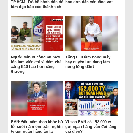
TP.HCM: Trò hề hành dân để
hóa đơn dân vẫn tăng vọt
làm đẹp báo cáo thành tích
Người dân bị công an mời
Xăng E10 làm nóng máy
lên làm việc chỉ vì dám chê
hay quyền lực đang làm
xăng E10 hao hơn xăng
nóng lòng dân?
thường
EVN: Đầu năm than khóc bù
Vì sao EVN có 152.000 tỷ
lỗ, cuối năm ôm trăm nghìn
gửi ngân hàng vẫn đòi tăng
tỷ gửi ngân hàng ăn lãi
giá điện?