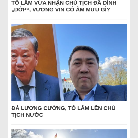
TÔ LÂM VỪA NHẬN CHỦ TỊCH ĐÃ DÍNH
„DỚP“, VƯỢNG VIN CÓ ÂM MƯU GÌ?
ĐÁ LƯƠNG CƯỜNG, TÔ LÂM LÊN CHỦ
TỊCH NƯỚC