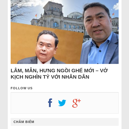
LÂM, MẪN, HƯNG NGỒI GHẾ MỚI – VỞ
KỊCH NGHÌN TỶ VỚI NHÂN DÂN
FOLLOW US
CHÂM BIẾM