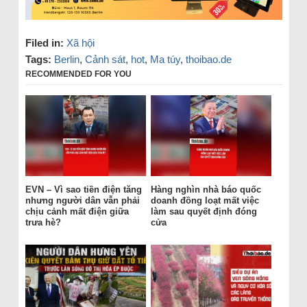
Filed in:
Xã hội
Tags:
Berlin
,
Cảnh sát
,
hot
,
Ma túy
,
thoibao.de
RECOMMENDED FOR YOU
EVN – Vì sao tiền điện tăng
Hàng nghìn nhà báo quốc
nhưng người dân vẫn phải
doanh đồng loạt mất việc
chịu cảnh mất điện giữa
làm sau quyết định đóng
trưa hè?
cửa