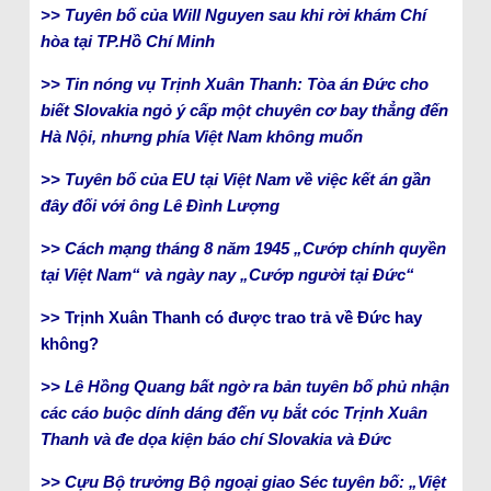
>> Tuyên bố của Will Nguyen sau khi rời khám Chí
hòa tại TP.Hồ Chí Minh
>> Tin nóng vụ Trịnh Xuân Thanh: Tòa án Đức cho
biết Slovakia ngỏ ý cấp một chuyên cơ bay thẳng đến
Hà Nội, nhưng phía Việt Nam không muốn
>> Tuyên bố của EU tại Việt Nam về việc kết án gần
đây đối với ông Lê Đình Lượng
>> Cách mạng tháng 8 năm 1945 „Cướp chính quyền
tại Việt Nam“ và ngày nay „Cướp người tại Đức“
>> Trịnh Xuân Thanh có được trao trả về Đức hay
không?
>> Lê Hồng Quang bất ngờ ra bản tuyên bố phủ nhận
các cáo buộc dính dáng đến vụ bắt cóc Trịnh Xuân
Thanh và đe dọa kiện báo chí Slovakia và Đức
>> Cựu Bộ trưởng Bộ ngoại giao Séc tuyên bố: „Việt