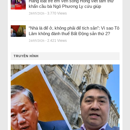
Hàng loạt trẻ em ven sông Hồng viết tâm thư
khẩn cầu bà Ngô Phương Ly cứu giúp
28/05/2026
- 3.770 Views
“Nhà là để ở, không phải để tích sản”: Vì sao Tô
Lâm không đánh thuế Bất Động sản thứ 2?
24/05/2026
- 2.421 Views
TRUYỀN HÌNH