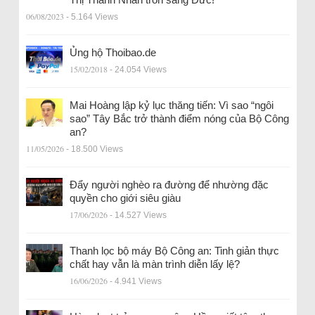
06/08/2023
- 5.164 Views
Ủng hộ Thoibao.de
15/02/2018
- 24.054 Views
Mai Hoàng lập kỷ lục thăng tiến: Vì sao “ngôi
sao” Tây Bắc trở thành điểm nóng của Bộ Công
an?
11/05/2026
- 18.500 Views
Đẩy người nghèo ra đường để nhường đặc
quyền cho giới siêu giàu
17/06/2026
- 14.527 Views
Thanh lọc bộ máy Bộ Công an: Tinh giản thực
chất hay vẫn là màn trình diễn lấy lệ?
16/06/2026
- 4.941 Views