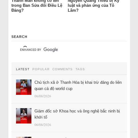
Thanh Mẫn không có tên
Nguyễn Quang Thiều bị Kỷ
trong Ban Sửa đổi Điều Lệ
luật và phản ứng của Tô
Đảng?
Lâm?
SEARCH
LATEST
POPULAR
COMMENTS
TAGS
Chủ tịch xã ở Thanh Hóa bị khai trừ đảng do liên
quan cá độ world cup
06/08/2026
Giám đốc sở Khoa học và ông nghệ bắc ninh bị
khởi tố
06/08/2026