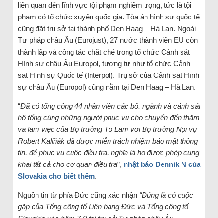
liên quan đến lĩnh vực tội phạm nghiêm trọng, tức là tội
phạm có tổ chức xuyên quốc gia. Tòa án hình sự quốc tế
cũng đặt trụ sở tại thành phố Den Haag – Hà Lan. Ngoài
Tư pháp châu Âu (Eurojust), 27 nước thành viên EU còn
thành lập và cộng tác chặt chẻ trong tổ chức Cảnh sát
Hình sự châu Âu Europol, tương tự như tổ chức Cảnh
sát Hình sự Quốc tế (Interpol). Trụ sở của Cảnh sát Hình
sự châu Âu (Europol) cũng nằm tại Den Haag – Hà Lan.
“
Đã có tổng cộng 44 nhân viên các bộ, ngành và cảnh sát
hộ tống cùng những người phục vụ cho chuyến đến thăm
và làm việc của Bộ trưởng Tô Lâm với Bộ trưởng Nội vụ
Robert Kaliňák đã được miễn trách nhiệm bảo mật thông
tin, để phục vụ cuộc điều tra, nghĩa là họ được phép cung
khai tất cả cho cơ quan điều tra
”,
nhật báo Dennik N của
Slovakia cho biết thêm
.
Nguồn tin từ phía Đức cũng xác nhận
“Đúng là có cuộc
gặp của Tổng công tố Liên bang Đức và Tổng công tố