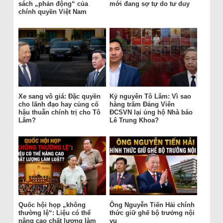
sách „phản động“ của
mới đang sợ tự do tư duy
chính quyền Việt Nam
Xe sang vô giá: Đặc quyền
Kỷ nguyên Tô Lâm: Vì sao
cho lãnh đạo hay củng cố
hàng trăm Đảng Viên
hậu thuẫn chính trị cho Tô
ĐCSVN lại ủng hộ Nhà báo
Lâm?
Lê Trung Khoa?
Quốc hội họp „không
Ông Nguyễn Tiến Hải chính
thường lệ“: Liệu có thể
thức giữ ghế bộ trưởng nội
nâng cao chất lượng làm
vụ