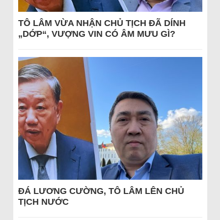
TÔ LÂM VỪA NHẬN CHỦ TỊCH ĐÃ DÍNH
„DỚP“, VƯỢNG VIN CÓ ÂM MƯU GÌ?
ĐÁ LƯƠNG CƯỜNG, TÔ LÂM LÊN CHỦ
TỊCH NƯỚC