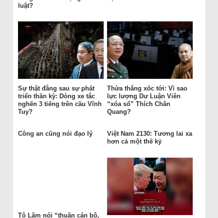
luật?
Sự thật đằng sau sự phát
Thừa thắng xốc tới: Vì sao
triển thần kỳ: Dòng xe tắc
lực lượng Dư Luận Viên
nghẽn 3 tiếng trên cầu Vĩnh
“xóa sổ” Thích Chân
Tuy?
Quang?
Công an cũng nói đạo lý
Việt Nam 2130: Tương lai xa
hơn cả một thế kỷ
Tô Lâm nói “thuận cán bộ,