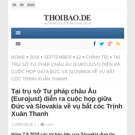
06
08
2026
HOME
2018
SEPTEMBER
12
CHÍNH TRỊ
TẠI
TRỤ SỞ TƯ PHÁP CHÂU ÂU (EUROJUST) DIỄN RA
CUỘC HỌP GIỮA ĐỨC VÀ SLOVAKIA VỀ VỤ BẮT
CÓC TRỊNH XUÂN THANH
Tại trụ sở Tư pháp châu Âu
(Eurojust) diễn ra cuộc họp giữa
Đức và Slovakia về vụ bắt cóc Trịnh
Xuân Thanh
12/09/2018
|
|
6.623
Hôm 7.9.2018 các tờ báo lớn của Slovakia đưa tin