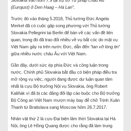
Slovakia vào hôm 7.9 tại trụ sở Tư pháp châu Âu
(Eurojust) ở Den Haag – Hà Lan”.
Trước đó vào tháng 5.2018, Thủ tướng Đức Angela
Merkel đã có cuộc gặp song phương với Thủ tướng
Slovakia Pellegrini tai Berlin để bàn về các vấn đề liên
quan, trong đó đã trao đổi nhiều về vụ bắt cóc do mật vụ
Việt Nam gây ra trên nước Đức, dẫn đến
“tan vỡ lòng tin“
giữa nhiều nước châu Âu với Việt Nam.
Gần đây, dưới sức ép phía Đức và công luận trong
nước. Chính phủ Slovakia bắt đầu có biện pháp điều tra
mở rộng vụ việc, người đang được dư luận quan tâm
nhất là cựu Bộ trưởng Nội vụ Slovakia, ông Robert
Kaliňák vì đã bị các đảng đối lập cáo buộc cho Bộ trưởng
Bộ Công an Việt Nam mượn máy bay để chở Trịnh Xuân
Thanh từ Bratislava sang Moscow hôm 26.7.2017.
Nhân vật thứ 2 là cựu Đại biện lâm thời Slovakia tại Hà
Nội, ông Lê Hồng Quang được cho rằng đã làm trung