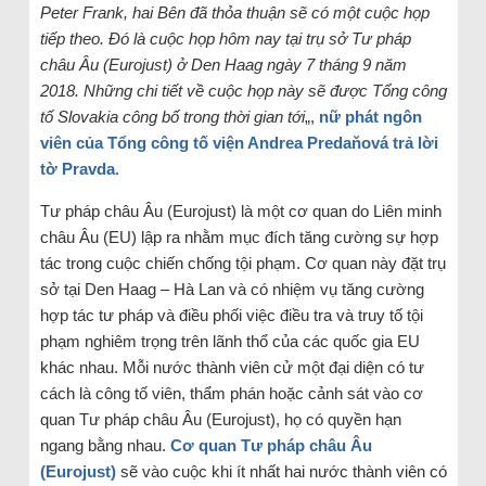
Peter Frank, hai Bên đã thỏa thuận sẽ có một cuộc họp
tiếp theo. Đó là cuộc họp hôm nay tại trụ sở Tư pháp
châu Âu (Eurojust) ở Den Haag ngày 7 tháng 9 năm
2018. Những chi tiết về cuộc họp này sẽ được Tổng công
tố Slovakia công bố trong thời gian tới
„,
nữ phát ngôn
viên của Tổng công tố viện Andrea Predaňová trả lời
tờ Pravda
.
Tư pháp châu Âu (Eurojust) là một cơ quan do Liên minh
châu Âu (EU) lập ra nhằm mục đích tăng cường sự hợp
tác trong cuộc chiến chống tội phạm. Cơ quan này đặt trụ
sở tại Den Haag – Hà Lan và có nhiệm vụ tăng cường
hợp tác tư pháp và điều phối việc điều tra và truy tố tội
phạm nghiêm trọng trên lãnh thổ của các quốc gia EU
khác nhau. Mỗi nước thành viên cử một đại diện có tư
cách là công tố viên, thẩm phán hoặc cảnh sát vào cơ
quan Tư pháp châu Âu (Eurojust), họ có quyền hạn
ngang bằng nhau.
Cơ quan Tư pháp châu Âu
(Eurojust)
sẽ vào cuộc khi ít nhất hai nước thành viên có