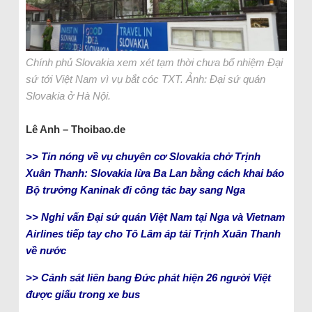
Chính phủ Slovakia xem xét tạm thời chưa bổ nhiệm Đại
sứ tới Việt Nam vì vụ bắt cóc TXT. Ảnh: Đại sứ quán
Slovakia ở Hà Nội.
Lê Anh – Thoibao.de
>> Tin nóng về vụ chuyên cơ Slovakia chở Trịnh
Xuân Thanh: Slovakia lừa Ba Lan bằng cách khai báo
Bộ trưởng Kaninak đi công tác bay sang Nga
>> Nghi vấn Đại sứ quán Việt Nam tại Nga và Vietnam
Airlines tiếp tay cho Tô Lâm áp tải Trịnh Xuân Thanh
về nước
>> Cảnh sát liên bang Đức phát hiện 26 người Việt
được giấu trong xe bus