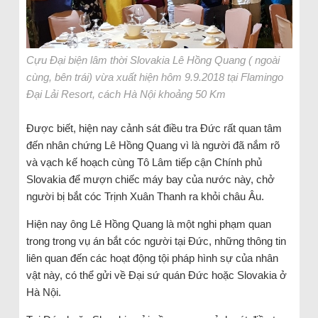
Cựu Đại biện lâm thời Slovakia Lê Hồng Quang ( ngoài
cùng, bên trái) vừa xuất hiện hôm 9.9.2018 tại Flamingo
Đại Lải Resort, cách Hà Nội khoảng 50 Km
Được biết, hiện nay cảnh sát điều tra Đức rất quan tâm
đến nhân chứng Lê Hồng Quang vì là người đã nắm rõ
và vạch kế hoạch cùng Tô Lâm tiếp cận Chính phủ
Slovakia để mượn chiếc máy bay của nước này, chở
người bị bắt cóc Trịnh Xuân Thanh ra khỏi châu Âu.
Hiện nay ông Lê Hồng Quang là một nghi phạm quan
trong trong vụ án bắt cóc người tại Đức, những thông tin
liên quan đến các hoạt động tội pháp hình sự của nhân
vật này, có thể gửi về Đại sứ quán Đức hoặc Slovakia ở
Hà Nội.