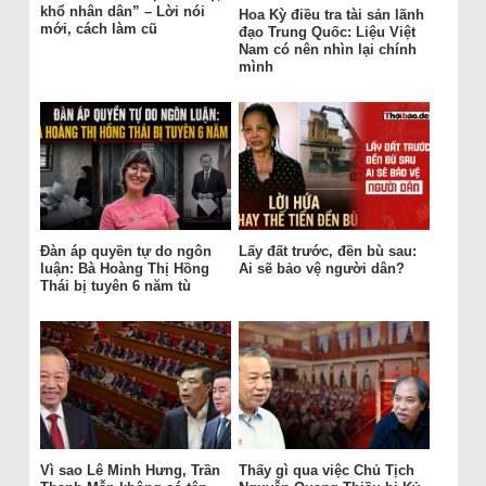
khổ nhân dân” – Lời nói
Hoa Kỳ điều tra tài sản lãnh
mới, cách làm cũ
đạo Trung Quốc: Liệu Việt
Nam có nên nhìn lại chính
mình
Đàn áp quyền tự do ngôn
Lấy đất trước, đền bù sau:
luận: Bà Hoàng Thị Hồng
Ai sẽ bảo vệ người dân?
Thái bị tuyên 6 năm tù
Vì sao Lê Minh Hưng, Trần
Thấy gì qua việc Chủ Tịch