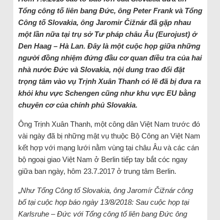
Tổng công tố liên bang Đức, ông Peter Frank và Tổng
Công tố Slovakia, ông Jaromir Čižnár đã gặp nhau
một lần nữa tại trụ sở Tư pháp châu Âu (Eurojust) ở
Den Haag – Hà Lan. Đây là một cuộc họp giữa những
người đồng nhiệm đứng đầu cơ quan điều tra của hai
nhà nước Đức và Slovakia, nội dung trao đổi đặt
trọng tâm vào vụ Trịnh Xuân Thanh có lẽ đã bị đưa ra
khỏi khu vực Schengen cũng như khu vực EU bằng
chuyên cơ của chính phủ Slovakia.
Ông Trịnh Xuân Thanh, một công dân Việt Nam trước đó
vài ngày đã bị những mật vụ thuộc Bộ Công an Việt Nam
kết hợp với mạng lưới nằm vùng tại châu Âu và các cán
bộ ngoại giao Việt Nam ở Berlin tiếp tay bắt cóc ngay
giữa ban ngày, hôm 23.7.2017 ở trung tâm Berlin.
„
Như Tổng Công tố Slovakia, ông Jaromír Čižnár công
bố tại cuộc họp báo ngày 13/8/2018: Sau cuộc họp tại
Karlsruhe – Đức với Tổng công tố liên bang Đức ông