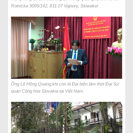
Rolnícka 9095/142, 831 07 Vajnory, Slowakei
Ông Lê Hồng Quang,khi còn là Đại biện lâm thời Đại Sứ
quán Cộng hòa Slovakia tại Việt Nam.