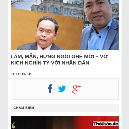
LÂM, MẪN, HƯNG NGỒI GHẾ MỚI – VỞ
KỊCH NGHÌN TỶ VỚI NHÂN DÂN
FOLLOW US
CHÂM BIẾM