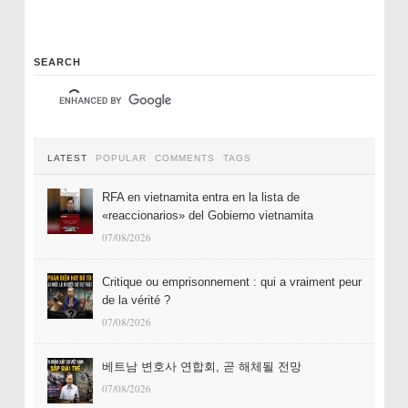
SEARCH
LATEST
POPULAR
COMMENTS
TAGS
RFA en vietnamita entra en la lista de
«reaccionarios» del Gobierno vietnamita
07/08/2026
Critique ou emprisonnement : qui a vraiment peur
de la vérité ?
07/08/2026
베트남 변호사 연합회, 곧 해체될 전망
07/08/2026