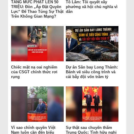
TĂNG MỨC PHẠT LÊN 50
Tô Lâm: Tôi quyết xây
TRIỆU: Đòn „Áp Đặt Quyền
phường xã hội chủ nghĩa vì
Lực“ Để Thao Túng Sự Thật
dân
Trên Không Gian Mạng?
Chiếc mặt nạ oai nghiêm
Dự án Sân bay Long Thành:
của CSGT chính thức rơi
Bánh vẽ siêu công trình và
rụng
cái bẫy đội vốn trăm tỷ
Vì sao chính quyền Việt
Sự thật sau chuyến thăm
Nam luôn cần đến biểu
Trung Quốc: Tình hữu nghị