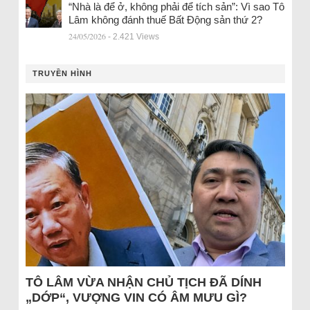
“Nhà là để ở, không phải để tích sản”: Vì sao Tô
Lâm không đánh thuế Bất Động sản thứ 2?
24/05/2026
- 2.421 Views
TRUYỀN HÌNH
TÔ LÂM VỪA NHẬN CHỦ TỊCH ĐÃ DÍNH
„DỚP“, VƯỢNG VIN CÓ ÂM MƯU GÌ?