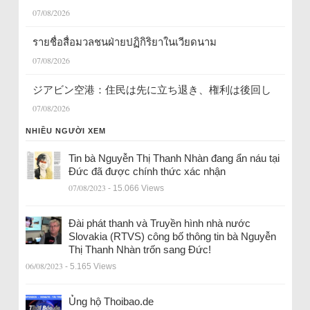
07/08/2026
รายชื่อสื่อมวลชนฝ่ายปฏิกิริยาในเวียดนาม
07/08/2026
ジアビン空港：住民は先に立ち退き、権利は後回し
07/08/2026
NHIỀU NGƯỜI XEM
Tin bà Nguyễn Thị Thanh Nhàn đang ẩn náu tại
Đức đã được chính thức xác nhận
07/08/2023
- 15.066 Views
Đài phát thanh và Truyền hình nhà nước
Slovakia (RTVS) công bố thông tin bà Nguyễn
Thị Thanh Nhàn trốn sang Đức!
06/08/2023
- 5.165 Views
Ủng hộ Thoibao.de