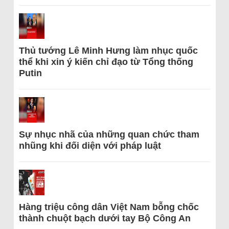
Thủ tướng Lê Minh Hưng làm nhục quốc
thể khi xin ý kiến chỉ đạo từ Tổng thống
Putin
Sự nhục nhã của những quan chức tham
nhũng khi đối diện với pháp luật
Hàng triệu công dân Việt Nam bỗng chốc
thành chuột bạch dưới tay Bộ Công An