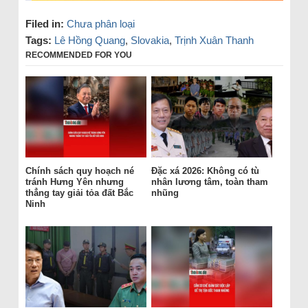
Filed in:
Chưa phân loại
Tags:
Lê Hồng Quang
,
Slovakia
,
Trịnh Xuân Thanh
RECOMMENDED FOR YOU
Chính sách quy hoạch né
Đặc xá 2026: Không có tù
tránh Hưng Yên nhưng
nhân lương tâm, toàn tham
thẳng tay giải tỏa đất Bắc
nhũng
Ninh