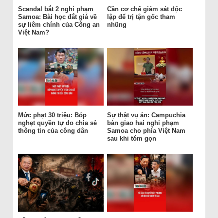
Scandal bắt 2 nghi phạm
Cần cơ chế giám sát độc
Samoa: Bài học đắt giá về
lập để trị tận gốc tham
sự liêm chính của Công an
nhũng
Việt Nam?
Mức phạt 30 triệu: Bóp
Sự thật vụ án: Campuchia
nghẹt quyền tự do chia sẻ
bàn giao hai nghi phạm
thông tin của công dân
Samoa cho phía Việt Nam
sau khi tóm gọn