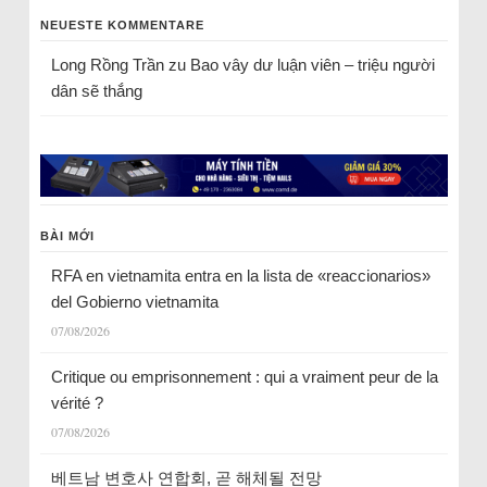
NEUESTE KOMMENTARE
Long Rồng Trần
zu
Bao vây dư luận viên – triệu người
dân sẽ thắng
BÀI MỚI
RFA en vietnamita entra en la lista de «reaccionarios»
del Gobierno vietnamita
07/08/2026
Critique ou emprisonnement : qui a vraiment peur de la
vérité ?
07/08/2026
베트남 변호사 연합회, 곧 해체될 전망