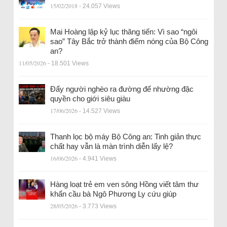
15/02/2018
- 24.057 Views
Mai Hoàng lập kỷ lục thăng tiến: Vì sao “ngôi
sao” Tây Bắc trở thành điểm nóng của Bộ Công
an?
11/05/2026
- 18.501 Views
Đẩy người nghèo ra đường để nhường đặc
quyền cho giới siêu giàu
17/06/2026
- 14.527 Views
Thanh lọc bộ máy Bộ Công an: Tinh giản thực
chất hay vẫn là màn trình diễn lấy lệ?
16/06/2026
- 4.941 Views
Hàng loạt trẻ em ven sông Hồng viết tâm thư
khẩn cầu bà Ngô Phương Ly cứu giúp
28/05/2026
- 3.773 Views