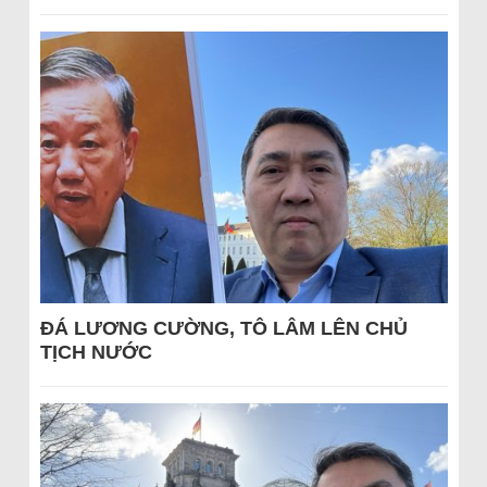
ĐÁ LƯƠNG CƯỜNG, TÔ LÂM LÊN CHỦ
TỊCH NƯỚC