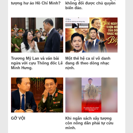
tượng hư ảo Hồ Chí Minh?
không đổi được chủ quyền
biển đảo.
Trương Mỹ Lan và ván bài
Một thế hệ ca sĩ vô danh
ngửa với cựu Thống đốc Lê
đang đi theo dòng nhạc
Minh Hưng.
nịnh.
GỠ VỘI
Khi ngân sách xây tượng
còn nông dân phải tự cứu
mình.