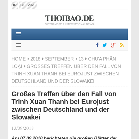
07
08
2026
HOME
2018
SEPTEMBER
13
CHƯA PHÂN
LOẠI
GROSSES TREFFEN ÜBER DEN FALL VON T
RINH XUAN THANH BEI EUROJUST ZWISCHEN D
EUTSCHLAND UND DER SLOWAKEI
Großes Treffen über den Fall von
Trinh Xuan Thanh bei Eurojust
zwischen Deutschland und der
Slowakei
13/09/2018
|
Am 07.09.2018 berichteten die großen Blätter der