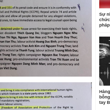
Sự n
chức
pháp
Hàng
bỗng
tay 