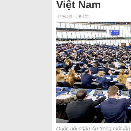
Việt Nam
18/09/2018
|
|
4.870
Quốc hội châu Âu trong một lần