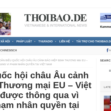
 đã được chính thức xác nhận
3 Jahren ago
XÃ HỘI
PHÁP LUẬT
TV&RADIO
LIÊN HỆ
TÀI TRỢ CHO THOIBAO.D
CHINESISCH
F
 DÂN BIỂU QUỐC HỘI CHÂU ÂU CẢNH BÁO HIỆP ĐỊNH THƯƠNG MẠI EU –
SEARC
RẠNG VI PHẠM NHÂN QUYỀN TẠI VIỆT NAM
uốc hội châu Âu cảnh
 Thương mại EU – Việt
LAT
được thông qua vì
phạm nhân quyền tại