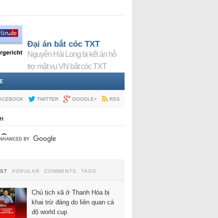
Đại án bắt cóc TXT
Nguyễn Hải Long bị kết án hỗ
trợ mật vụ VN bắt cóc TXT
E
ACEBOOK
TWITTER
GOOGLE+
RSS
H
EST
POPULAR
COMMENTS
TAGS
Chủ tịch xã ở Thanh Hóa bị
khai trừ đảng do liên quan cá
độ world cup