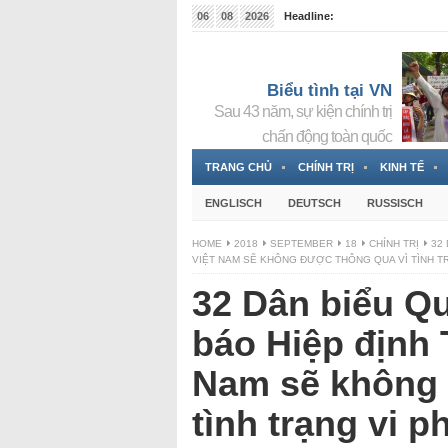
06
08
2026
Headline:
Tin bà Nguyễn Thị Thanh Nhàn đang ẩn náu tại Đức
Biểu tình tại VN
Sau 43 năm, sự kiện chính trị
chấn động toàn quốc
TRANG CHỦ
CHÍNH TRỊ
KINH TẾ
ENGLISCH
DEUTSCH
RUSSISCH
HOME
2018
SEPTEMBER
18
CHÍNH TRỊ
32
VIỆT NAM SẼ KHÔNG ĐƯỢC THÔNG QUA VÌ TÌNH T
32 Dân biểu Q
báo Hiệp định
Nam sẽ không 
tình trạng vi 