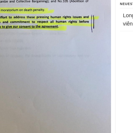
NEUES
Lon
viên