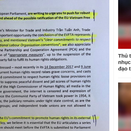
Thủ 
nhục 
đạo 