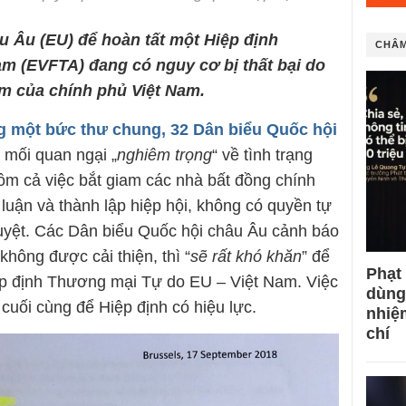
u Âu (EU) để hoàn tất một Hiệp định
CHÂM
m (EVFTA) đang có nguy cơ bị thất bại do
m của chính phủ Việt Nam.
g một bức thư chung, 32 Dân biểu Quốc hội
 mối quan ngại „
nghiêm trọng
“ về tình trạng
ồm cả việc bắt giam các nhà bất đồng chính
luận và thành lập hiệp hội, không có quyền tự
 duyệt. Các Dân biểu Quốc hội châu Âu cảnh báo
không được cải thiện, thì “
sẽ rất khó khăn
” để
Phạt
ệp định Thương mại Tự do EU – Việt Nam. Việc
dùng
 cuối cùng để Hiệp định có hiệu lực.
nhiệ
chí